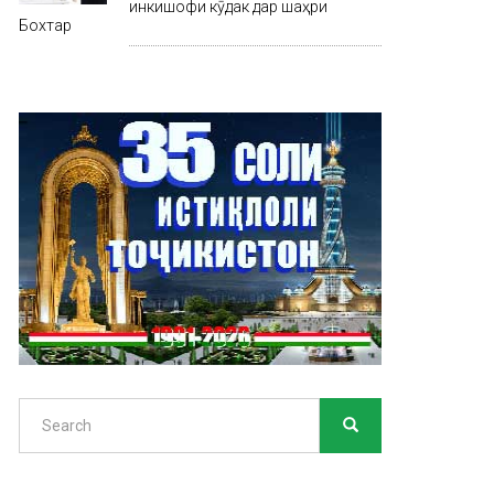
инкишофи кӯдак дар шаҳри
Бохтар
Search
SEARCH
Search