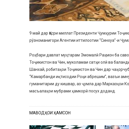
9 май дар Қасри миллат Президенти Ҷумҳурии Тоҷи
рӯзноманигори Агентии иттилоотии “Синхуа”-и Ҷу
Роҳбари давлат муҳтарам Эмомалӣ Раҳмон ба саво
Тоҷикистон ва Чин, муколамаи сатҳи олӣ ва балан
Шанхай, робитаҳои Тоҷикистон ва Чин дар чаҳорчу
“Камарбанди иқтисодии Роҳи абрешим”, вазъи амну
гуманитарии ду кишвар, аз ҷумла дар Марказҳои Ко
масъалаҳои мубрами ҳамкорӣ посух доданд.
МАВОДҲОИ ҲАМСОН