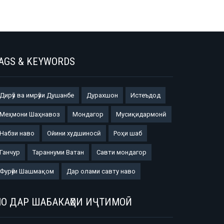
AGS & KEYWORDS
Дирӯз ва имрӯзи Душанбе
Дурахшон
Истеъдод
Меҳмони Шаҳнавоз
Мондагор
Мусиқидармонӣ
Набзи наво
Ойини худшиносӣ
Роҳи шаб
Ганчур
Тараннуми Ватан
Савти мондагор
Фурӯғи Шашмақом
Дар олами савту наво
О ДАР ШАБАКАҲОИ ИҶТИМОӢ