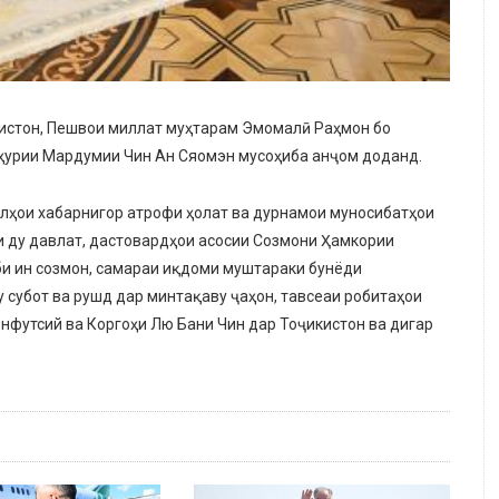
кистон, Пешвои миллат муҳтарам Эмомалӣ Раҳмон бо
мҳурии Мардумии Чин Ан Сяомэн мусоҳиба анҷом доданд.
лҳои хабарнигор атрофи ҳолат ва дурнамои муносибатҳои
ди ду давлат, дастовардҳои асосии Созмони Ҳамкории
би ин созмон, самараи иқдоми муштараки бунёди
 субот ва рушд дар минтақаву ҷаҳон, тавсеаи робитаҳои
нфутсий ва Коргоҳи Лю Бани Чин дар Тоҷикистон ва дигар