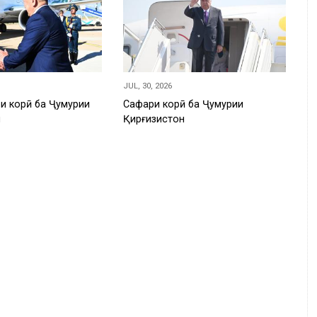
JUL, 30, 2026
и корӣ ба Ҷумҳурии
Сафари корӣ ба Ҷумҳурии
н
Қирғизистон