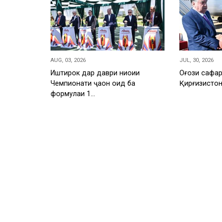
AUG, 03, 2026
JUL, 30, 2026
Иштирок дар даври ниҳоии
Оғози сафар
Чемпионати ҷаҳон оид ба
Қирғизисто
формулаи 1…