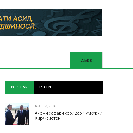
ТАМОС
POPULAR
RECENT
AUG, 03, 2026
Анҷоми сафари корӣ дар Ҷумҳурии
Қирғизистон