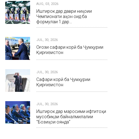
AUG, 03, 2026
Иштирок дар даври ниҳоии
Чемпионати ҷаҳон оид ба
формулаи 1 дар…
JUL, 30, 2026
Оғози сафари корӣ ба Ҷумҳурии
Қирғизистон
JUL, 30, 2026
Сафари корӣ ба Ҷумҳурии
Қирғизистон
JUL, 30, 2026
Иштирок дар маросими ифтитоҳи
мусобиқаи байналмилалии
“Бозиҳои оянда”