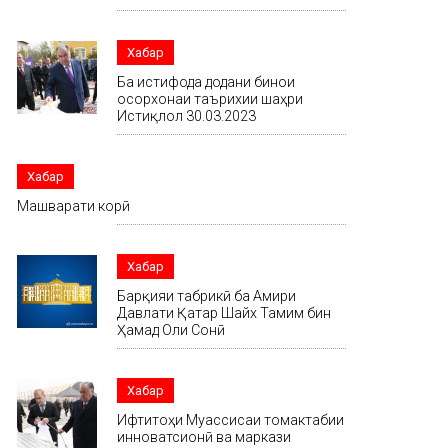
Хабар
Ба истифода додани бинои
осорхонаи таърихии шаҳри
Истиқлол 30.03.2023
Хабар
Машварати корӣ
Хабар
Барқияи табрикӣ ба Амири
Давлати Қатар Шайх Тамим бин
Ҳамад Оли Сонӣ
Хабар
Ифтитоҳи Муассисаи томактабии
инноватсионӣ ва маркази