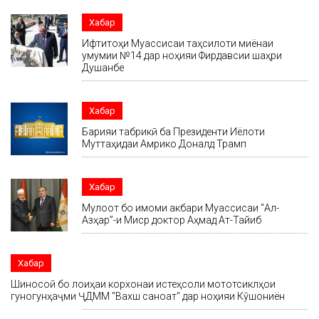
Хабар
Ифтитоҳи Муассисаи таҳсилоти миёнаи
умумии №14 дар ноҳияи Фирдавсии шаҳри
Душанбе
Хабар
Барқияи табрикӣ ба Президенти Иёлоти
Муттаҳидаи Амрико Доналд Трамп
Хабар
Мулоқот бо имоми акбари Муассисаи “Ал-
Азҳар”-и Миср доктор Аҳмад Ат-Тайиб
Хабар
Шиносоӣ бо лоиҳаи корхонаи истеҳсоли мототсиклҳои
гуногунҳаҷми ҶДММ "Вахш саноат" дар ноҳияи Кӯшониён