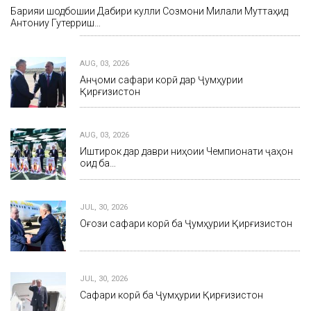
Барқияи шодбошии Дабири кулли Созмони Милали Муттаҳид
Антониу Гутерриш…
AUG, 03, 2026
Анҷоми сафари корӣ дар Ҷумҳурии
Қирғизистон
AUG, 03, 2026
Иштирок дар даври ниҳоии Чемпионати ҷаҳон
оид ба…
JUL, 30, 2026
Оғози сафари корӣ ба Ҷумҳурии Қирғизистон
JUL, 30, 2026
Сафари корӣ ба Ҷумҳурии Қирғизистон