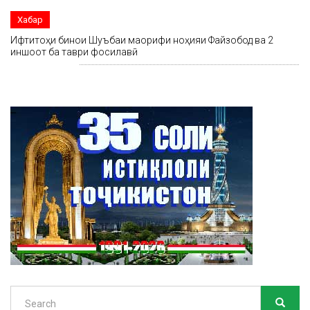
Хабар
Ифтитоҳи бинои Шуъбаи маорифи ноҳияи Файзобод ва 2
иншоот ба таври фосилавӣ
Search
SEARC
Search