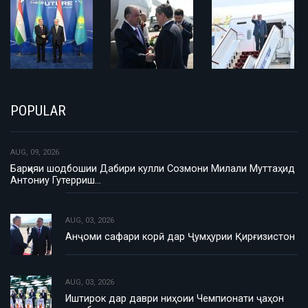
POPULAR
AUG, 09, 2026
Барқияи шодбошии Дабири кулли Созмони Милали Муттаҳид
Антониу Гутерриш…
AUG, 03, 2026
Анҷоми сафари корӣ дар Ҷумҳурии Қирғизистон
AUG, 03, 2026
Иштирок дар даври ниҳоии Чемпионати ҷаҳон