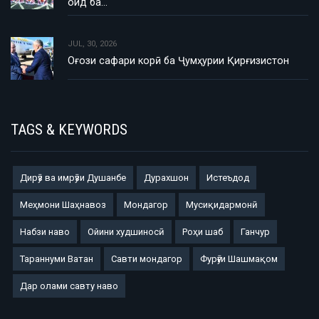
оид ба…
JUL, 30, 2026
Оғози сафари корӣ ба Ҷумҳурии Қирғизистон
TAGS & KEYWORDS
Дирӯз ва имрӯзи Душанбе
Дурахшон
Истеъдод
Меҳмони Шаҳнавоз
Мондагор
Мусиқидармонӣ
Набзи наво
Ойини худшиносӣ
Роҳи шаб
Ганчур
Тараннуми Ватан
Савти мондагор
Фурӯғи Шашмақом
Дар олами савту наво