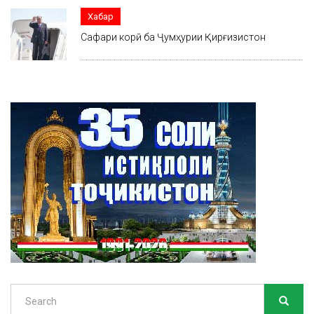
Хабар
Сафари корӣ ба Ҷумҳурии Қирғизистон
Search
SEARC
Search