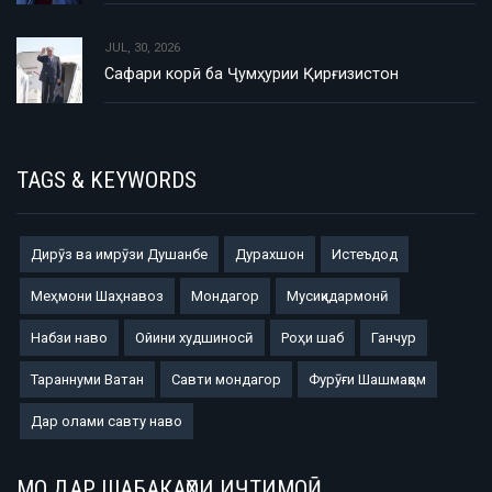
JUL, 30, 2026
Сафари корӣ ба Ҷумҳурии Қирғизистон
TAGS & KEYWORDS
Дирӯз ва имрӯзи Душанбе
Дурахшон
Истеъдод
Меҳмони Шаҳнавоз
Мондагор
Мусиқидармонӣ
Набзи наво
Ойини худшиносӣ
Роҳи шаб
Ганчур
Тараннуми Ватан
Савти мондагор
Фурӯғи Шашмақом
Дар олами савту наво
МО ДАР ШАБАКАҲОИ ИҶТИМОӢ