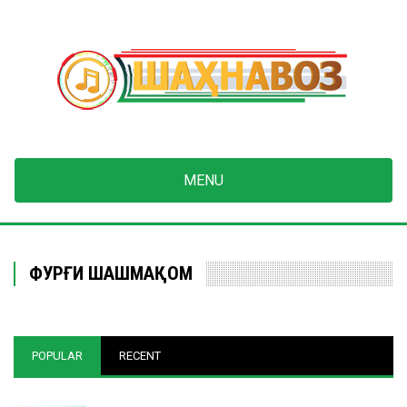
Skip
to
main
content
MENU
ФУРӮҒИ ШАШМАҚОМ
POPULAR
RECENT