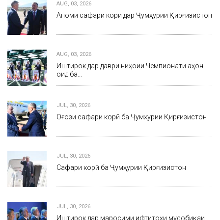
AUG, 03, 2026
Анҷоми сафари корӣ дар Ҷумҳурии Қирғизистон
AUG, 03, 2026
Иштирок дар даври ниҳоии Чемпионати ҷаҳон
оид ба…
JUL, 30, 2026
Оғози сафари корӣ ба Ҷумҳурии Қирғизистон
JUL, 30, 2026
Сафари корӣ ба Ҷумҳурии Қирғизистон
JUL, 30, 2026
Иштирок дар маросими ифтитоҳи мусобиқаи