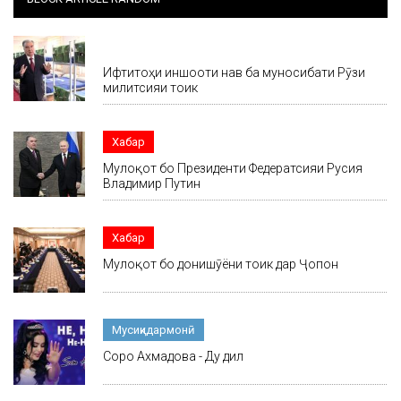
Хабар
Ифтитоҳи иншооти нав ба муносибати Рӯзи
милитсияи тоҷик
Хабар
Мулоқот бо Президенти Федератсияи Русия
Владимир Путин
Хабар
Мулоқот бо донишҷӯёни тоҷик дар Ҷопон
Мусиқидармонӣ
Соро Ахмадова - Ду дил