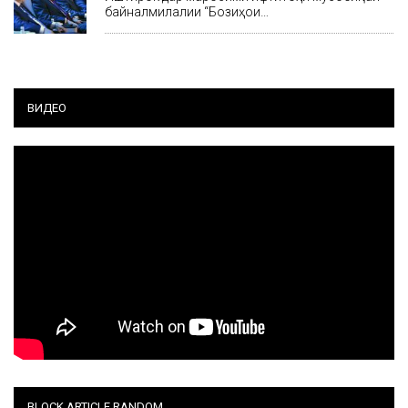
байналмилалии “Бозиҳои…
ВИДЕО
BLOCK ARTICLE RANDOM