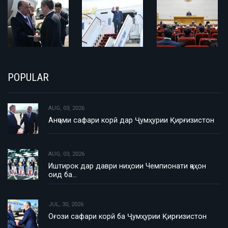
POPULAR
AUG, 03, 2026
Анҷоми сафари корӣ дар Ҷумҳурии Қирғизистон
AUG, 03, 2026
Иштирок дар даври ниҳоии Чемпионати ҷаҳон
оид ба…
JUL, 30, 2026
Оғози сафари корӣ ба Ҷумҳурии Қирғизистон