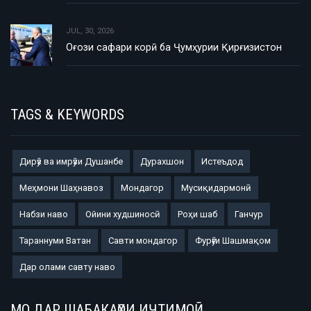
JUL, 30, 2026
Оғози сафари корӣ ба Ҷумҳурии Қирғизистон
TAGS & KEYWORDS
Дирӯз ва имрӯзи Душанбе
Дурахшон
Истеъдод
Меҳмони Шаҳнавоз
Мондагор
Мусиқидармонӣ
Набзи наво
Ойини худшиносӣ
Роҳи шаб
Ганчур
Тараннуми Ватан
Савти мондагор
Фурӯғи Шашмақом
Дар олами савту наво
МО ДАР ШАБАКАҲОИ ИҶТИМОӢ