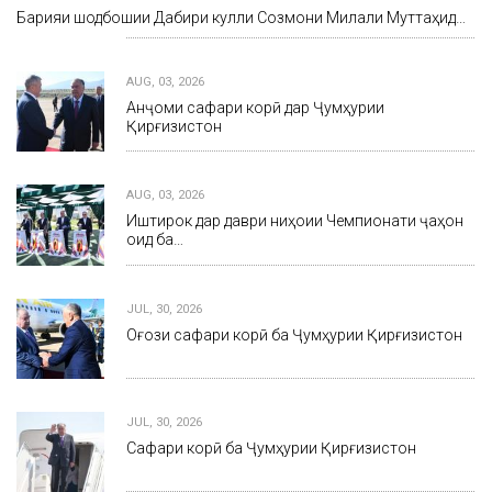
Барқияи шодбошии Дабири кулли Созмони Милали Муттаҳид…
AUG, 03, 2026
Анҷоми сафари корӣ дар Ҷумҳурии
Қирғизистон
AUG, 03, 2026
Иштирок дар даври ниҳоии Чемпионати ҷаҳон
оид ба…
JUL, 30, 2026
Оғози сафари корӣ ба Ҷумҳурии Қирғизистон
JUL, 30, 2026
Сафари корӣ ба Ҷумҳурии Қирғизистон