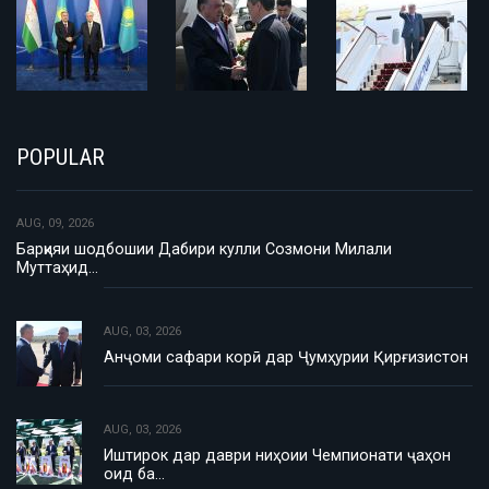
POPULAR
AUG, 09, 2026
Барқияи шодбошии Дабири кулли Созмони Милали
Муттаҳид…
AUG, 03, 2026
Анҷоми сафари корӣ дар Ҷумҳурии Қирғизистон
AUG, 03, 2026
Иштирок дар даври ниҳоии Чемпионати ҷаҳон
оид ба…