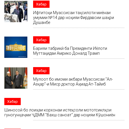
Хабар
Ифтитоҳи Муассисаи таҳсилоти миёнаи
умумии №14 дар ноҳияи Фирдавсии шаҳри
Душанбе
Хабар
Барқияи табрикӣ ба Президенти Иёлоти
Муттаҳидаи Амрико Доналд Трамп
Хабар
Мулоқот бо имоми акбари Муассисаи “Ал-
Азҳар”-и Миср доктор Аҳмад Ат-Тайиб
Хабар
Шиносоӣ бо лоиҳаи корхонаи истеҳсоли мототсиклҳои
гуногунҳаҷми ҶДММ "Вахш саноат" дар ноҳияи Кӯшониён