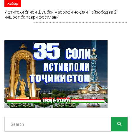
Хабар
Ифтитоҳи бинои Шуъбаи маорифи ноҳияи Файзобод ва 2
иншоот ба таври фосилавӣ
Search
SEARC
Search