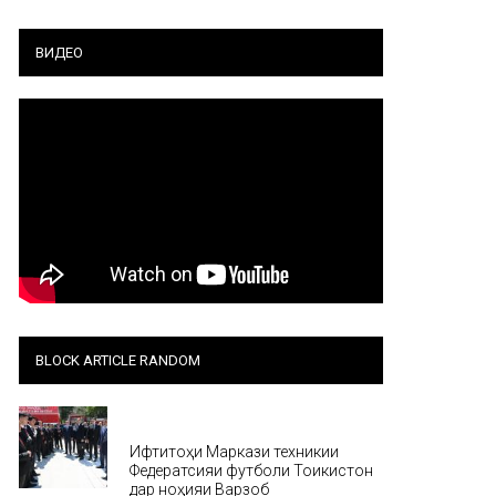
ВИДЕО
BLOCK ARTICLE RANDOM
Хабар
Ифтитоҳи Маркази техникии
Федератсияи футболи Тоҷикистон
дар ноҳияи Варзоб