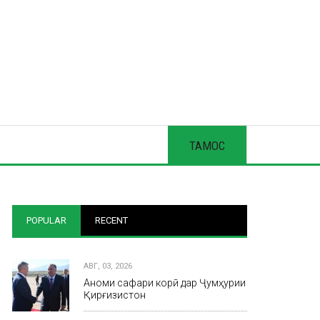
ТАМОС
POPULAR
RECENT
АВГ, 03, 2026
Анҷоми сафари корӣ дар Ҷумҳурии
Қирғизистон