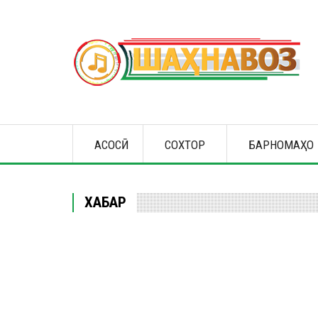
Перейти
к
основному
содержанию
Main
АСОСӢ
СОХТОР
БАРНОМАҲО
navigation
ХАБАР