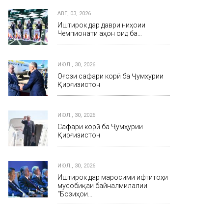
АВГ, 03, 2026
Иштирок дар даври ниҳоии
Чемпионати ҷаҳон оид ба…
ИЮЛ., 30, 2026
Оғози сафари корӣ ба Ҷумҳурии
Қирғизистон
ИЮЛ., 30, 2026
Сафари корӣ ба Ҷумҳурии
Қирғизистон
ИЮЛ., 30, 2026
Иштирок дар маросими ифтитоҳи
мусобиқаи байналмилалии
“Бозиҳои…