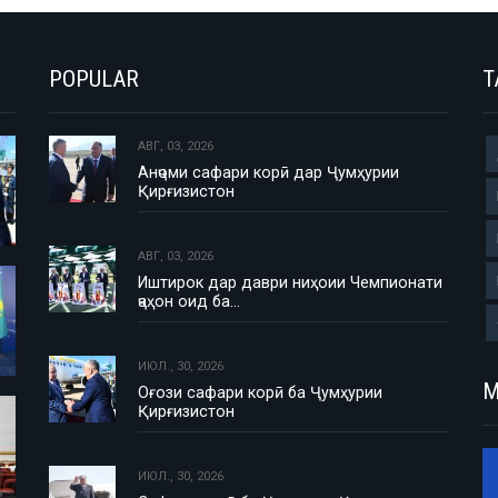
POPULAR
T
АВГ, 03, 2026
Анҷоми сафари корӣ дар Ҷумҳурии
Қирғизистон
АВГ, 03, 2026
Иштирок дар даври ниҳоии Чемпионати
ҷаҳон оид ба…
ИЮЛ., 30, 2026
М
Оғози сафари корӣ ба Ҷумҳурии
Қирғизистон
ИЮЛ., 30, 2026