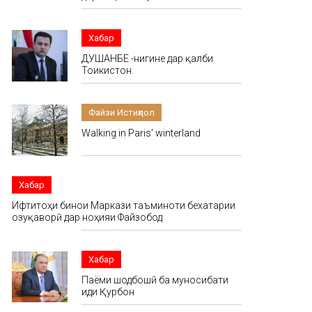
Хабар
ДУШАНБЕ -нигине дар қалби
Тоҷикистон.
Файзи Истиқлол
Walking in Paris' winterland
Хабар
Ифтитоҳи бинои Маркази таъминоти бехатарии
озуқаворӣ дар ноҳияи Файзобод
Хабар
Паёми шодбошӣ ба муносибати
иди Қурбон