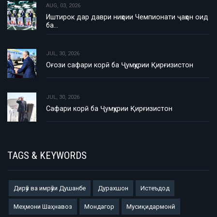
AUG, 03, 2026
Иштирок дар даври ниҳоии Чемпионати ҷаҳон оид
ба…
JUL, 30, 2026
Оғози сафари корӣ ба Ҷумҳурии Қирғизистон
JUL, 30, 2026
Сафари корӣ ба Ҷумҳурии Қирғизистон
TAGS & KEYWORDS
Дирӯз ва имрӯзи Душанбе
Дурахшон
Истеъдод
Меҳмони Шаҳнавоз
Мондагор
Мусиқидармонӣ