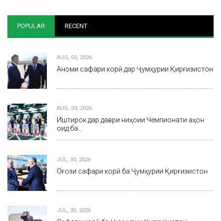
POPULAR
RECENT
AUG, 03, 2026
Анҷоми сафари корӣ дар Ҷумҳурии Қирғизистон
AUG, 03, 2026
Иштирок дар даври ниҳоии Чемпионати ҷаҳон
оид ба…
JUL, 30, 2026
Оғози сафари корӣ ба Ҷумҳурии Қирғизистон
JUL, 30, 2026