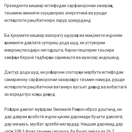
Президенти кишвар истифодаи сарфакоронаи захираҳо,
таъмини амнияти озуқаворию энергетикӣ ва рушди
истеҳсолоти рақобатнокро зарур шумурданд.
Ба Ҳукумати кишвар вазорату идораҳо ва мақомоти иҷроияи
ҳокимияти давлатӣ супориш дода шуд, ки устувории
макроиқтисодиро нигоҳ дошта, барои пешгирии таъсири
хавфҳои берунӣ тадбирҳои саривақтӣ ва муассир андешанд.
Дастур дода шуд, ки роҳбарони сохторҳои марбута истифодаи
самараноку сарфакоронаи захираҳоро таъмин намуда, рушди
истеҳсолоти рақобатноки ватаниро вусъат диҳанд ва вобастагӣ
аз воридотро коҳиш диҳанд.
Роҳбари давлат муҳтарам Эмомалӣ Раҳмон иброз доштанд, ки
дар давраи ҳисоботӣ иҷрои қисми даромади буҷети давлатӣ,
дар маҷмуъ, мусбат арзёбӣ мегардад. Нақшаи даромад дар
сатҳи 108,3 фоиз таъмин гардида, ба буҷет зиёда аз 16,7