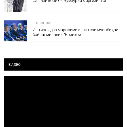
Сафари корӣ ба Ҷумҳурии Қирғизистон
JUL, 30, 2026
Иштирок дар маросими ифтитоҳи мусобиқаи
байналмилалии “Бозиҳои…
ВИДЕО