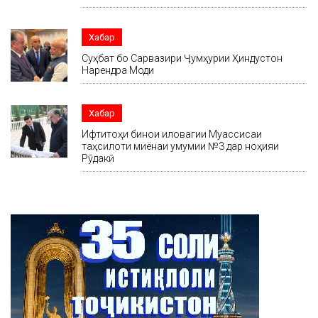
Хабар
Суҳбат бо Сарвазири Ҷумҳурии Ҳиндустон
Нарендра Моди
Хабар
Ифтитоҳи бинои иловагии Муассисаи
таҳсилоти миёнаи умумии №3 дар ноҳияи
Рӯдакӣ