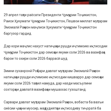
29 апрел таҳти раёсати Президенти Ҷумҳурии Тоҷикистон,
Раиси Ҳукумати Ҷумҳурии Тоҷикистон, Пешвои миллат муҳтарам
Эмомалӣ Раҳмон маҷлиси Ҳукумати Ҷумҳурии Тоҷикистон
баргузор гардид.
Дар кори маҷлис нахуст натиҷаҳои рушди иҷтимоию иқтисодии
Ҷумҳурии Тоҷикистон дар семоҳаи якуми соли 2026 ва вазифаҳо
барои то охири соли 2026 баррасӣ шуд.
Зимни суханронӣ Роҳбари давлат муҳтарам Эмомалӣ Раҳмон
натиҷаҳои рушди иҷтимоию иқтисодии кишварро дар семоҳаи
якуми соли 2026 таҳлил намуда, дар назди масъулини
сохторҳои давлатӣ вазифаҳои мушаххас гузоштанд.
Сарвари давлат муҳтарам Эмомалӣ Раҳмон, вобаста ба вазъи
сиёсии ҷаҳони муосир, маҳдудиятҳои иқтисодиву тиҷоратӣ ба