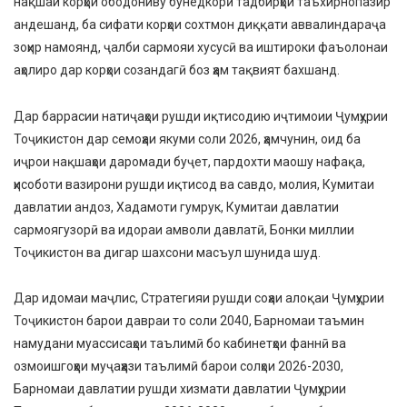
нақшаи корҳои ободониву бунёдкорӣ тадбирҳои таъхирнопазир
андешанд, ба сифати корҳои сохтмон диққати аввалиндараҷа
зоҳир намоянд, ҷалби сармояи хусусӣ ва иштироки фаъолонаи
аҳолиро дар корҳои созандагӣ боз ҳам тақвият бахшанд.
Дар баррасии натиҷаҳои рушди иқтисодию иҷтимоии Ҷумҳурии
Тоҷикистон дар семоҳаи якуми соли 2026, ҳамчунин, оид ба
иҷрои нақшаҳои даромади буҷет, пардохти маошу нафақа,
ҳисоботи вазирони рушди иқтисод ва савдо, молия, Кумитаи
давлатии андоз, Хадамоти гумрук, Кумитаи давлатии
сармоягузорӣ ва идораи амволи давлатӣ, Бонки миллии
Тоҷикистон ва дигар шахсони масъул шунида шуд.
Дар идомаи маҷлис, Стратегияи рушди соҳаи алоқаи Ҷумҳурии
Тоҷикистон барои давраи то соли 2040, Барномаи таъмин
намудани муассисаҳои таълимӣ бо кабинетҳои фаннӣ ва
озмоишгоҳҳои муҷаҳҳази таълимӣ барои солҳои 2026-2030,
Барномаи давлатии рушди хизмати давлатии Ҷумҳурии