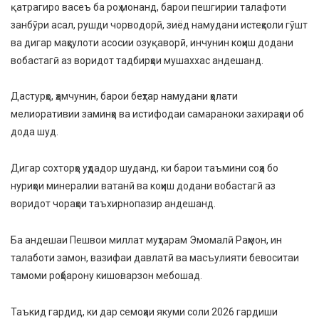
қатрагиро васеъ ба роҳ монанд, барои пешгирии талафоти
занбӯри асал, рушди чорводорӣ, зиёд намудани истеҳсоли гӯшт
ва дигар маҳсулоти асосии озуқаворӣ, инчунин коҳиш додани
вобастагӣ аз воридот тадбирҳои мушаххас андешанд.
Дастурҳо, ҳамчунин, барои беҳтар намудани ҳолати
мелиоративии заминҳо ва истифодаи самараноки захираҳои об
дода шуд.
Дигар сохторҳо уҳдадор шуданд, ки барои таъмини соҳа бо
нуриҳои минералии ватанӣ ва коҳиш додани вобастагӣ аз
воридот чораҳои таъхирнопазир андешанд.
Ба андешаи Пешвои миллат муҳтарам Эмомалӣ Раҳмон, ин
талаботи замон, вазифаи давлатӣ ва масъулияти бевоситаи
тамоми роҳбарону кишоварзон мебошад.
Таъкид гардид, ки дар семоҳаи якуми соли 2026 гардиши