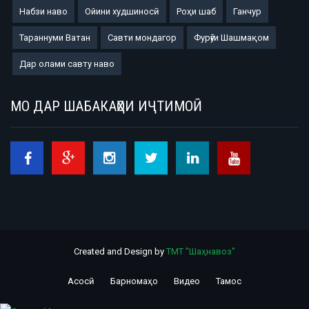
Набзи наво
Ойини худшиносӣ
Роҳи шаб
Ганчур
Тараннуми Ватан
Савти мондагор
Фурӯғи Шашмақом
Дар олами савту наво
МО ДАР ШАБАКАҲОИ ИҶТИМОӢ
Created and Design by
ТМТ "Шаҳнавоз"
Асосӣ
Барномаҳо
Видео
Тамос
Footer