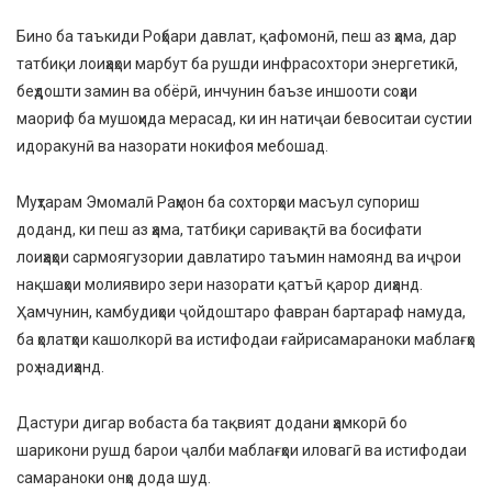
Бино ба таъкиди Роҳбари давлат, қафомонӣ, пеш аз ҳама, дар
татбиқи лоиҳаҳои марбут ба рушди инфрасохтори энергетикӣ,
беҳдошти замин ва обёрӣ, инчунин баъзе иншооти соҳаи
маориф ба мушоҳида мерасад, ки ин натиҷаи бевоситаи сустии
идоракунӣ ва назорати нокифоя мебошад.
Муҳтарам Эмомалӣ Раҳмон ба сохторҳои масъул супориш
доданд, ки пеш аз ҳама, татбиқи саривақтӣ ва босифати
лоиҳаҳои сармоягузории давлатиро таъмин намоянд ва иҷрои
нақшаҳои молиявиро зери назорати қатъӣ қарор диҳанд.
Ҳамчунин, камбудиҳои ҷойдоштаро фавран бартараф намуда,
ба ҳолатҳои кашолкорӣ ва истифодаи ғайрисамараноки маблағҳо
роҳ надиҳанд.
Дастури дигар вобаста ба тақвият додани ҳамкорӣ бо
шарикони рушд барои ҷалби маблағҳои иловагӣ ва истифодаи
самараноки онҳо дода шуд.