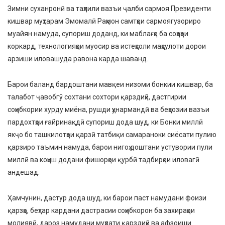
Зимни суханронӣ ва таҳлили вазъи ҷалби сармоя Президенти
кишвар муҳтарам Эмомалӣ Раҳмон самтҳои сармоягузориро
муайян намуда, супориш доданд, ки маблағҳо ба соҳаҳои
коркард, технологияҳои муосир ва истеҳсоли маҳсулоти дорои
арзиши иловашуда равона карда шаванд.
Барои баланд бардоштани мавқеи низоми бонкии кишвар, ба
талабот ҷавобгӯ сохтани сохтори қарздиҳӣ, дастгирии
соҳибкории хурду миёна, рушди ҳунармандӣ ва беҳсозии вазъи
пардохтҳои ғайринақдӣ супориш дода шуд, ки Бонки миллӣ
якҷо бо ташкилотҳои қарзӣ татбиқи самараноки сиёсати пулию
қарзиро таъмин намуда, барои нигоҳ доштани устувории пули
миллӣ ва коҳиш додани фишорҳои қурбӣ тадбирҳои иловагӣ
андешад.
Ҳамчунин, дастур дода шуд, ки барои паст намудани фоизи
қарзҳо, беҳтар кардани дастрасии соҳибкорон ба захираҳои
молиявӣ, дароз намудани муҳлати қарздиҳӣ ва афзоиши