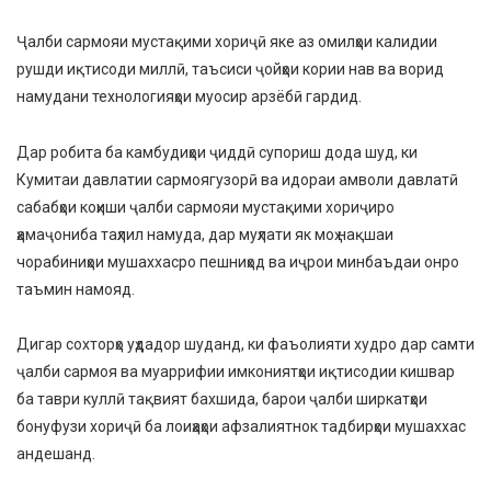
Ҷалби сармояи мустақими хориҷӣ яке аз омилҳои калидии
рушди иқтисоди миллӣ, таъсиси ҷойҳои кории нав ва ворид
намудани технологияҳои муосир арзёбӣ гардид.
Дар робита ба камбудиҳои ҷиддӣ супориш дода шуд, ки
Кумитаи давлатии сармоягузорӣ ва идораи амволи давлатӣ
сабабҳои коҳиши ҷалби сармояи мустақими хориҷиро
ҳамаҷониба таҳлил намуда, дар муҳлати як моҳ нақшаи
чорабиниҳои мушаххасро пешниҳод ва иҷрои минбаъдаи онро
таъмин намояд.
Дигар сохторҳо уҳдадор шуданд, ки фаъолияти худро дар самти
ҷалби сармоя ва муаррифии имкониятҳои иқтисодии кишвар
ба таври куллӣ тақвият бахшида, барои ҷалби ширкатҳои
бонуфузи хориҷӣ ба лоиҳаҳои афзалиятнок тадбирҳои мушаххас
андешанд.