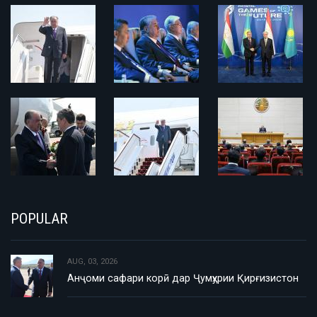
POPULAR
AUG, 03, 2026
Анҷоми сафари корӣ дар Ҷумҳурии Қирғизистон