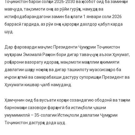
Тоҷикистон барои солҳои 2026-2030 ва ҳисобот оид ба заминҳои
мавҷуда, тақсимоти онҳо аз рӯйи гурӯҳҳо, намудҳо ва
истифодабарандагони замин ба ҳолати 1 январи соли 2026
баррасӣ гардида, аз рӯи онҳо қарорҳои дахлдор қабул карда
шуд.
Дар фароварди маҷлис Президенти Ҷумҳурии Тоҷикистон
муҳтарам Эмомалӣ Раҳмон бори дигар таваҷҷуҳи аъзои Ҳукумат,
роҳбарони вазорату идораҳо, мақомоти маҳаллии ҳокимияти
давлатии шаҳру ноҳияҳо ва дигар ташкилоту муассисаҳоро ба
иҷрои ҳатмӣ ва самарабахши дастуру супоришҳои Президент ва
Ҳукумати кишвар ҷалб намуданд.
Ҳамчунин оид ба вусъати корҳои созандагию ободонӣ ва таҳияи
барномаҳои сазовори фарҳангӣ ба истиқболи ҷашни
умумимиллӣ – 35-солагии Истиқлоли давлатии Ҷумҳурии
Тоҷикистон дастурҳо дода шуд.