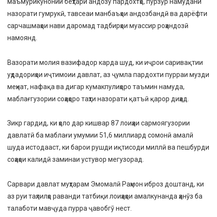
маъмурикунонии беҳтари андозу пардохтҳо, пурзӯр намудани
назорати гумрукӣ, тавсеаи манбаъҳои андозбандӣ ва дарёфти
сарчашмаҳои нави даромад тадбирҳои муассир роҳандозӣ
намоянд.
Вазорати молия вазифадор карда шуд, ки иҷрои саривақтии
уҳдадориҳои иҷтимоии давлат, аз ҷумла пардохти пурраи музди
меҳнат, нафақа ва дигар кумакпулиҳоро таъмин намуда,
маблағгузории соҳаҳоро таҳти назорати қатъӣ қарор диҳад.
Зикр гардид, ки ҳоло дар кишвар 87 лоиҳаи сармоягузории
давлатӣ ба маблағи умумии 51,6 миллиард сомонӣ амалӣ
шуда истодааст, ки барои рушди иқтисоди миллӣ ва пешбурди
соҳаҳои калидӣ заминаи устувор мегузорад.
Сарвари давлат муҳтарам Эмомалӣ Раҳмон иброз доштанд, ки
аз руи таҳлилҳо раванди татбиқи лоиҳаҳои амалкунанда ҳанӯз ба
талаботи мавҷуда пурра ҷавобгӯ нест.