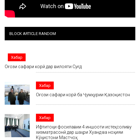
BLOCK ARTICLE RANDOM
Хабар
Оғози сафари корӣ дар вилояти Суғд
Хабар
Оғози сафари корӣ ба Ҷумҳурии Қазоқистон
Хабар
Ифтитоҳи фосилавии 4 иншооти истеҳсоливу
хизматрасонӣ дар шаҳри Хуҷанд ва ноҳияи
Кӯҳистони Мастчоҳ