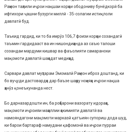
Раҳмон таҳлили иҷрои нақшаи корҳои ободониву бунёдкорӣ ба
ифтихори ҷашни бузурги миллӣ - 35-солагии истиқлоли
давлатӣ буд.
Таъкид гардид, ки то ба имрӯз 106,7 фоизи корҳои созандагӣ
таъмин гардидааст ва ин нишондиҳанда аз саъю талоши
созандаи мардуми кишвар ва фаъолияти самараноки
мақомоти давлатӣ шаҳодат медиҳад.
Сарвари давлат муҳтарам Эмомалӣ Раҳмон иброз доштанд, ки
бо вуҷуди дастовардҳо дар баъзе шаҳру ноҳияҳо иҷрои нақша
ҳанӯз қонеъкунанда нест.
Бо дарназардошти ин, ба роҳбарони вазорату идораҳо,
мақомоти иҷроияи маҳаллии ҳокимияти давлатӣ ва
намояндагони мақомоти марказӣ қатъиян супориш дода шуд,
ки барои бартараф намудани қафомонӣ ва иҷрои пурраи