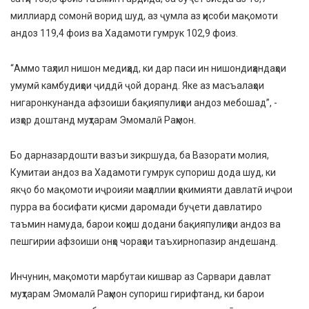
миллиард сомонӣ ворид шуд, аз ҷумла аз ҳисоби мақомоти
андоз 119,4 фоиз ва Хадамоти гумрук 102,9 фоиз.
“Аммо таҳлил нишон медиҳад, ки дар паси ин нишондиҳандаҳои
умумӣ камбудиҳои ҷиддӣ ҷой доранд. Яке аз масъалаҳои
нигаронкунанда афзоиши бақияпулиҳои андоз мебошад”, -
изҳор доштанд муҳтарам Эмомалӣ Раҳмон.
Бо дарназардошти вазъи зикршуда, ба Вазорати молия,
Кумитаи андоз ва Хадамоти гумрук супориш дода шуд, ки
якҷо бо мақомоти иҷроияи маҳаллии ҳокимияти давлатӣ иҷрои
пурра ва босифати қисми даромади буҷети давлатиро
таъмин намуда, барои коҳиш додани бақияпулиҳои андоз ва
пешгирии афзоиши онҳо чораҳои таъхирнопазир андешанд.
Инчунин, мақомоти марбутаи кишвар аз Сарвари давлат
муҳтарам Эмомалӣ Раҳмон супориш гирифтанд, ки барои