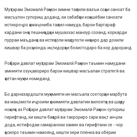
Муҳтарам Эмомалӣ Раҳмон зимни таҳлили вазъи соҳаи саноат ба
масъулон супориш доданд, ки сабабҳои коҳишёбии саноати
истихроҷро ҳамаҷониба таҳлил намуда, барои бартараф
кардани онҳо пешниҳодҳои мушаххас манзур созанд, коркарди
пурраи маъданҳо ва истеҳсоли маҳсулоти ниҳоиро дар дохили
кишвар ба роҳ монда, иқтидорҳои бозистодаро ба кор дароранд.
Роҳбари давлат муҳтарам Эмомалӣ Раҳмон таъмин намудани
амнияти озуқавориро барои кишвар масъалаи стратегӣ ва
ҳаётан муҳим номиданд.
Бо дарназардошти муҳимияти ин масъала сохторҳои марбута
ва мақомоти иҷроияи ҳокимияти давлатии вилоятҳо ва шаҳру
ноҳияҳо аз Роҳбари давлат муҳтарам Эмомалӣ Раҳмон супориш
гирифтанд, ки кишти баҳорӣ ва такрориро сари вақт анҷом
дода, истифодаи самараноки замин ва гирифтани се - чор
ҳосилро таъмин намоянд, кишти зери плёнка ва обёрии