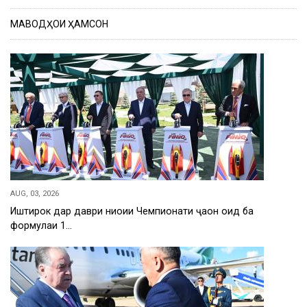
МАВОДҲОИ ҲАМСОН
AUG, 03, 2026
Иштирок дар даври ниҳоии Чемпионати ҷаҳон оид ба
формулаи 1…