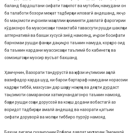
баланд бардоштани сифати таҳсилот ва мутобиқ намудани он
ба талаботи бозори меҳнат тадбирҳои иловагӣ андешанд, якҷо
бо мақомоти иҷроияи маҳаллии ҳокимияти давлатӣ фарогирии
кӯдаконро ба муассисаҳои томактабӣ тавассути рушди шаклҳои
алтернативӣ ва бахши хусусӣ зиёд намоянд, иҷрои босифати
барномаи рушди фанҳои дақиқро таъмин намуда, корҳоро оид
ба таъмин кардани муассисаҳои таълимӣ бо кабинетҳо ва
озмоишгоҳҳои муосир вусъат бахшанд.
Ҳамчунин, Вазорати тандурустӣ ва ҳифзи иҷтимоии аҳолӣ
вазифадор карда шуд, ки барои бартараф намудани норасоии
кадрҳои тиббӣ, махсусан дар шаҳру ноҳияҳо ва деҳоти дурдаст
тақсимоти самараноки хатмкунандагонро таъмин намояд,
баҳри рушди соҳаи дорусозӣ ва коҳиш додани вобастагӣ аз
воридот тадбирҳои амалӣ андешад ва назорати қатъии
сифати доруворӣ ва молҳои тиббиро пурзӯр намояд.
Бахши дигари суханронии Роҳбари давлат муҳтарам Эмомалӣ