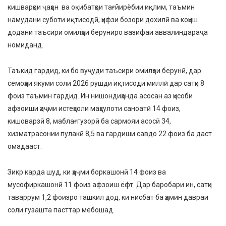
кишварҳои ҷаҳон ва оқибатҳои тағйирёбии иқлим, таъмин
намудани суботи иқтисодӣ, ҳифзи бозори дохилӣ ва коҳиш
додани таъсири омилҳои беруниро вазифаи аввалиндараҷа
номиданд.
Таъкид гардид, ки бо вуҷуди таъсири омилҳои берунӣ, дар
семоҳаи якуми соли 2026 рушди иқтисоди миллӣ дар сатҳи 8
фоиз таъмин гардид. Ин нишондиҳанда асосан аз ҳисоби
афзоиши ҳаҷми истеҳсоли маҳсулоти саноатӣ 14 фоиз,
кишоварзӣ 8, маблағгузорӣ ба сармояи асосӣ 34,
хизматрасонии пулакӣ 8,5 ва гардиши савдо 22 фоиз ба даст
омадааст.
Зикр карда шуд, ки ҳаҷми боркашонӣ 14 фоиз ва
мусофиркашонӣ 11 фоиз афзоиш ёфт. Дар баробари ин, сатҳи
таваррум 1,2 фоизро ташкил дод, ки нисбат ба ҳамин давраи
соли гузашта пасттар мебошад.