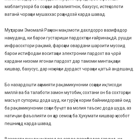
маблағгузорӣ ба соҳаҳои афзалиятнок, бахусус, истеҳсолоти
ватанӣ чораҳои мушаххас роҳандозӣ карда шавад.
Муҳтарам Эмомалӣ Раҳмон мақомоти дахлдорро вазифадор
намуданд, ки барои густариши пардохтҳои ғайринақдӣ, рушди
инфрасохтори рақамӣ, фароҳам овардани шароити мусоид
барои истифодаи воситаҳои электронии пардохт ва ҷорӣ
кардани низоми ягонаи пардохт дар тамоми минтақаҳои
кишвар, бахусус, дар ноҳияҳои дурдаст чораҳои қатъӣ андешанд.
Бо назардошти аҳамияти рақамикунонии соҳаҳои иқтисоди
миллӣ ва ба талаботи замон мутобиқ сохтани он ба сохторҳои
масъул супориш дода шуд, ки гурӯҳи кории байниидоравӣ оид
ба рақамикунонии соҳаи буҷет ва молия таъсис дода шуда, аз
натиҷаи фаъолияти он ҳар семоҳа ба Ҳукумати кишвар ҳисобот
пешниҳод карда шавад.