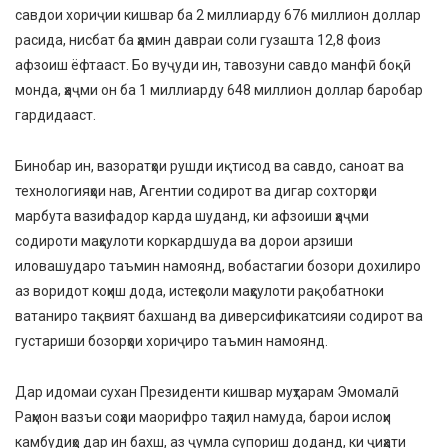
савдои хориҷии кишвар ба 2 миллиарду 676 миллион доллар
расида, нисбат ба ҳамин давраи соли гузашта 12,8 фоиз
афзоиш ёфтааст. Бо вуҷуди ин, тавозуни савдо манфӣ боқӣ
монда, ҳаҷми он ба 1 миллиарду 648 миллион доллар баробар
гардидааст.
Бинобар ин, вазоратҳои рушди иқтисод ва савдо, саноат ва
технологияҳои нав, Агентии содирот ва дигар сохторҳои
марбута вазифадор карда шуданд, ки афзоиши ҳаҷми
содироти маҳсулоти коркардшуда ва дорои арзиши
иловашударо таъмин намоянд, вобастагии бозори дохилиро
аз воридот коҳиш дода, истеҳсоли маҳсулоти рақобатноки
ватаниро тақвият бахшанд ва диверсификатсияи содирот ва
густариши бозорҳои хориҷиро таъмин намоянд.
Дар идомаи сухан Президенти кишвар муҳтарам Эмомалӣ
Раҳмон вазъи соҳаи маорифро таҳлил намуда, барои ислоҳи
камбудиҳо дар ин бахш, аз ҷумла супориш доданд, ки ҷиҳати