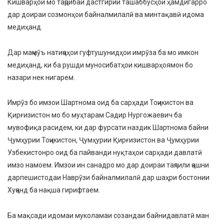
Кишварҳои мо таҷрибаи дастгирии ташаббусҳои ҳамдигарро
дар доираи созмонҳои байналмилалӣ ва минтақавӣ идома
медиҳанд.
Дар маҷмӯъ натиҷаҳои гуфтушунидҳои имрӯза ба мо имкон
медиҳанд, ки ба рушди муносибатҳои кишварҳоямон бо
назари нек нигарем.
Имрӯз бо имзои Шартнома оид ба сарҳади Тоҷикистон ва
Қирғизистон мо бо муҳтарам Садир Нургожаевич ба
мувофиқа расидем, ки дар фурсати наздик Шартнома байни
Ҷумҳурии Тоҷикистон, Ҷумҳурии Қирғизистон ва Ҷумҳурии
Узбекистонро оид ба пайванди нуқтаҳои сарҳади давлатӣ
имзо намоем. Имзои ин санадро мо дар доираи таҷлили ҷашни
дарпешистодаи Наврӯзи байналмилалӣ дар шаҳри бостонии
Хуҷанд ба нақша гирифтаем.
Ба мақсади идомаи муколамаи созандаи байнидавлатӣ ман