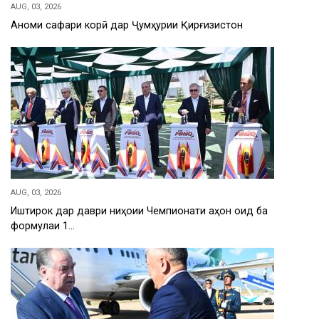
AUG, 03, 2026
Анҷоми сафари корӣ дар Ҷумҳурии Қирғизистон
AUG, 03, 2026
Иштирок дар даври ниҳоии Чемпионати ҷаҳон оид ба
формулаи 1…