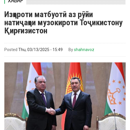
ХАБАР
Изҳороти матбуотӣ аз рӯйи
натиҷаҳои музокироти Тоҷикистону
Қирғизистон
Posted
Thu, 03/13/2025 - 15:49
By
shahnavoz