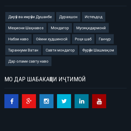
Дирӯз ва имрӯзи Душанбе
Дурахшон
Истеъдод
Меҳмони Шаҳнавоз
Мондагор
Мусиқидармонӣ
Набзи наво
Ойини худшиносӣ
Роҳи шаб
Ганчур
Тараннуми Ватан
Савти мондагор
Фурӯғи Шашмақом
Дар олами савту наво
МО ДАР ШАБАКАҲОИ ИҶТИМОӢ