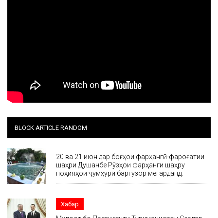
BLOCK ARTICLE RANDOM
20 ва 21 июн дар боғҳои фарҳангӣ-фароғатии
шаҳри Душанбе Рӯзҳои фарҳанги шаҳру
ноҳияҳои ҷумҳурӣ баргузор мегарданд.
Хабар