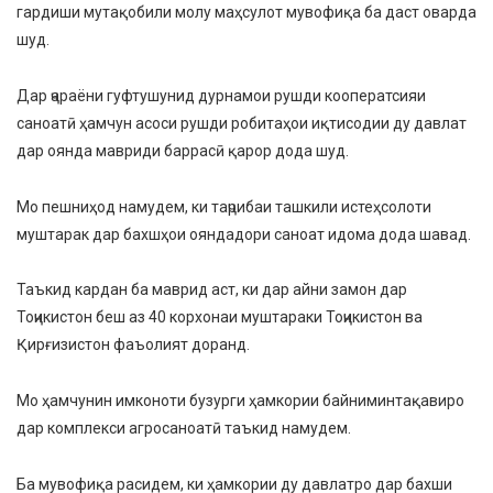
гардиши мутақобили молу маҳсулот мувофиқа ба даст оварда
шуд.
Дар ҷараёни гуфтушунид дурнамои рушди кооператсияи
саноатӣ ҳамчун асоси рушди робитаҳои иқтисодии ду давлат
дар оянда мавриди баррасӣ қарор дода шуд.
Мо пешниҳод намудем, ки таҷрибаи ташкили истеҳсолоти
муштарак дар бахшҳои ояндадори саноат идома дода шавад.
Таъкид кардан ба маврид аст, ки дар айни замон дар
Тоҷикистон беш аз 40 корхонаи муштараки Тоҷикистон ва
Қирғизистон фаъолият доранд.
Мо ҳамчунин имконоти бузурги ҳамкории байниминтақавиро
дар комплекси агросаноатӣ таъкид намудем.
Ба мувофиқа расидем, ки ҳамкории ду давлатро дар бахши