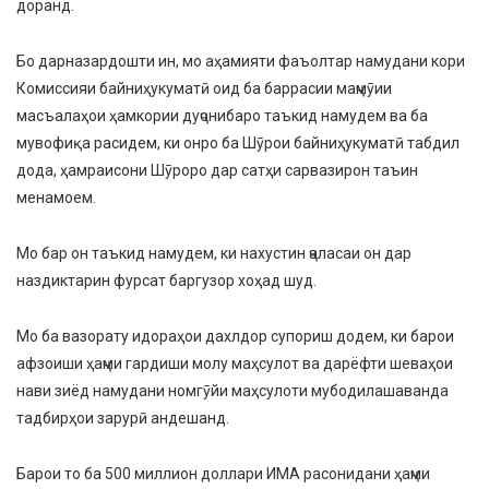
доранд.
Бо дарназардошти ин, мо аҳамияти фаъолтар намудани кори
Комиссияи байниҳукуматӣ оид ба баррасии маҷмӯии
масъалаҳои ҳамкории дуҷонибаро таъкид намудем ва ба
мувофиқа расидем, ки онро ба Шӯрои байниҳукуматӣ табдил
дода, ҳамраисони Шӯроро дар сатҳи сарвазирон таъин
менамоем.
Мо бар он таъкид намудем, ки нахустин ҷаласаи он дар
наздиктарин фурсат баргузор хоҳад шуд.
Мо ба вазорату идораҳои дахлдор супориш додем, ки барои
афзоиши ҳаҷми гардиши молу маҳсулот ва дарёфти шеваҳои
нави зиёд намудани номгӯйи маҳсулоти мубодилашаванда
тадбирҳои зарурӣ андешанд.
Барои то ба 500 миллион доллари ИМА расонидани ҳаҷми