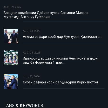
AUG, 09, 2026
Барқияи шодбошии Дабири кулли Созмони Милали
Муттаҳид Антониу Гутерриш…
AUG, 03, 2026
Анҷоми сафари корӣ дар Ҷумҳурии Қирғизистон
AUG, 03, 2026
Иштирок дар даври ниҳоии Чемпионати ҷаҳон
оид ба формулаи 1 дар…
JUL, 30, 2026
Оғози сафари корӣ ба Ҷумҳурии Қирғизистон
TAGS & KEYWORDS