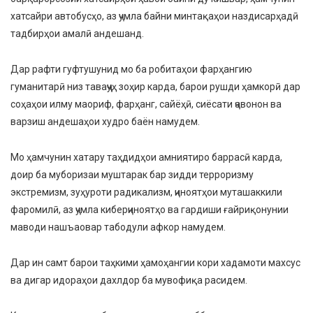
хатсайри автобусҳо, аз ҷумла байни минтақаҳои наздисарҳадӣ
тадбирҳои амалӣ андешанд.
Дар рафти гуфтушунид мо ба робитаҳои фарҳангию
гуманитарӣ низ таваҷҷуҳ зоҳир карда, барои рушди ҳамкорӣ дар
соҳаҳои илму маориф, фарҳанг, сайёҳӣ, сиёсати ҷавонон ва
варзиш андешаҳои худро баён намудем.
Мо ҳамчунин хатару таҳдидҳои амниятиро баррасӣ карда,
доир ба муборизаи муштарак бар зидди терроризму
экстремизм, зуҳуроти радикализм, ҷиноятҳои муташаккили
фаромилӣ, аз ҷумла киберҷиноятҳо ва гардиши ғайриқонунии
маводи нашъаовар табодули афкор намудем.
Дар ин самт барои таҳкими ҳамоҳангии кори хадамоти махсус
ва дигар идораҳои дахлдор ба мувофиқа расидем.