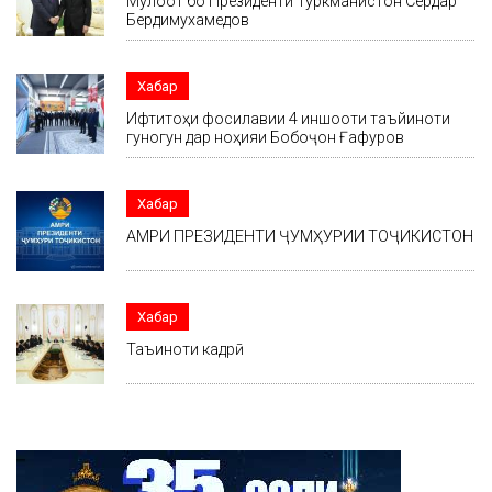
Мулоқот бо Президенти Туркманистон Сердар
Бердимухамедов
Хабар
Ифтитоҳи фосилавии 4 иншооти таъйиноти
гуногун дар ноҳияи Бобоҷон Ғафуров
Хабар
АМРИ ПРЕЗИДЕНТИ ҶУМҲУРИИ ТОҶИКИСТОН
Хабар
Таъиноти кадрӣ