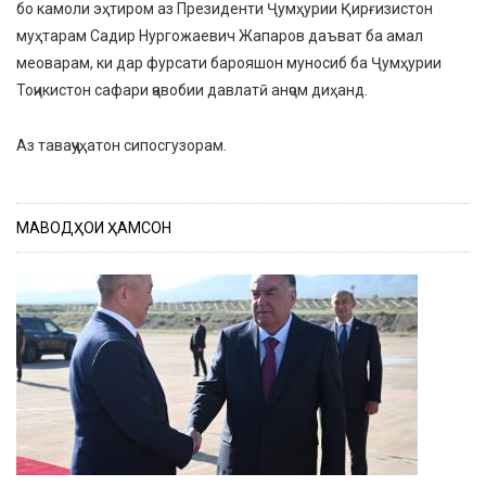
бо камоли эҳтиром аз Президенти Ҷумҳурии Қирғизистон
муҳтарам Садир Нургожаевич Жапаров даъват ба амал
меоварам, ки дар фурсати барояшон муносиб ба Ҷумҳурии
Тоҷикистон сафари ҷавобии давлатӣ анҷом диҳанд.
Аз таваҷҷуҳатон сипосгузорам.
МАВОДҲОИ ҲАМСОН