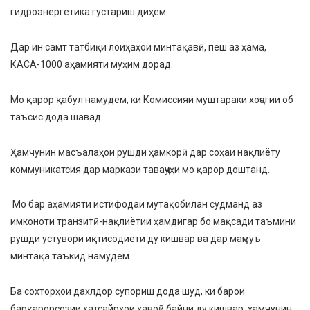
гидроэнергетика густариш диҳем.
Дар ин самт татбиқи лоиҳаҳои минтақавӣ, пеш аз ҳама,
КАСА-1000 аҳамияти муҳим дорад.
Мо қарор қабул намудем, ки Комиссияи муштараки хоҷагии об
таъсис дода шавад.
Ҳамчунин масъалаҳои рушди ҳамкорӣ дар соҳаи нақлиёту
коммуникатсия дар маркази таваҷҷуҳи мо қарор доштанд.
Мо бар аҳамияти истифодаи мутақобилан судманд аз
имконоти транзитӣ-нақлиётии ҳамдигар бо мақсади таъмини
рушди устувори иқтисодиёти ду кишвар ва дар маҷмуъ
минтақа таъкид намудем.
Ба сохторҳои дахлдор супориш дода шуд, ки барои
барқарорсозии хатсайрҳои ҳавоӣ байни ду кишвар, ҳамчунин