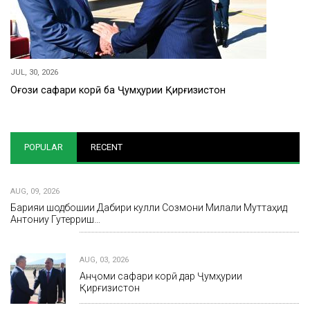
JUL, 30, 2026
Оғози сафари корӣ ба Ҷумҳурии Қирғизистон
POPULAR
RECENT
AUG, 09, 2026
Барқияи шодбошии Дабири кулли Созмони Милали Муттаҳид
Антониу Гутерриш…
AUG, 03, 2026
Анҷоми сафари корӣ дар Ҷумҳурии
Қирғизистон