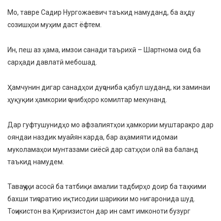
Мо, тавре Садир Нургожаевич таъкид намуданд, ба аҳду
созишҳои муҳим даст ёфтем.
Ин, пеш аз ҳама, имзои санади таърихӣ – Шартнома оид ба
сарҳади давлатӣ мебошад.
Ҳамчунин дигар санадҳои дуҷониба қабул шуданд, ки заминаи
ҳуқуқии ҳамкории ҷонибҳоро комилтар мекунанд.
Дар гуфтушунидҳо мо афзалиятҳои ҳамкории муштаракро дар
ояндаи наздик муайян карда, бар аҳамияти идомаи
муколамаҳои мунтазами сиёсӣ дар сатҳҳои олӣ ва баланд
таъкид намудем.
Таваҷҷуҳи асосӣ ба татбиқи амалии тадбирҳо доир ба таҳкими
бахши тиҷоратию иқтисодии шарикии мо нигаронида шуд.
Тоҷикистон ва Қирғизистон дар ин самт имконоти бузург