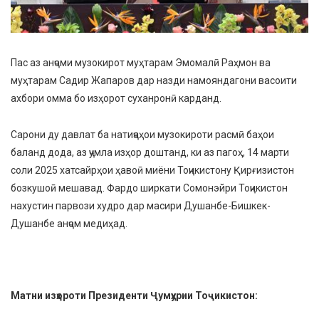
Пас аз анҷоми музокирот муҳтарам Эмомалӣ Раҳмон ва
муҳтарам Садир Жапаров дар назди намояндагони васоити
ахбори омма бо изҳорот суханронӣ карданд.
Сарони ду давлат ба натиҷаҳои музокироти расмӣ баҳои
баланд дода, аз ҷумла изҳор доштанд, ки аз пагоҳ, 14 марти
соли 2025 хатсайрҳои ҳавоӣ миёни Тоҷикистону Қирғизистон
бозкушоӣ мешавад. Фардо ширкати Сомонэйри Тоҷикистон
нахустин парвози худро дар масири Душанбе-Бишкек-
Душанбе анҷом медиҳад.
Матни изҳороти Президенти Ҷумҳурии Тоҷикистон: