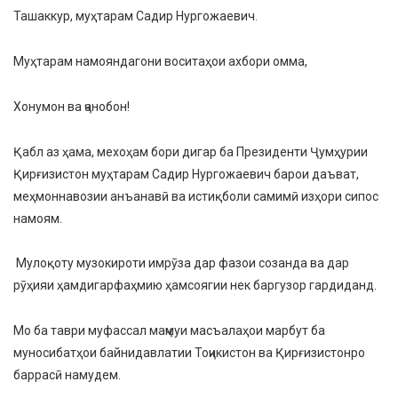
Ташаккур, муҳтарам Садир Нургожаевич.
Муҳтарам намояндагони воситаҳои ахбори омма,
Хонумон ва ҷанобон!
Қабл аз ҳама, мехоҳам бори дигар ба Президенти Ҷумҳурии
Қирғизистон муҳтарам Садир Нургожаевич барои даъват,
меҳмоннавозии анъанавӣ ва истиқболи самимӣ изҳори сипос
намоям.
Мулоқоту музокироти имрӯза дар фазои созанда ва дар
рӯҳияи ҳамдигарфаҳмию ҳамсоягии нек баргузор гардиданд.
Мо ба таври муфассал маҷмуи масъалаҳои марбут ба
муносибатҳои байнидавлатии Тоҷикистон ва Қирғизистонро
баррасӣ намудем.