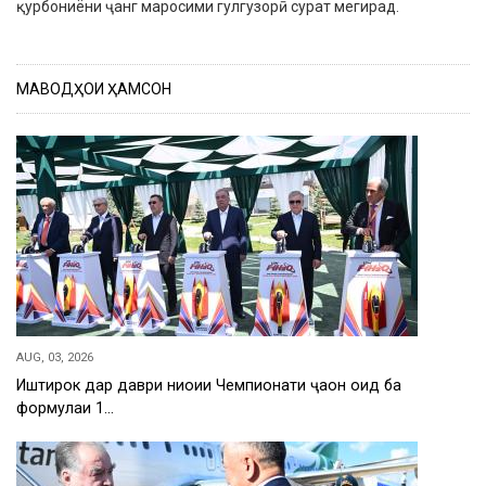
қурбониёни ҷанг маросими гулгузорӣ сурат мегирад.
МАВОДҲОИ ҲАМСОН
AUG, 03, 2026
Иштирок дар даври ниҳоии Чемпионати ҷаҳон оид ба
формулаи 1…