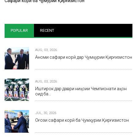
Сафари корӣ ба Ҷумҳурии Қирғизистон
POPULAR
RECENT
AUG, 03, 2026
Анҷоми сафари корӣ дар Ҷумҳурии Қирғизистон
AUG, 03, 2026
Иштирок дар даври ниҳоии Чемпионати ҷаҳон
оид ба…
JUL, 30, 2026
Оғози сафари корӣ ба Ҷумҳурии Қирғизистон