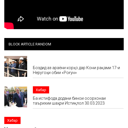
BLOCK ARTICLE RANDOM
Хабар
Боздид аз ҷараёни корҳо дар Кони рақами 17-и
Неругоҳи обии «Роғун»
Хабар
Ба истифода додани бинои осорхонаи
таърихии шаҳри Истиқлол 30.03.2023
Хабар