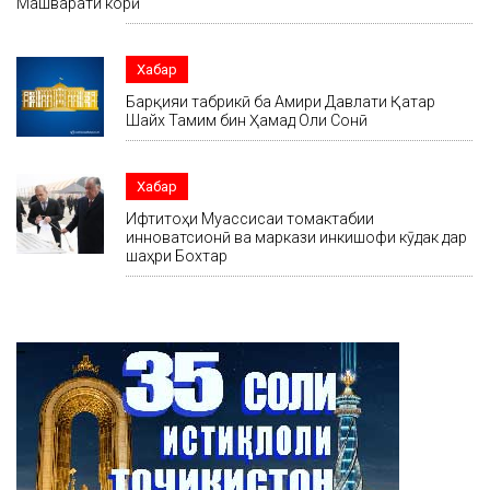
Машварати корӣ
Хабар
Барқияи табрикӣ ба Амири Давлати Қатар
Шайх Тамим бин Ҳамад Оли Сонӣ
Хабар
Ифтитоҳи Муассисаи томактабии
инноватсионӣ ва маркази инкишофи кӯдак дар
шаҳри Бохтар