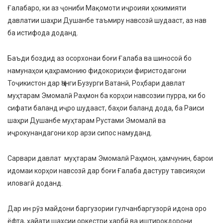
Ғалабаро, ки аз ҷониби Мақомоти иҷроияи ҳокимияти
давлатии шаҳри Душанбе таъмиру навсозӣ шудааст, аз нав
ба истифода доданд.
Баъди боздид аз осорхонаи боғи Ғалаба ва шиносоӣ бо
намунаҳои қаҳрамонию фидокориҳои фиристодагони
Тоҷикистон дар Ҷанги Бузурги Ватанӣ, Роҳбари давлат
муҳтарам Эмомалӣ Раҳмон ба корҳои навсозии пурра, ки бо
сифати баланд иҷро шудааст, баҳои баланд дода, ба Раиси
шаҳри Душанбе муҳтарам Рустами Эмомалӣ ва
иҷрокунандагони кор арзи сипос намуданд.
Сарвари давлат муҳтарам Эмомалӣ Раҳмон, ҳамчунин, барои
идомаи корҳои навсозӣ дар боғи Ғалаба дастуру тавсияҳои
иловагӣ доданд.
Дар ин рӯз майдони баргузории гулчанбаргузорӣ идона оро
ёфта, ҳайати шахсии оркестри ҳарбӣ ва иштирокдорони