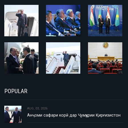
POPULAR
AUG, 03, 2026
Анҷоми сафари корӣ дар Ҷумҳурии Қирғизистон