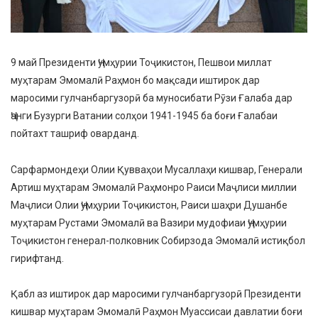
9 май Президенти Ҷумҳурии Тоҷикистон, Пешвои миллат
муҳтарам Эмомалӣ Раҳмон бо мақсади иштирок дар
маросими гулчанбаргузорӣ ба муносибати Рӯзи Ғалаба дар
Ҷанги Бузурги Ватании солҳои 1941-1945 ба боғи Ғалабаи
пойтахт ташриф оварданд.
Сарфармондеҳи Олии Қувваҳои Мусаллаҳи кишвар, Генерали
Артиш муҳтарам Эмомалӣ Раҳмонро Раиси Маҷлиси миллии
Маҷлиси Олии Ҷумҳурии Тоҷикистон, Раиси шаҳри Душанбе
муҳтарам Рустами Эмомалӣ ва Вазири мудофиаи Ҷумҳурии
Тоҷикистон генерал-полковник Собирзода Эмомалӣ истиқбол
гирифтанд.
Қабл аз иштирок дар маросими гулчанбаргузорӣ Президенти
кишвар муҳтарам Эмомалӣ Раҳмон Муассисаи давлатии боғи