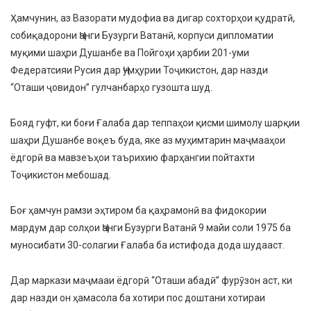
Ҳамчунин, аз Вазорати мудофиа ва дигар сохторҳои қудратӣ,
собиқадорони Ҷанги Бузурги Ватанӣ, корпуси дипломатии
муқими шаҳри Душанбе ва Пойгоҳи ҳарбии 201-уми
Федератсияи Русия дар Ҷумҳурии Тоҷикистон, дар назди
“Оташи ҷовидон” гулчанбарҳо гузошта шуд.
Бояд гуфт, ки боғи Ғалаба дар теппаҳои қисми шимолу шарқии
шаҳри Душанбе воқеъ буда, яке аз муҳимтарин маҷмааҳои
ёдгорӣ ва мавзеъҳои таърихию фарҳангии пойтахти
Тоҷикистон мебошад.
Боғ ҳамчун рамзи эҳтиром ба қаҳрамонӣ ва фидокории
мардум дар солҳои Ҷанги Бузурги Ватанӣ 9 майи соли 1975 ба
муносибати 30-солагии Ғалаба ба истифода дода шудааст.
Дар маркази маҷмааи ёдгорӣ “Оташи абадӣ” фурӯзон аст, ки
дар назди он ҳамасола ба хотири пос доштани хотираи