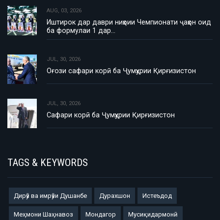
AUG, 03, 2026
Иштирок дар даври ниҳоии Чемпионати ҷаҳон оид
ба формулаи 1 дар…
JUL, 30, 2026
Оғози сафари корӣ ба Ҷумҳурии Қирғизистон
JUL, 30, 2026
Сафари корӣ ба Ҷумҳурии Қирғизистон
TAGS & KEYWORDS
Дирӯз ва имрӯзи Душанбе
Дурахшон
Истеъдод
Меҳмони Шаҳнавоз
Мондагор
Мусиқидармонӣ