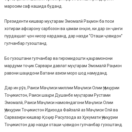
маросим саф кашида буданд.
Президенти кишвар муҳтарам Эмомалӣ Раҳмон ба поси
хотираи афсарону сарбозон ва ҳамаи онҳое, ки дар он ҷанги
пурдаҳшат ҷон нисор кардаанд, дар назди “Оташи ҷовидон”
гулчанбар гузоштанд.
Бо гузоштани гулчанбар ва гиромидошти қаҳрамонони
мардуми тоҷик Сарвари давлат муҳтарам Эмомалӣ Раҳмон
равони шаҳидони Ватани азизи моро шод намуданд.
Дар ин рӯз, Раиси Маҷлиси миллии Маҷлиси Олии Ҷумҳурии
Тоҷикистон, Раиси шаҳри Душанбе муҳтарам Рустами
Эмомалӣ, Раиси Маҷлиси намояндагони Маҷлиси Олии
Ҷумҳурии Тоҷикистон Идизода Файзалӣ аз Маҷлиси Олӣ ва
Сарвазири кишвар Қоҳир Расулзода аз Ҳукумати Ҷумҳурии
Тоҷикистон дар назди оташи ҷовидон гулчанбар гузоштанд.