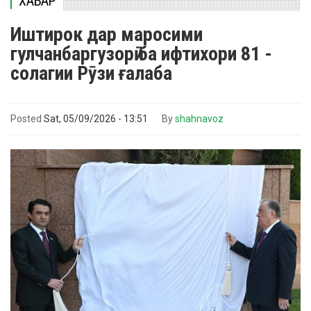
ХАБАР
Иштирок дар маросими
гулчанбаргузорӣ ба ифтихори 81 -
солагии Рӯзи ғалаба
Posted
Sat, 05/09/2026 - 13:51
By
shahnavoz