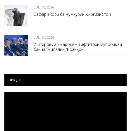
JUL, 30, 2026
Сафари корӣ ба Ҷумҳурии Қирғизистон
JUL, 30, 2026
Иштирок дар маросими ифтитоҳи мусобиқаи
байналмилалии “Бозиҳои…
ВИДЕО