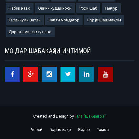
Набзи наво
Ойини худшиносӣ
Роҳи шаб
Ганчур
Тараннуми Ватан
Савти мондагор
Фурӯғи Шашмақом
Дар олами савту наво
МО ДАР ШАБАКАҲОИ ИҶТИМОӢ
Created and Design by
ТМТ "Шаҳнавоз"
Асосӣ
Барномаҳо
Видео
Тамос
Footer