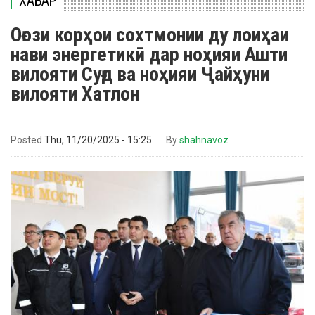
ХАБАР
Оғози корҳои сохтмонии ду лоиҳаи
нави энергетикӣ дар ноҳияи Ашти
вилояти Суғд ва ноҳияи Ҷайҳуни
вилояти Хатлон
Posted
Thu, 11/20/2025 - 15:25
By
shahnavoz