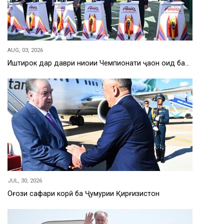
AUG, 03, 2026
Иштирок дар даври ниҳоии Чемпионати ҷаҳон оид ба…
JUL, 30, 2026
Оғози сафари корӣ ба Ҷумҳурии Қирғизистон