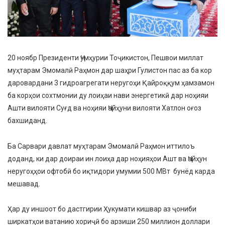
20 ноябр Президенти Ҷумҳурии Тоҷикистон, Пешвои миллат
муҳтарам Эмомалӣ Раҳмон дар шаҳри Гулистон пас аз ба кор
даровардани 3 гидроагрегати неругоҳи Қайроққум ҳамзамон
ба корҳои сохтмонии ду лоиҳаи нави энергетикӣ дар ноҳияи
Ашти вилояти Суғд ва ноҳияи Ҷайҳуни вилояти Хатлон оғоз
бахшиданд.
Ба Сарвари давлат муҳтарам Эмомалӣ Раҳмон иттилоъ
доданд, ки дар доираи ин лоиҳа дар ноҳияҳои Ашт ва Ҷайҳун
неругоҳҳои офтобӣ бо иқтидори умумии 500 МВт бунёд карда
мешавад.
Ҳар ду иншоот бо дастгирии Ҳукумати кишвар аз ҷониби
ширкатҳои ватанию хориҷӣ бо арзиши 250 миллион доллари