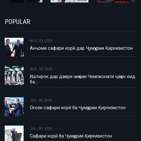
POPULAR
AUG, 03, 2026
Анҷоми сафари корӣ дар Ҷумҳурии Қирғизистон
AUG, 03, 2026
Иштирок дар даври ниҳоии Чемпионати ҷаҳон оид
ба…
JUL, 30, 2026
Оғози сафари корӣ ба Ҷумҳурии Қирғизистон
JUL, 30, 2026
Сафари корӣ ба Ҷумҳурии Қирғизистон