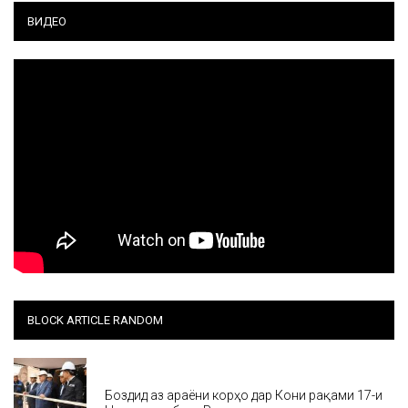
ВИДЕО
BLOCK ARTICLE RANDOM
Хабар
Боздид аз ҷараёни корҳо дар Кони рақами 17-и