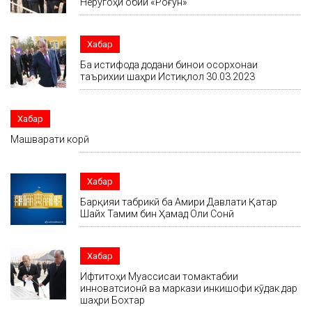
Неругоҳи обии «Роғун»
Хабар
Ба истифода додани бинои осорхонаи
таърихии шаҳри Истиқлол 30.03.2023
Хабар
Машварати корӣ
Хабар
Барқияи табрикӣ ба Амири Давлати Қатар
Шайх Тамим бин Ҳамад Оли Сонӣ
Хабар
Ифтитоҳи Муассисаи томактабии
инноватсионӣ ва маркази инкишофи кӯдак дар
шаҳри Бохтар