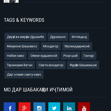
TAGS & KEYWORDS
Дирӯз ва имрӯзи Душанбе
Дурахшон
Истеъдод
Меҳмони Шаҳнавоз
Мондагор
Мусиқидармонӣ
Набзи наво
Ойини худшиносӣ
Роҳи шаб
Ганчур
Тараннуми Ватан
Савти мондагор
Фурӯғи Шашмақом
Дар олами савту наво
МО ДАР ШАБАКАҲОИ ИҶТИМОӢ