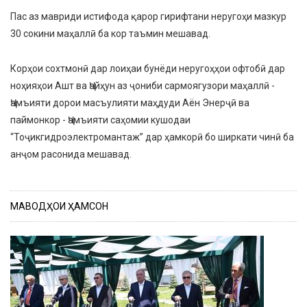
Пас аз мавриди истифода қарор гирифтани неругоҳи мазкур
30 сокини маҳаллӣ ба кор таъмин мешавад.
Корҳои сохтмонӣ дар лоиҳаи бунёди неругоҳҳои офтобӣ дар
ноҳияҳои Ашт ва Ҷайҳун аз ҷониби сармоягузори маҳаллӣ -
Ҷамъияти дорои масъулияти маҳдуди Аён Энерҷӣ ва
паймонкор - Ҷамъияти саҳомии кушодаи
“Тоҷикгидроэлектромантаж” дар ҳамкорӣ бо ширкати чинӣ ба
анҷом расонида мешавад.
МАВОДҲОИ ҲАМСОН