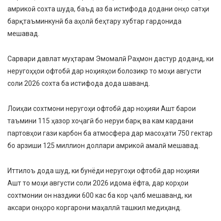
амрикоӣ сохта шуда, баъд аз ба истифода додани онҳо сатҳи
барқтаъминкунӣ ба аҳолӣ беҳтару хубтар гардонида
мешавад.
Сарвари давлат муҳтарам Эмомалӣ Раҳмон дастур доданд, ки
неругоҳҳои офтобӣ дар ноҳияҳои болозикр то моҳи августи
соли 2026 сохта ба истифода дода шаванд.
Лоиҳаи сохтмони неругоҳи офтобӣ дар ноҳияи Ашт барои
таъмини 115 ҳазор хоҷагӣ бо неруи барқ ва кам кардани
партовҳои гази карбон ба атмосфера дар масоҳати 750 гектар
бо арзиши 125 миллион доллари амрикоӣ амалӣ мешавад.
Иттилоъ дода шуд, ки бунёди неругоҳи офтобӣ дар ноҳияи
Ашт то моҳи августи соли 2026 идома ёфта, дар корҳои
сохтмонии он наздики 600 кас ба кор ҷалб мешаванд, ки
аксари онҳоро коргарони маҳаллӣ ташкил медиҳанд.