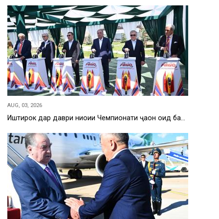
AUG, 03, 2026
Иштирок дар даври ниҳоии Чемпионати ҷаҳон оид ба…