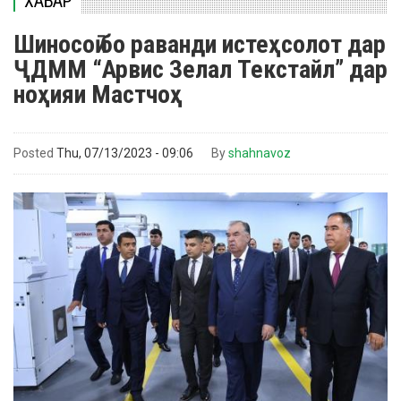
ХАБАР
Шиносоӣ бо раванди истеҳсолот дар
ҶДММ “Арвис Зелал Текстайл” дар
ноҳияи Мастчоҳ
Posted
Thu, 07/13/2023 - 09:06
By
shahnavoz