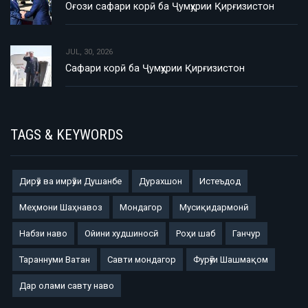
Оғози сафари корӣ ба Ҷумҳурии Қирғизистон
JUL, 30, 2026
Сафари корӣ ба Ҷумҳурии Қирғизистон
TAGS & KEYWORDS
Дирӯз ва имрӯзи Душанбе
Дурахшон
Истеъдод
Меҳмони Шаҳнавоз
Мондагор
Мусиқидармонӣ
Набзи наво
Ойини худшиносӣ
Роҳи шаб
Ганчур
Тараннуми Ватан
Савти мондагор
Фурӯғи Шашмақом
Дар олами савту наво