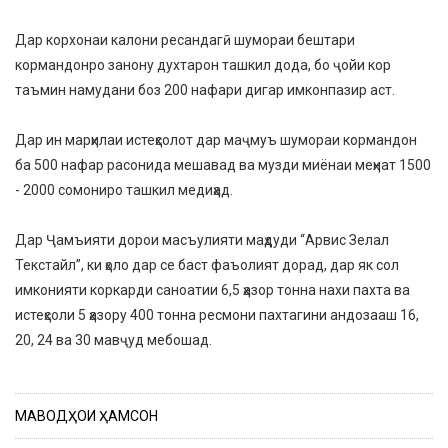
Дар корхонаи калони ресандагӣ шумораи бештари
кормандонро занону духтарон ташкил дода, бо ҷойи кор
таъмин намудани боз 200 нафари дигар имконпазир аст.
Дар ин марҳилаи истеҳсолот дар маҷмуъ шумораи кормандон
ба 500 нафар расонида мешавад ва музди миёнаи меҳнат 1500
- 2000 сомониро ташкил медиҳад.
Дар Ҷамъияти дорои масъулияти маҳдуди “Арвис Зелал
Текстайл”, ки ҳоло дар се баст фаъолият дорад, дар як сол
имконияти коркарди саноатии 6,5 ҳазор тонна нахи пахта ва
истеҳсоли 5 ҳазору 400 тонна ресмони пахтагини андозааш 16,
20, 24 ва 30 мавҷуд мебошад.
МАВОДҲОИ ҲАМСОН