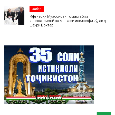
Хабар
Ифтитоҳи Муассисаи томактабии
инноватсионӣ ва маркази инкишофи кӯдак дар
шаҳри Бохтар
Search