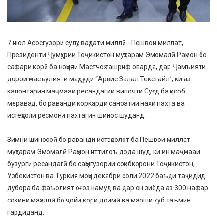
7 июл Асосгузори сулҳу ваҳдати миллӣ - Пешвои миллат,
Президенти Ҷумҳурии Тоҷикистон муҳтарам Эмомалӣ Раҳмон бо
сафари корӣ ба ноҳияи Мастчоҳ ташриф оварда, дар Ҷамъияти
дорои масъулияти маҳдуди “Арвис Зелал Текстайл”, ки аз
калонтарин маҷмааи ресандагии вилояти Суғд ба ҳисоб
меравад, бо раванди коркарди саноатии нахи пахта ва
истеҳсоли ресмони пахтагин шинос шуданд.
Зимни шиносоӣ бо раванди истеҳсолот ба Пешвои миллат
муҳтарам Эмомалӣ Раҳмон иттилоъ дода шуд, ки ин маҷмааи
бузурги ресандагӣ бо саҳмгузории соҳибкорони Тоҷикистон,
Узбекистон ва Туркия моҳи декабри соли 2022 баъди таҷидид
дубора ба фаъолият оғоз намуд ва дар он зиёда аз 300 нафар
сокини маҳаллӣ бо ҷойи кори доимӣ ва маоши хуб таъмин
гардиданд.