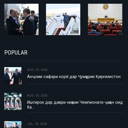
POPULAR
AUG, 03, 2026
Анҷоми сафари корӣ дар Ҷумҳурии Қирғизистон
AUG, 03, 2026
Иштирок дар даври ниҳоии Чемпионати ҷаҳон оид
ба…
JUL, 30, 2026