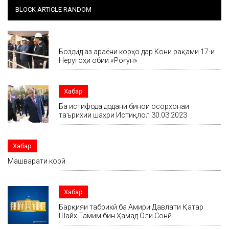
BLOCK ARTICLE RANDOM
Хабар
Боздид аз ҷараёни корҳо дар Кони рақами 17-и
Неругоҳи обии «Роғун»
Хабар
Ба истифода додани бинои осорхонаи
таърихии шаҳри Истиқлол 30.03.2023
Хабар
Машварати корӣ
Хабар
Барқияи табрикӣ ба Амири Давлати Қатар
Шайх Тамим бин Ҳамад Оли Сонӣ