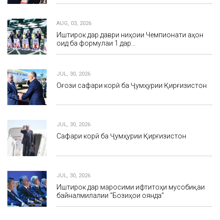
AUG, 03, 2026
Иштирок дар даври ниҳоии Чемпионати ҷаҳон
оид ба формулаи 1 дар…
JUL, 30, 2026
Оғози сафари корӣ ба Ҷумҳурии Қирғизистон
JUL, 30, 2026
Сафари корӣ ба Ҷумҳурии Қирғизистон
JUL, 30, 2026
Иштирок дар маросими ифтитоҳи мусобиқаи
байналмилалии “Бозиҳои оянда”