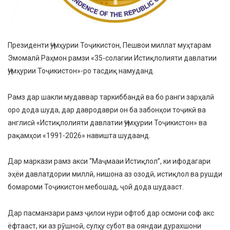
Президенти Ҷумҳурии Тоҷикистон, Пешвои миллат муҳтарам
Эмомалӣ Раҳмон рамзи «35-солагии Истиқлолияти давлатии
Ҷумҳурии Тоҷикистон»-ро тасдиқ намуданд.
Рамз дар шакли мудаввар таркиббандӣ ва бо ранги зарҳалӣ
оро дода шуда, дар давродаври он ба забонҳои тоҷикӣ ва
англисӣ «Истиқлолияти давлатии Ҷумҳурии Тоҷикистон» ва
рақамҳои «1991-2026» навишта шудаанд.
Дар маркази рамз акси “Маҷмааи Истиқлол”, ки ифодагари
эҳёи давлатдории миллӣ, нишона аз озодӣ, истиқлол ва рушди
бомароми Тоҷикистон мебошад, ҷой дода шудааст.
Дар пасманзари рамз ҷилои нури офтоб дар осмони соф акс
ёфтааст, ки аз рӯшноӣ, сулҳу субот ва ояндаи дурахшони