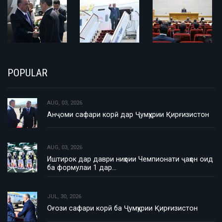
POPULAR
AUG, 03, 2026
Анҷоми сафари корӣ дар Ҷумҳурии Қирғизистон
AUG, 03, 2026
Иштирок дар даври ниҳоии Чемпионати ҷаҳон оид
ба формулаи 1 дар…
JUL, 30, 2026
Оғози сафари корӣ ба Ҷумҳурии Қирғизистон