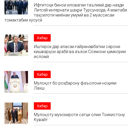
Ифтитоҳи бинои иловагии таълимӣ дар назди
Литсей-интернати шаҳри Турсунзода, 4 мактаби
таҳсилоти миёнаи умумӣ ва 2 муассисаи
томактабии хусусӣ
Хабар
Иштирок дар ҷаласаи ғайринавбатии сарони
кишварҳои арабӣ ва аъзои Созмони ҳамкории
исломӣ
Хабар
Мулоқот бо роҳбарону фаъолони ноҳияи
Лахш
Хабар
Мулоқоту музокироти сатҳи олии Тоҷикистону
Кувайт