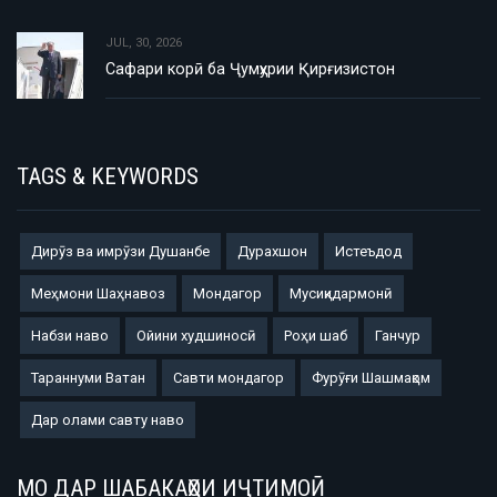
JUL, 30, 2026
Сафари корӣ ба Ҷумҳурии Қирғизистон
TAGS & KEYWORDS
Дирӯз ва имрӯзи Душанбе
Дурахшон
Истеъдод
Меҳмони Шаҳнавоз
Мондагор
Мусиқидармонӣ
Набзи наво
Ойини худшиносӣ
Роҳи шаб
Ганчур
Тараннуми Ватан
Савти мондагор
Фурӯғи Шашмақом
Дар олами савту наво
МО ДАР ШАБАКАҲОИ ИҶТИМОӢ