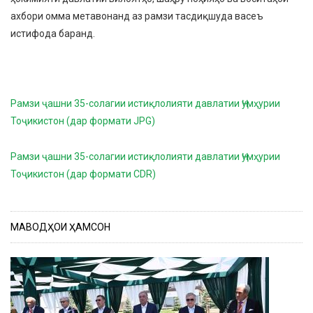
ахбори омма метавонанд аз рамзи тасдиқшуда васеъ
истифода баранд.
Рамзи ҷашни 35-солагии истиқлолияти давлатии Ҷумҳурии
Тоҷикистон (дар формати JPG)
Рамзи ҷашни 35-солагии истиқлолияти давлатии Ҷумҳурии
Тоҷикистон (дар формати CDR)
МАВОДҲОИ ҲАМСОН