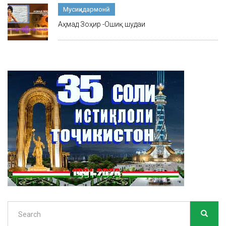
Мусиқидармонӣ
Аҳмад Зоҳир -Ошиқ шудаи
Search
SEARC
Search