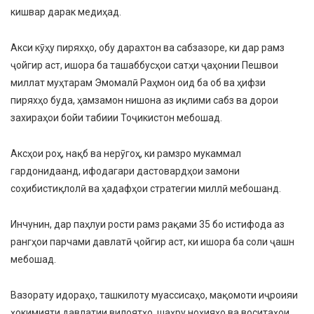
кишвар дарак медиҳад.
Акси кӯҳу пиряхҳо, обу дарахтон ва сабзазоре, ки дар рамз
ҷойгир аст, ишора ба ташаббусҳои сатҳи ҷаҳонии Пешвои
миллат муҳтарам Эмомалӣ Раҳмон оид ба об ва ҳифзи
пиряхҳо буда, ҳамзамон нишона аз иқлими сабз ва дорои
захираҳои бойи табиии Тоҷикистон мебошад.
Аксҳои роҳ, нақб ва нерӯгоҳ, ки рамзро мукаммал
гардонидаанд, ифодагари дастовардҳои замони
соҳибистиқлолӣ ва ҳадафҳои стратегии миллӣ мебошанд.
Инчунин, дар паҳлуи рости рамз рақами 35 бо истифода аз
рангҳои парчами давлатӣ ҷойгир аст, ки ишора ба соли ҷашн
мебошад.
Вазорату идораҳо, ташкилоту муассисаҳо, мақомоти иҷроияи
ҳокимияти давлатии вилоятҳо, шаҳру ноҳияҳо ва воситаҳои