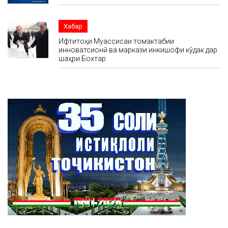
Хабар
Ифтитоҳи Муассисаи томактабии
инноватсионӣ ва маркази инкишофи кӯдак дар
шаҳри Бохтар