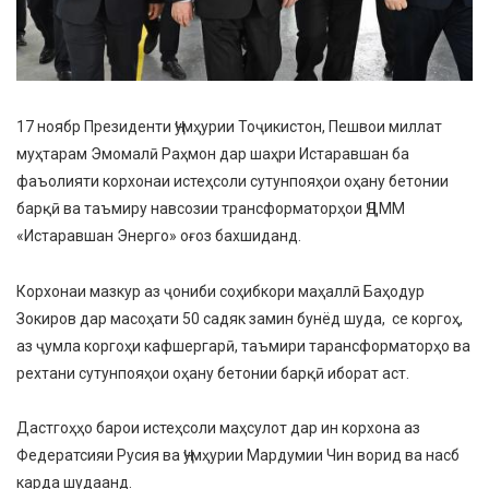
17 ноябр Президенти Ҷумҳурии Тоҷикистон, Пешвои миллат
муҳтарам Эмомалӣ Раҳмон дар шаҳри Истаравшан ба
фаъолияти корхонаи истеҳсоли сутунпояҳои оҳану бетонии
барқӣ ва таъмиру навсозии трансформаторҳои ҶДММ
«Истаравшан Энерго» оғоз бахшиданд.
Корхонаи мазкур аз ҷониби соҳибкори маҳаллӣ Баҳодур
Зокиров дар масоҳати 50 садяк замин бунёд шуда, се коргоҳ,
аз ҷумла коргоҳи кафшергарӣ, таъмири тарансформаторҳо ва
рехтани сутунпояҳои оҳану бетонии барқӣ иборат аст.
Дастгоҳҳо барои истеҳсоли маҳсулот дар ин корхона аз
Федератсияи Русия ва Ҷумҳурии Мардумии Чин ворид ва насб
карда шудаанд.