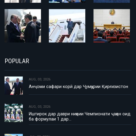
POPULAR
AUG, 03, 2026
Анҷоми сафари корӣ дар Ҷумҳурии Қирғизистон
AUG, 03, 2026
Иштирок дар даври ниҳоии Чемпионати ҷаҳон оид
ба формулаи 1 дар…