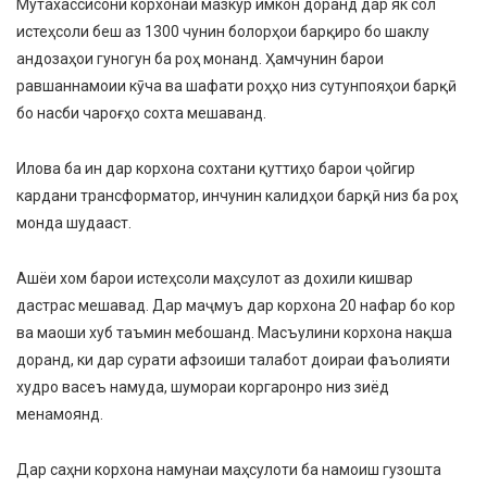
Мутахассисони корхонаи мазкур имкон доранд дар як сол
истеҳсоли беш аз 1300 чунин болорҳои барқиро бо шаклу
андозаҳои гуногун ба роҳ монанд. Ҳамчунин барои
равшаннамоии кӯча ва шафати роҳҳо низ сутунпояҳои барқӣ
бо насби чароғҳо сохта мешаванд.
Илова ба ин дар корхона сохтани қуттиҳо барои ҷойгир
кардани трансформатор, инчунин калидҳои барқӣ низ ба роҳ
монда шудааст.
Ашёи хом барои истеҳсоли маҳсулот аз дохили кишвар
дастрас мешавад. Дар маҷмуъ дар корхона 20 нафар бо кор
ва маоши хуб таъмин мебошанд. Масъулини корхона нақша
доранд, ки дар сурати афзоиши талабот доираи фаъолияти
худро васеъ намуда, шумораи коргаронро низ зиёд
менамоянд.
Дар саҳни корхона намунаи маҳсулоти ба намоиш гузошта