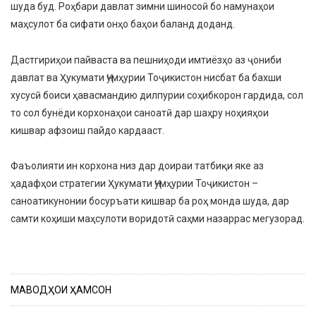
шуда буд. Роҳбари давлат зимни шиносоӣ бо намунаҳои
маҳсулот ба сифати онҳо баҳои баланд доданд.
Дастгириҳои пайваста ва пешниҳоди имтиёзҳо аз ҷониби
давлат ва Ҳукумати Ҷумҳурии Тоҷикистон нисбат ба бахши
хусусӣ боиси ҳавасмандию дилпурии соҳибкорон гардида, сол
то сол бунёди корхонаҳои саноатӣ дар шаҳру ноҳияҳои
кишвар афзоиш пайдо кардааст.
Фаъолияти ин корхона низ дар доираи татбиқи яке аз
ҳадафҳои стратегии Ҳукумати Ҷумҳурии Тоҷикистон –
саноатикунонии босуръати кишвар ба роҳ монда шуда, дар
самти коҳиши маҳсулоти воридотӣ саҳми назаррас мегузорад.
МАВОДҲОИ ҲАМСОН