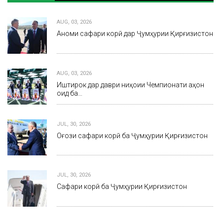
AUG, 03, 2026
Анҷоми сафари корӣ дар Ҷумҳурии Қирғизистон
AUG, 03, 2026
Иштирок дар даври ниҳоии Чемпионати ҷаҳон
оид ба…
JUL, 30, 2026
Оғози сафари корӣ ба Ҷумҳурии Қирғизистон
JUL, 30, 2026
Сафари корӣ ба Ҷумҳурии Қирғизистон