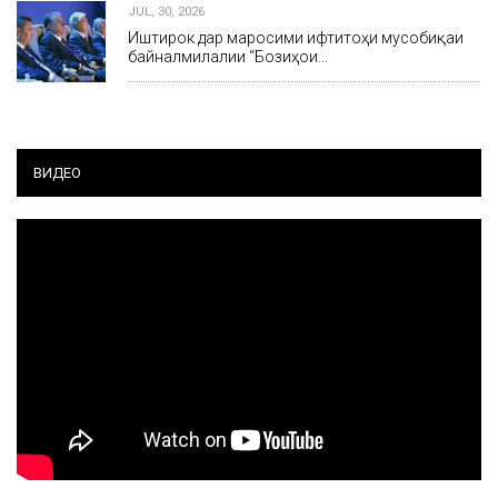
JUL, 30, 2026
Иштирок дар маросими ифтитоҳи мусобиқаи
байналмилалии “Бозиҳои…
ВИДЕО