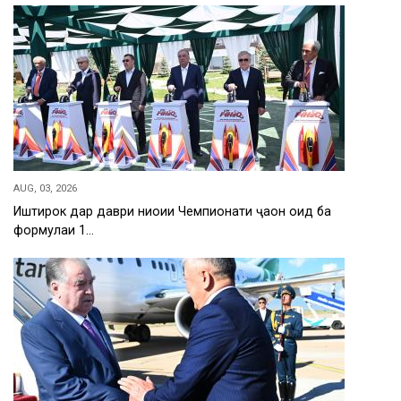
AUG, 03, 2026
Иштирок дар даври ниҳоии Чемпионати ҷаҳон оид ба
формулаи 1…