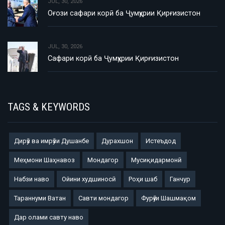
JUL, 30, 2026
Оғози сафари корӣ ба Ҷумҳурии Қирғизистон
JUL, 30, 2026
Сафари корӣ ба Ҷумҳурии Қирғизистон
TAGS & KEYWORDS
Дирӯз ва имрӯзи Душанбе
Дурахшон
Истеъдод
Меҳмони Шаҳнавоз
Мондагор
Мусиқидармонӣ
Набзи наво
Ойини худшиносӣ
Роҳи шаб
Ганчур
Тараннуми Ватан
Савти мондагор
Фурӯғи Шашмақом
Дар олами савту наво