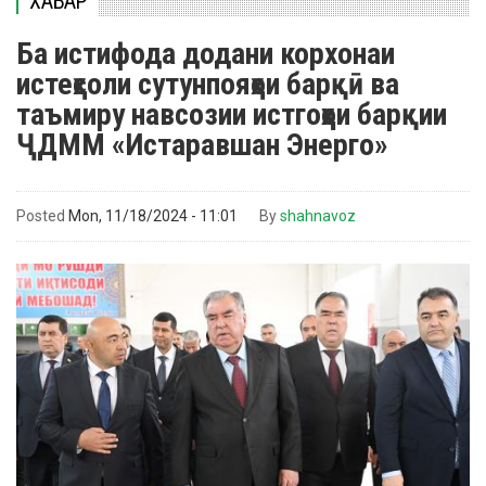
ХАБАР
Ба истифода додани корхонаи
истеҳсоли сутунпояҳои барқӣ ва
таъмиру навсозии истгоҳҳои барқии
ҶДММ «Истаравшан Энерго»
Posted
Mon, 11/18/2024 - 11:01
By
shahnavoz