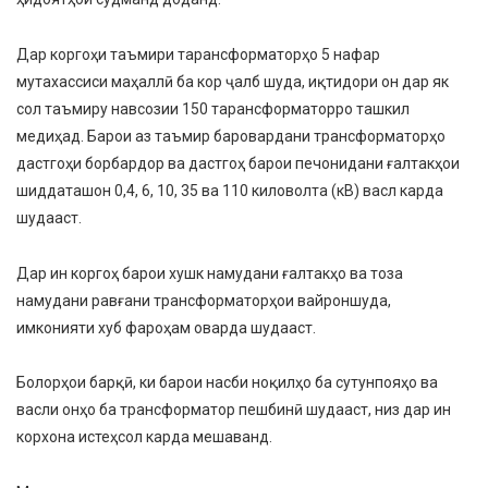
Дар коргоҳи таъмири тарансформаторҳо 5 нафар
мутахассиси маҳаллӣ ба кор ҷалб шуда, иқтидори он дар як
сол таъмиру навсозии 150 тарансформаторро ташкил
медиҳад. Барои аз таъмир баровардани трансформаторҳо
дастгоҳи борбардор ва дастгоҳ барои печонидани ғалтакҳои
шиддаташон 0,4, 6, 10, 35 ва 110 киловолта (кВ) васл карда
шудааст.
Дар ин коргоҳ барои хушк намудани ғалтакҳо ва тоза
намудани равғани трансформаторҳои вайроншуда,
имконияти хуб фароҳам оварда шудааст.
Болорҳои барқӣ, ки барои насби ноқилҳо ба сутунпояҳо ва
васли онҳо ба трансформатор пешбинӣ шудааст, низ дар ин
корхона истеҳсол карда мешаванд.