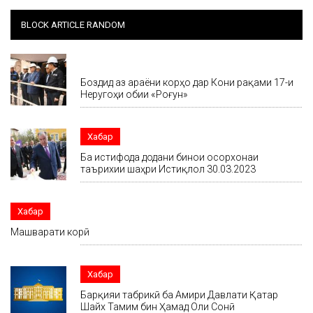
BLOCK ARTICLE RANDOM
Хабар
Боздид аз ҷараёни корҳо дар Кони рақами 17-и
Неругоҳи обии «Роғун»
Хабар
Ба истифода додани бинои осорхонаи
таърихии шаҳри Истиқлол 30.03.2023
Хабар
Машварати корӣ
Хабар
Барқияи табрикӣ ба Амири Давлати Қатар
Шайх Тамим бин Ҳамад Оли Сонӣ