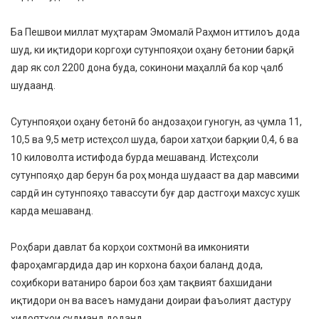
Ба Пешвои миллат муҳтарам Эмомалӣ Раҳмон иттилоъ дода
шуд, ки иқтидори коргоҳи сутунпояҳои оҳану бетонии барқӣ
дар як сол 2200 дона буда, сокинони маҳаллӣ ба кор ҷалб
шудаанд.
Сутунпояҳои оҳану бетонӣ бо андозаҳои гуногун, аз ҷумла 11,
10,5 ва 9,5 метр истеҳсол шуда, барои хатҳои барқии 0,4, 6 ва
10 киловолта истифода бурда мешаванд. Истеҳсоли
сутунпояҳо дар берун ба роҳ монда шудааст ва дар мавсими
сардӣ ин сутунпояҳо тавассути буғ дар дастгоҳи махсус хушк
карда мешаванд.
Роҳбари давлат ба корҳои сохтмонӣ ва имконияти
фароҳамгардида дар ин корхона баҳои баланд дода,
соҳибкори ватаниро барои боз ҳам тақвият бахшидани
иқтидори он ва васеъ намудани доираи фаъолият дастуру
ҳидоятҳои судманд доданд.