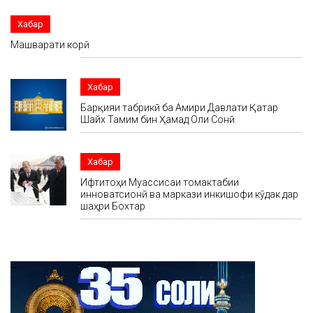
Хабар
Машварати корӣ
Хабар
Барқияи табрикӣ ба Амири Давлати Қатар
Шайх Тамим бин Ҳамад Оли Сонӣ
Хабар
Ифтитоҳи Муассисаи томактабии
инноватсионӣ ва маркази инкишофи кӯдак дар
шаҳри Бохтар