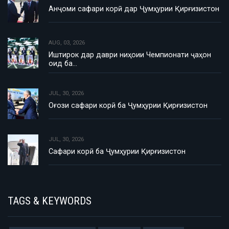
Анҷоми сафари корӣ дар Ҷумҳурии Қирғизистон
AUG, 03, 2026
Иштирок дар даври ниҳоии Чемпионати ҷаҳон
оид ба…
JUL, 30, 2026
Оғози сафари корӣ ба Ҷумҳурии Қирғизистон
JUL, 30, 2026
Сафари корӣ ба Ҷумҳурии Қирғизистон
TAGS & KEYWORDS