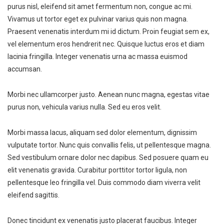
purus nisl, eleifend sit amet fermentum non, congue ac mi.
Vivamus ut tortor eget ex pulvinar varius quis non magna.
Praesent venenatis interdum mi id dictum. Proin feugiat sem ex,
vel elementum eros hendrerit nec. Quisque luctus eros et diam
lacinia fringilla. Integer venenatis urna ac massa euismod
accumsan.
Morbi nec ullamcorper justo. Aenean nunc magna, egestas vitae
purus non, vehicula varius nulla. Sed eu eros velit.
Morbi massa lacus, aliquam sed dolor elementum, dignissim
vulputate tortor. Nunc quis convallis felis, ut pellentesque magna.
Sed vestibulum ornare dolor nec dapibus. Sed posuere quam eu
elit venenatis gravida. Curabitur porttitor tortor ligula, non
pellentesque leo fringilla vel. Duis commodo diam viverra velit
eleifend sagittis.
Donec tincidunt ex venenatis justo placerat faucibus. Integer