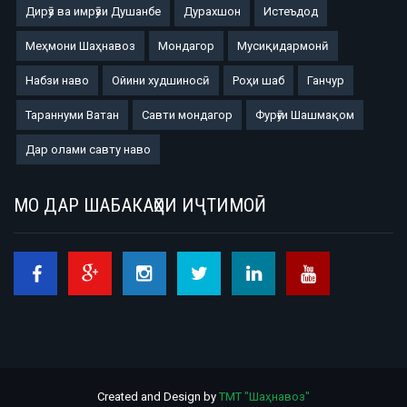
Дирӯз ва имрӯзи Душанбе
Дурахшон
Истеъдод
Меҳмони Шаҳнавоз
Мондагор
Мусиқидармонӣ
Набзи наво
Ойини худшиносӣ
Роҳи шаб
Ганчур
Тараннуми Ватан
Савти мондагор
Фурӯғи Шашмақом
Дар олами савту наво
МО ДАР ШАБАКАҲОИ ИҶТИМОӢ
Created and Design by
ТМТ "Шаҳнавоз"