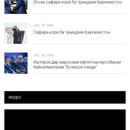
Оғози сафари корӣ ба Ҷумҳурии Қирғизистон
JUL, 30, 2026
Сафари корӣ ба Ҷумҳурии Қирғизистон
JUL, 30, 2026
Иштирок дар маросими ифтитоҳи мусобиқаи
байналмилалии “Бозиҳои оянда”
ВИДЕО