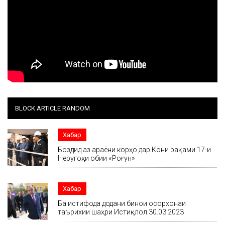
BLOCK ARTICLE RANDOM
Хабар
Боздид аз ҷараёни корҳо дар Кони рақами 17-и
Неругоҳи обии «Роғун»
Хабар
Ба истифода додани бинои осорхонаи
таърихии шаҳри Истиқлол 30.03.2023