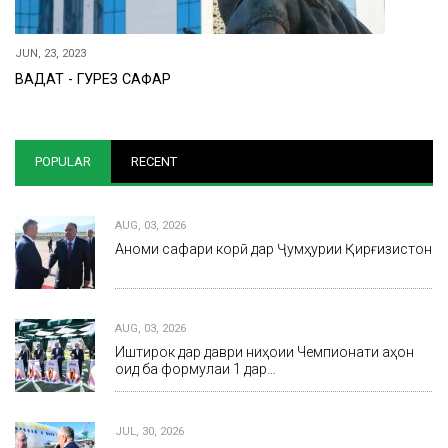
JUN, 23, 2023
ВАҲДАТ - ГУРЕЗ САФАР
POPULAR
RECENT
AUG, 03, 2026
Анҷоми сафари корӣ дар Ҷумҳурии Қирғизистон
AUG, 03, 2026
Иштирок дар даври ниҳоии Чемпионати ҷаҳон
оид ба формулаи 1 дар…
JUL, 30, 2026