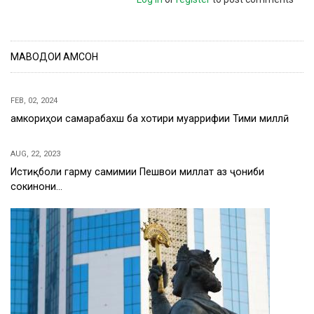
МАВОДҲОИ ҲАМСОН
FEB, 02, 2024
Ҳамкориҳои самарабахш ба хотири муаррифии Тими миллӣ
AUG, 22, 2023
Истиқболи гарму самимии Пешвои миллат аз ҷониби
сокинони…