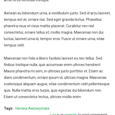
amet eros vehicula tristique.
Aenean eu bibendum urna, a vestibulum justo. Sed id arcu laoreet,
tempus est at, ornare nisi. Sed eget gravida lectus. Phasellus
pharetra risus et risus mattis placerat. Curabitur nec nisl
consectetur, ornare tellus et, mollis magna. Maecenas non dui
luctus, laoreet urna id, tempor eros. Fusce ut ornare urna, vitae
tempus velit.
Maecenas non felis a libero facilisis laoreet eu nec tellus. Sed
finibus tristique nulla, quis accumsan enim ultrices hendrerit.
Mauris pharetra mi sem, in ultricies justo porttitor et. Etiam ac
diam condimentum, ornare ipsum id, ultrices magna. Maecenas
scelerisque aliquam augue, vitae condimentum velit pellentesque
quis. Nulla mattis eros turpis, quis egestas dui bibendum non.
Etiam ut consectetur lectus, ultrices mollis enim.
Tags
Нигина Амонкулова
Log in
or
register
to post comments