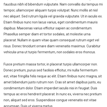
faucibus nibh id bibendum vulputate. Nam convallis dui tempus mi
tempor, ullamcorper aliquam turpis volutpat. Nunc mollis at nisl
nec aliquet. Sed rutrum ligula vel gravida vulputate. Ut in iaculis ex.
Etiam finibus nunc non lacus varius, eget condimentum mauris
dapibus. Maecenas varius efficitur sapien ac condimentum.
Phasellus semper diam et tortor sodales, at molestie urna
placerat. Nullam in quam vitae quam consequat rutrum eget vel
risus. Donec tincidunt ornare diam venenatis maximus. Curabitur
vehicula urna ut turpis fermentum, non sodales eros rhoncus.
Fusce pretium massa tortor, in placerat turpis ullamcorper non.
Donec pretium, purus sed facilisis efficitur, mi nulla fermentum
est, vitae fringilla felis neque ac elit. Etiam finibus nunc magna, sit
amet bibendum justo rutrum non. Cras sit amet dapibus justo, eu
condimentum dolor. Etiam imperdiet iaculis nisi in feugiat. Duis
tempus ac eros hendrerit placerat. In nunc ex, viverra nec pretium
non, aliquet sed eros. Suspendisse congue venenatis est vitae
accumsan. Duis ut viverra metus.