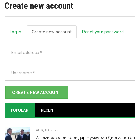
Create new account
Log in
Create new account
(active
Reset your password
Primary
tab)
tabs
Email
address
Username
CREATE NEW ACCOUNT
POPULAR
RECENT
AUG, 03, 2026
Анҷоми сафари корӣ дар Ҷумҳурии Қирғизистон