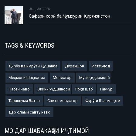
JUL, 30, 2026
Сафари корӣ ба Ҷумҳурии Қирғизистон
TAGS & KEYWORDS
Дирӯз ва имрӯзи Душанбе
Дурахшон
Истеъдод
Меҳмони Шаҳнавоз
Мондагор
Мусиқидармонӣ
Набзи наво
Ойини худшиносӣ
Роҳи шаб
Ганчур
Тараннуми Ватан
Савти мондагор
Фурӯғи Шашмақом
Дар олами савту наво
МО ДАР ШАБАКАҲОИ ИҶТИМОӢ