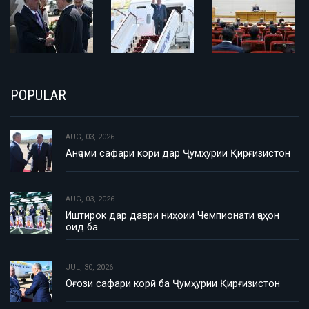
POPULAR
AUG, 03, 2026
Анҷоми сафари корӣ дар Ҷумҳурии Қирғизистон
AUG, 03, 2026
Иштирок дар даври ниҳоии Чемпионати ҷаҳон
оид ба…
JUL, 30, 2026
Оғози сафари корӣ ба Ҷумҳурии Қирғизистон