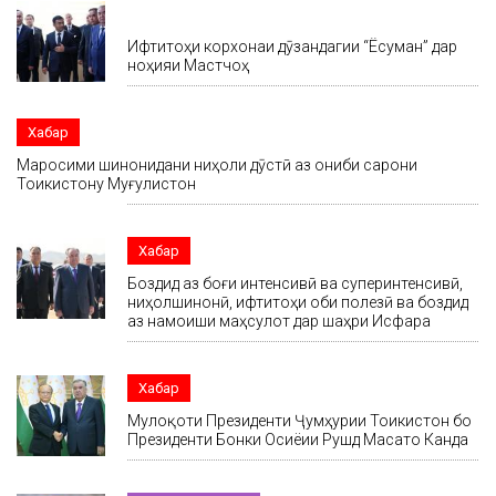
Хабар
Ифтитоҳи корхонаи дӯзандагии “Ёсуман” дар
ноҳияи Мастчоҳ
Хабар
Маросими шинонидани ниҳоли дӯстӣ аз ҷониби сарони
Тоҷикистону Муғулистон
Хабар
Боздид аз боғи интенсивӣ ва суперинтенсивӣ,
ниҳолшинонӣ, ифтитоҳи оби полезӣ ва боздид
аз намоиши маҳсулот дар шаҳри Исфара
Хабар
Мулоқоти Президенти Ҷумҳурии Тоҷикистон бо
Президенти Бонки Осиёии Рушд Масато Канда