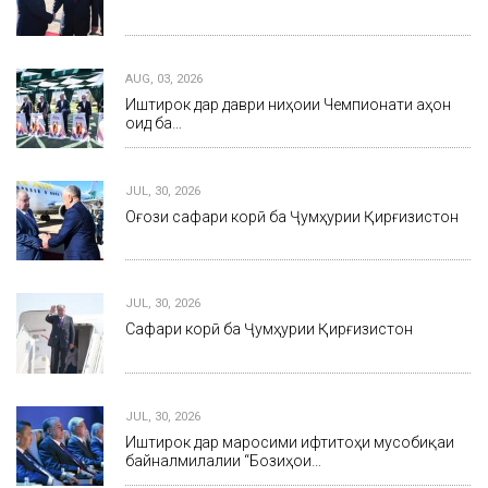
AUG, 03, 2026
Иштирок дар даври ниҳоии Чемпионати ҷаҳон
оид ба…
JUL, 30, 2026
Оғози сафари корӣ ба Ҷумҳурии Қирғизистон
JUL, 30, 2026
Сафари корӣ ба Ҷумҳурии Қирғизистон
JUL, 30, 2026
Иштирок дар маросими ифтитоҳи мусобиқаи
байналмилалии “Бозиҳои…