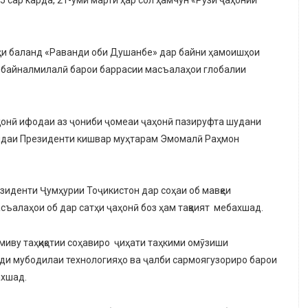
тҳи баланд «Раванди оби Душанбе» дар байни ҳамоишҳои
и байналмилалӣ барои баррасии масъалаҳои глобалии
ҳонӣ ифодаи аз ҷониби ҷомеаи ҷаҳонӣ пазируфта шудани
андаи Президенти кишвар муҳтарам Эмомалӣ Раҳмон
иденти Ҷумҳурии Тоҷикистон дар соҳаи об мавқеи
съалаҳои об дар сатҳи ҷаҳонӣ боз ҳам тақвият мебахшад.
лмиву таҳқиқотии соҳавиро ҷиҳати таҳкими омӯзиши
ди мубодилаи технологияҳо ва ҷалби сармоягузориро барои
ахшад.