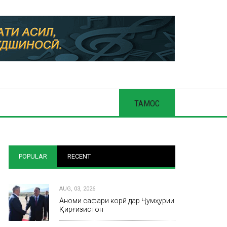
ТАМОС
POPULAR
RECENT
AUG, 03, 2026
Анҷоми сафари корӣ дар Ҷумҳурии
Қирғизистон