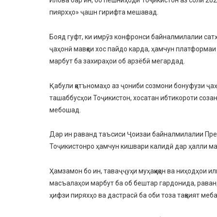
пиярхҳо» ҷашн гирифта мешавад.
Бояд гуфт, ки имрӯз конфронси байналмилалии са
ҷаҳонӣ мавқеи хос пайдо карда, ҳамчун платформа
марбут ба захираҳои об арзёбӣ мегардад.
Қабули қатъномаҳо аз ҷониби созмони бонуфузи ҷа
ташаббусҳои Тоҷикистон, хосатан ибтикороти соз
мебошад.
Дар ин раванд таъсиси Ҷоизаи байналмилалии През
Тоҷикистонро ҳамчун кишвари калидӣ дар ҳалли ма
Ҳамзамон бо ин, таваҷҷуҳи муҳаққиқон ва ниҳодҳои и
масъалаҳои марбут ба об бештар гардонида, раван
ҳифзи пиряхҳо ва дастрасӣ ба оби тоза тақвият меб