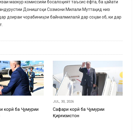
заи мазкур комиссияи босалоҳият таъсис ёфта, ба ҳайати
тандурустии Донишгоҳи Созмони Милали Муттаҳид низ
ар доираи чорабиниҳои байналмилалӣ дар соҳаи об, ки дар
т.
JUL, 30, 2026
и корӣ ба Ҷумҳурии
Сафари корӣ ба Ҷумҳурии
н
Қирғизистон