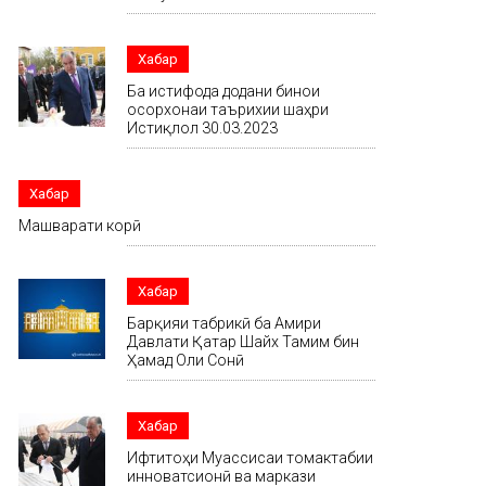
Хабар
Ба истифода додани бинои
осорхонаи таърихии шаҳри
Истиқлол 30.03.2023
Хабар
Машварати корӣ
Хабар
Барқияи табрикӣ ба Амири
Давлати Қатар Шайх Тамим бин
Ҳамад Оли Сонӣ
Хабар
Ифтитоҳи Муассисаи томактабии
инноватсионӣ ва маркази