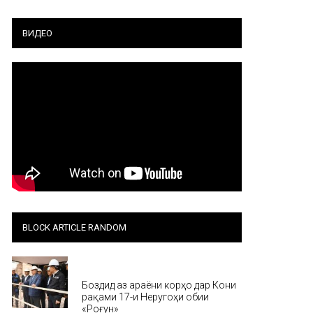
ВИДЕО
BLOCK ARTICLE RANDOM
Хабар
Боздид аз ҷараёни корҳо дар Кони
рақами 17-и Неругоҳи обии
«Роғун»