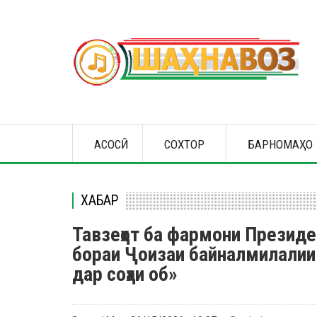
Skip
to
main
content
Main
АСОСӢ
СОХТОР
БАРНОМАҲО
navigation
ХАБАР
Тавзеҳот ба фармони Президе
бораи Ҷоизаи байналмилалии
дар соҳаи об»