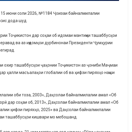
 15 июни соли 2026, №1184 Ҷоизаи байналмилалии
сис дода шуд.
ии Тоҷикистон дар соҳаи об идомаи мантиқии ташаббусҳои
меравад ва аз иқдомҳои дурбинонаи Президенти Ҷумҳурии
егирад.
лаи охир ташаббусҳои ҷаҳонии Тоҷикистон аз ҷониби Маҷмаи
ар ҳалли масъалаҳои глобалии об ва ҳифзи пиряхҳо нақши
лалии оби тоза, 2003», Даҳсолаи байналмилалии амал «Об
орӣ дар соҳаи об, 2013», Даҳсолаи байналмилалии амал «Об
лалии ҳифзи пиряхҳо, 2025» ва Даҳсолаи байналмилалии
лаи ташаббусҳои кишвари мо мебошанд.
5 сар карда, 21-уми марти ҳар сол ҳамчун «Рӯзи ҷаҳонии