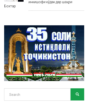
инкишофи кӯдак дар шаҳри
Бохтар
Search
SEARCH
Search