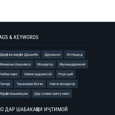
AGS & KEYWORDS
Дирӯз ва имрӯзи Душанбе
Дурахшон
Истеъдод
Меҳмони Шаҳнавоз
Мондагор
Мусиқидармонӣ
Набзи наво
Ойини худшиносӣ
Роҳи шаб
Ганчур
Тараннуми Ватан
Савти мондагор
Фурӯғи Шашмақом
Дар олами савту наво
О ДАР ШАБАКАҲОИ ИҶТИМОӢ