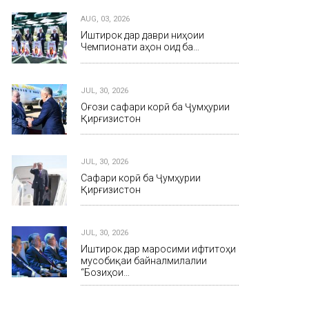
AUG, 03, 2026
Иштирок дар даври ниҳоии
Чемпионати ҷаҳон оид ба…
JUL, 30, 2026
Оғози сафари корӣ ба Ҷумҳурии
Қирғизистон
JUL, 30, 2026
Сафари корӣ ба Ҷумҳурии
Қирғизистон
JUL, 30, 2026
Иштирок дар маросими ифтитоҳи
мусобиқаи байналмилалии
“Бозиҳои…