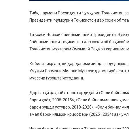
Тибқи Фармони Президенти Ҷумҳурии Тоҷикистон аз
Президенти Ҷумҳурии Тоҷикистон дар соҳаи об таъ
Таъсиси Ҷоизаи байналмилалии Президенти Ҷумҳур
байналмилалии Тоҷикистон дар соҳаи об ба ҳисоб 
Тоҷикистон муҳтарам Эмомалӣ Раҳмон сарчашма м
Қобили зикр аст, ки дар давоми зиёда аз ду даҳсо
Умумии Созмони Милали Муттаҳид дастгирӣ ёфта, д
муассир гузошта истодаанд.
Дар сатҳи ҷаҳонӣ эълон гардидани «Соли байналми
барои ҳаёт, 2005-2015», «Соли байналмилалии ҳамк
барои рушди устувор, 2018-2028», «Соли байналми
амал барои илмҳои криосферӣ (2025–2034) аз ҷум
Илова бар ин, бо пешниҳоди Тоҷикистон аз соли 202