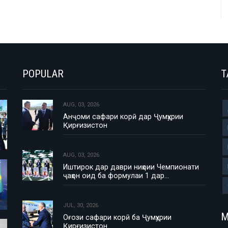
POPULAR
T
AUG, 03, 2026
Анҷоми сафари корӣ дар Ҷумҳурии
Қирғизистон
AUG, 03, 2026
Иштирок дар даври ниҳоии Чемпионати
ҷаҳон оид ба формулаи 1 дар…
JUL, 30, 2026
М
Оғози сафари корӣ ба Ҷумҳурии
Қирғизистон