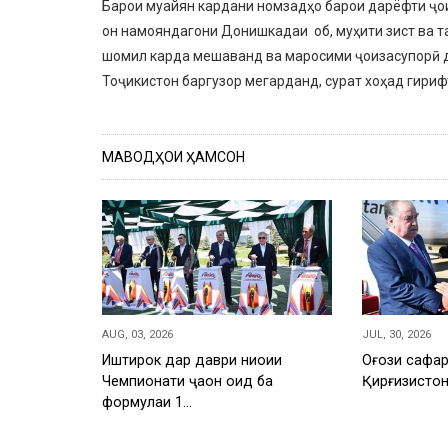
Барои муайян кардани номзадҳо барои дарёфти ҷои
он намояндагони Донишкадаи об, муҳити зист ва 
шомил карда мешаванд ва маросими ҷоизасупорӣ д
Тоҷикистон баргузор мегарданд, сурат хоҳад гириф
МАВОДҲОИ ҲАМСОН
AUG, 03, 2026
JUL, 30, 2026
Иштирок дар даври ниҳоии
Оғози сафар
Чемпионати ҷаҳон оид ба
Қирғизисто
формулаи 1…