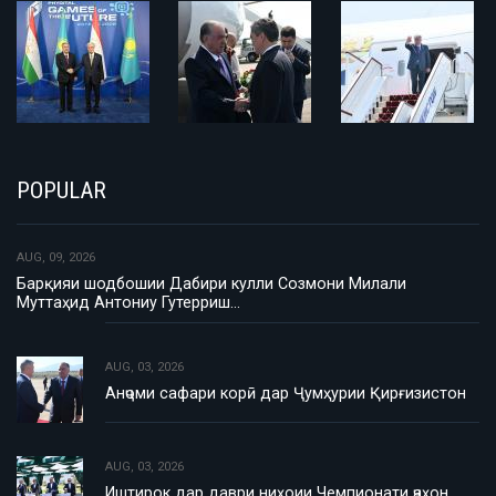
POPULAR
AUG, 09, 2026
Барқияи шодбошии Дабири кулли Созмони Милали
Муттаҳид Антониу Гутерриш…
AUG, 03, 2026
Анҷоми сафари корӣ дар Ҷумҳурии Қирғизистон
AUG, 03, 2026
Иштирок дар даври ниҳоии Чемпионати ҷаҳон