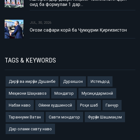
оид ба формулаи 1 дар…
JUL, 30, 2026
Оғози сафари корӣ ба Ҷумҳурии Қирғизистон
TAGS & KEYWORDS
Дирӯз ва имрӯзи Душанбе
Дурахшон
Истеъдод
Меҳмони Шаҳнавоз
Мондагор
Мусиқидармонӣ
Набзи наво
Ойини худшиносӣ
Роҳи шаб
Ганчур
Тараннуми Ватан
Савти мондагор
Фурӯғи Шашмақом
Дар олами савту наво