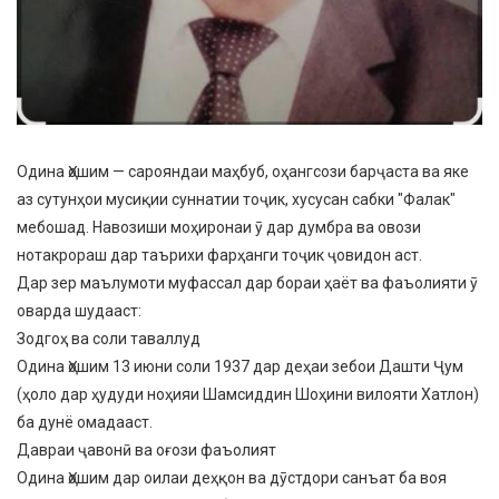
Одина Ҳошим — сарояндаи маҳбуб, оҳангсози барҷаста ва яке
аз сутунҳои мусиқии суннатии тоҷик, хусусан сабки "Фалак"
мебошад. Навозиши моҳиронаи ӯ дар думбра ва овози
нотакрораш дар таърихи фарҳанги тоҷик ҷовидон аст.
​Дар зер маълумоти муфассал дар бораи ҳаёт ва фаъолияти ӯ
оварда шудааст:
​Зодгоҳ ва соли таваллуд
​Одина Ҳошим 13 июни соли 1937 дар деҳаи зебои Дашти Ҷум
(ҳоло дар ҳудуди ноҳияи Шамсиддин Шоҳини вилояти Хатлон)
ба дунё омадааст.
​Давраи ҷавонӣ ва оғози фаъолият
​Одина Ҳошим дар оилаи деҳқон ва дӯстдори санъат ба воя