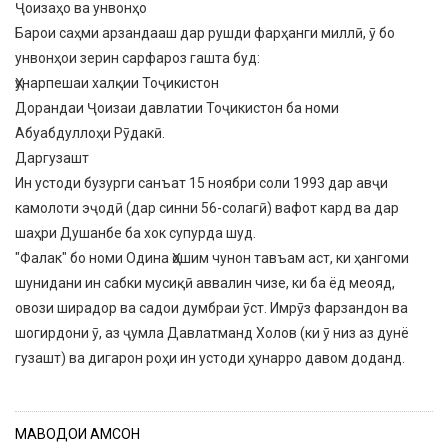
​Ҷоизаҳо ва унвонҳо
​Барои саҳми арзандааш дар рушди фарҳанги миллӣ, ӯ бо
унвонҳои зерин сарфароз гашта буд:
​Ҳунарпешаи халқии Тоҷикистон
​Дорандаи Ҷоизаи давлатии Тоҷикистон ба номи
Абуабдуллоҳи Рӯдакӣ.
​Даргузашт
​Ин устоди бузурги санъат 15 ноябри соли 1993 дар авҷи
камолоти эҷодӣ (дар синни 56-солагӣ) вафот кард ва дар
шаҳри Душанбе ба хок супурда шуд.
​"Фалак" бо номи Одина Ҳошим чунон тавъам аст, ки ҳангоми
шунидани ин сабки мусиқӣ аввалин чизе, ки ба ёд меояд,
овози ширадор ва садои думбраи ӯст. Имрӯз фарзандон ва
шогирдони ӯ, аз ҷумла Давлатманд Холов (ки ӯ низ аз дунё
гузашт) ва дигарон роҳи ин устоди ҳунарро давом доданд.
МАВОДҲОИ ҲАМСОН