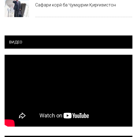
Сафари корӣ ба Ҷумҳурии Қирғизистон
ВИДЕО