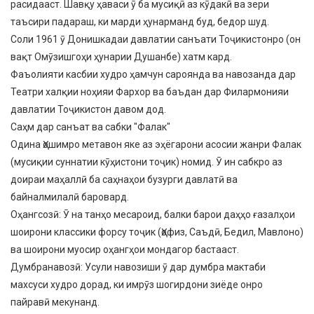
расидааст. Шавқу ҳаваси ӯ ба мусиқӣ аз кӯдакӣ ва зери
таъсири падараш, ки марди ҳунарманд буд, бедор шуд.
​Соли 1961 ӯ Донишкадаи давлатии санъати Тоҷикистонро (он
вақт Омӯзишгоҳи ҳунарии Душанбе) хатм кард.
​Фаъолияти касбии худро ҳамчун сароянда ва навозанда дар
Театри халқии ноҳияи Фархор ва баъдан дар Филармонияи
давлатии Тоҷикистон давом дод.
​Саҳм дар санъат ва сабки "Фалак"
​Одина Ҳошимро метавон яке аз эҳёгарони асосии жанри Фалак
(мусиқии суннатии кӯҳистони тоҷик) номид. Ӯ ин сабкро аз
доираи маҳаллӣ ба саҳнаҳои бузурги давлатӣ ва
байналмилалӣ баровард.
​Оҳангсозӣ: Ӯ на танҳо месароид, балки барои даҳҳо ғазалҳои
шоирони классики форсу тоҷик (Ҳофиз, Саъдӣ, Бедил, Мавлоно)
ва шоирони муосир оҳангҳои мондагор бастааст.
​Думбранавозӣ: Усули навозиши ӯ дар думбра мактаби
махсуси худро дорад, ки имрӯз шогирдони зиёде онро
пайравӣ мекунанд.