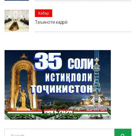
Хабар
Таъиноти кадрӣ
Search