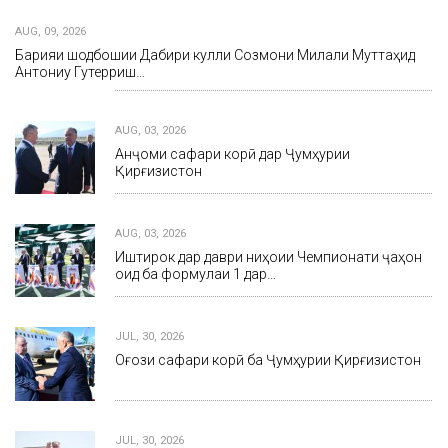
AUG, 09, 2026
Барқияи шодбошии Дабири кулли Созмони Милали Муттаҳид
Антониу Гутерриш…
AUG, 03, 2026
Анҷоми сафари корӣ дар Ҷумҳурии
Қирғизистон
AUG, 03, 2026
Иштирок дар даври ниҳоии Чемпионати ҷаҳон
оид ба формулаи 1 дар…
JUL, 30, 2026
Оғози сафари корӣ ба Ҷумҳурии Қирғизистон
JUL, 30, 2026