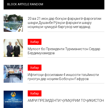
BLOCK ARTICLE RANDOM
20 ва 21 июн дар боғҳои фарҳангӣ-фароғатии
шаҳри Душанбе Рӯзҳои фарҳанги шаҳру
ноҳияҳои ҷумҳурӣ баргузор мегарданд.
Хабар
Мулоқот бо Президенти Туркманистон Сердар
Бердимухамедов
Хабар
Ифтитоҳи фосилавии 4 иншооти таъйиноти
гуногун дар ноҳияи Бобоҷон Ғафуров
Хабар
АМРИ ПРЕЗИДЕНТИ ҶУМҲУРИИ ТОҶИКИСТОН