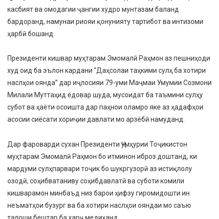
касбият ва омодагии ҷангии худро мунтазам баланд
бардоранд, намунаи риояи қонунияту тартибот ва интизоми
ҳарбӣ бошанд.
Президенти кишвар муҳтарам Эмомалӣ Раҳмон аз пешниҳоди
худ оид ба эълон кардани “Даҳсолаи таҳкими сулҳ ба хотири
наслҳои оянда” дар иҷлосияи 79-уми Маҷмаи Умумии Созмони
Милали Муттаҳид ёдовар шуда, мусоидат ба таъмини сулҳу
субот ва ҳаёти осоишта дар паҳнои оламро яке аз ҳадафҳои
асосии сиёсати хориҷии давлати мо арзёбӣ намуданд.
Дар фароварди сухан Президенти Ҷумҳурии Тоҷикистон
муҳтарам Эмомалӣ Раҳмон бо итминон иброз доштанд, ки
мардуми сулҳпарвари тоҷик бо шукргузорӣ аз истиқлолу
озодӣ, соҳибватаниву соҳибдавлатӣ ва суботи комили
кишварамон минбаъд низ барои ҳифзу гиромидошти ин
неъматҳои бузург ва ба хотири наслҳои ояндаи мо саъю
талоши бештар ба харҷ медиҳанд.