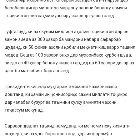
“боиси ифтихори мо аст, ки барои расидан ба ин пирӯзӣ дар
баробари дигар миллатҳо мардону занони бонангу номуси
Тоҷикистон низ саҳми муассиру сазовор гузоштаанд.
Гуфта шуд, ки аз якуним миллион аҳолии Тоҷикистон дар он
замон зиёда аз 300 ҳазор ба майдони набард сафарбар
шуданд, ки 50 фоизи аҳолии қобили меҳнати кишварро ташкил
медод. Беш аз 100 ҳазори онҳо дар муҳорибаҳо қурбон шуда,
зиёда аз 40 ҳазор беному нишон гардид ва 60 ҳазори дигар аз
ҷанг бо маъюбият баргаштанд.
Президенти кишвар муҳтарам Эмомалӣ Раҳмон изҳор
доштанд, ки ҳамаи ин ҷоннисориҳо саҳми миллати тоҷикро
дар ғалабаи бузург ва таъмини сулҳу амнияти ҷаҳонӣ
таҷассум мекунад.
Сарвари давлат таъкид намуданд, ки мо номи неку хизмати
онҳоеро, ки аз ҷанг барнагаштанд, ҳаргиз фаромӯш