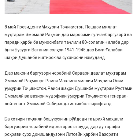
8 май Президенти Ҷумҳурии Тоҷикистон, Пешвои миллат
муҳтарам Эмомалӣ Раҳмон дар маросими гулчанбаргузорӣ ва
паради ҳарбӣ ба муносибати таҷлили 80-солагии Ғалаба дар
Ҷанги Бузурги Ватании солҳои 1941-1945 дар Боғи Ғалабаи
шаҳри Душанбе иштирок ва суханронӣ намуданд.
Дар макони баргузори чорабинӣ Сарвари давлат муҳтарам
Эмомалӣ Раҳмонро Раиси Маҷлиси миллии Маҷлиси Олии
Ҷумҳурии Тоҷикистон, Раиси шаҳри Душанбе муҳтарам Рустами
Эмомалӣ ва вазири мудофиаи Ҷумҳурии Тоҷикистон генерал-
лейтенант Эмомалӣ Собирзода истиқбол гирифтанд.
Ба хотири таҷлили бошукуҳи ин рӯйдоди таърихӣ маҳалли
баргузории чорабинӣ идона ороста шуда, дар ду тарафи
роҳрави сурх донишандӯзони Литсейи ҳарбии Вазорати