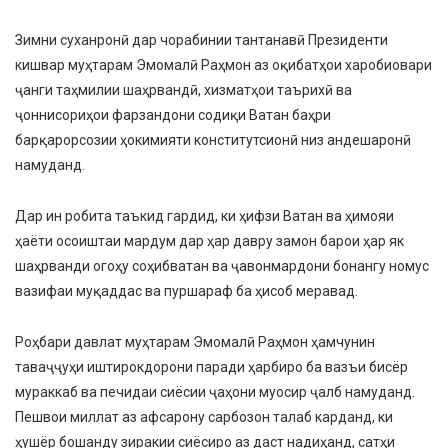
Зимни суханронӣ дар чорабинии тантанавӣ Президенти
кишвар муҳтарам Эмомалӣ Раҳмон аз оқибатҳои харобиовари
ҷанги таҳмилии шаҳрвандӣ, хизматҳои таърихӣ ва
ҷоннисориҳои фарзандони содиқи Ватан баҳри
барқарорсозии ҳокимияти конститутсионӣ низ андешаронӣ
намуданд.
Дар ин робита таъкид гардид, ки ҳифзи Ватан ва ҳимояи
ҳаёти осоиштаи мардум дар ҳар давру замон барои ҳар як
шаҳрванди огоҳу соҳибватан ва ҷавонмардони бонангу номус
вазифаи муқаддас ва пуршараф ба ҳисоб меравад.
Роҳбари давлат муҳтарам Эмомалӣ Раҳмон ҳамчунин
таваҷҷуҳи иштирокдорони паради ҳарбиро ба вазъи бисёр
мураккаб ва печидаи сиёсии ҷаҳони муосир ҷалб намуданд.
Пешвои миллат аз афсарону сарбозон талаб карданд, ки
ҳушёр бошанду зиракии сиёсиро аз даст надиҳанд, сатҳи