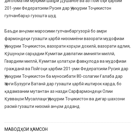
дипломатии муқими шаҳри Душанбе ва аз Пойгоҳи ҳарбии
201-уми Федератсияи Русия дар Ҷумҳурии Тоҷикистон
гулчанбарҳо гузошта шуд.
Баъди анҷоми маросими гулчанбаргузорӣ бо амри
фармондеҳи гузашти ҳарбӣ низомиёни вазорати мудофиаи
Ҷумҳурии Тоҷикистон, вазорати корҳои дохилӣ, вазорати адлия,
Қӯшунҳои сарҳадии Кумитаи давлатии амнияти миллӣ,
Гвардияи миллӣ, Кумитаи ҳолатҳои фавқулода ва мудофиаи
гражданӣ ва Пойгоҳи ҳарбии 201-уми Федератсияи Русия дар
Ҷумҳурии Тоҷикистон ба муносибати 80-солагии Ғалаба дар
Ҷанги Бузурги Ватанӣ дар гузашти ҳарбӣ иштирок карда, бо
қадамзании мутантан аз назди Сарфармондеҳи Олии
Қувваҳои Мусаллаҳи Ҷумҳурии Тоҷикистон ва дигар шахсони
расмӣ гузашти низомӣ анҷом доданд.
МАВОДҲОИ ҲАМСОН