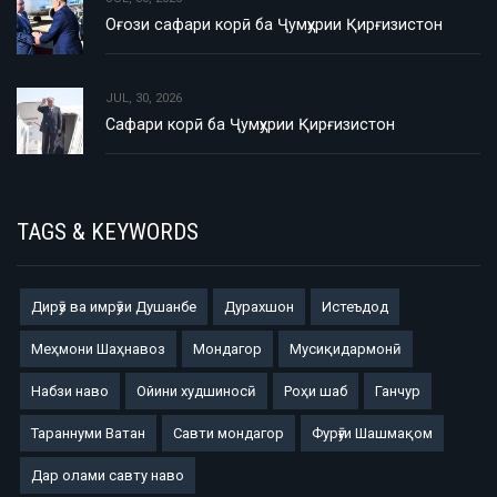
Оғози сафари корӣ ба Ҷумҳурии Қирғизистон
JUL, 30, 2026
Сафари корӣ ба Ҷумҳурии Қирғизистон
TAGS & KEYWORDS
Дирӯз ва имрӯзи Душанбе
Дурахшон
Истеъдод
Меҳмони Шаҳнавоз
Мондагор
Мусиқидармонӣ
Набзи наво
Ойини худшиносӣ
Роҳи шаб
Ганчур
Тараннуми Ватан
Савти мондагор
Фурӯғи Шашмақом
Дар олами савту наво