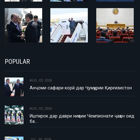
POPULAR
AUG, 03, 2026
Анҷоми сафари корӣ дар Ҷумҳурии Қирғизистон
AUG, 03, 2026
Иштирок дар даври ниҳоии Чемпионати ҷаҳон оид
ба…
JUL, 30, 2026