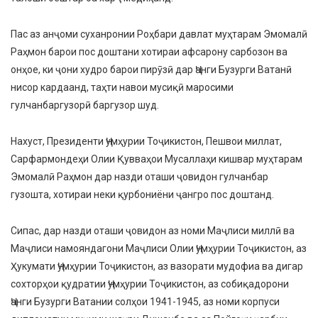
Пас аз анҷоми суханронии Роҳбари давлат муҳтарам Эмомалӣ
Раҳмон барои пос доштани хотираи афсарону сарбозон ва
онҳое, ки ҷони худро барои пирӯзӣ дар Ҷанги Бузурги Ватанӣ
нисор кардаанд, таҳти навои мусиқӣ маросими
гулчанбаргузорӣ баргузор шуд.
Нахуст, Президенти Ҷумҳурии Тоҷикистон, Пешвои миллат,
Сарфармондеҳи Олии Қувваҳои Мусаллаҳи кишвар муҳтарам
Эмомалӣ Раҳмон дар назди оташи ҷовидон гулчанбар
гузошта, хотираи неки қурбониёни ҷангро пос доштанд.
Сипас, дар назди оташи ҷовидон аз номи Маҷлиси миллӣ ва
Маҷлиси намояндагони Маҷлиси Олии Ҷумҳурии Тоҷикистон, аз
Ҳукумати Ҷумҳурии Тоҷикистон, аз вазорати мудофиа ва дигар
сохторҳои қудратии Ҷумҳурии Тоҷикистон, аз собиқадорони
Ҷанги Бузурги Ватании солҳои 1941-1945, аз номи корпуси