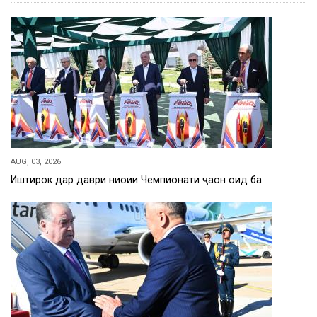
AUG, 03, 2026
Иштирок дар даври ниҳоии Чемпионати ҷаҳон оид ба…