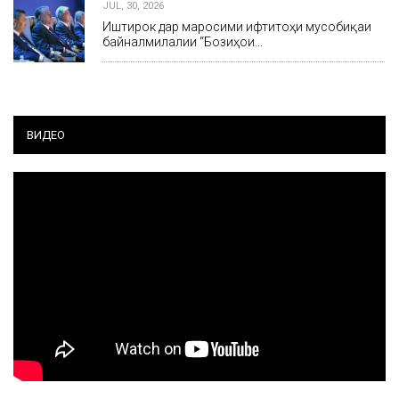
JUL, 30, 2026
Иштирок дар маросими ифтитоҳи мусобиқаи
байналмилалии “Бозиҳои…
ВИДЕО