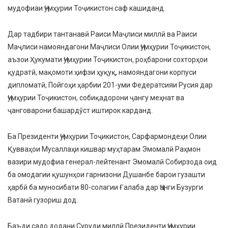
мудофиаи Ҷумҳурии Тоҷикистон саф кашиданд.
Дар тадбири тантанавӣ Раиси Маҷлиси миллӣ ва Раиси
Маҷлиси намояндагони Маҷлиси Олии Ҷумҳурии Тоҷикистон,
аъзои Ҳукумати Ҷумҳурии Тоҷикистон, роҳбарони сохторҳои
қудратӣ, мақомоти ҳифзи ҳуқуқ, намояндагони корпуси
дипломатӣ, Пойгоҳи ҳарбии 201-уми Федератсияи Русия дар
Ҷумҳурии Тоҷикистон, собиқадорони ҷангу меҳнат ва
ҷанговарони башардӯст иштирок карданд.
Ба Президенти Ҷумҳурии Тоҷикистон, Сарфармондеҳи Олии
Қувваҳои Мусаллаҳи кишвар муҳтарам Эмомалӣ Раҳмон
вазири мудофиа генерал-лейтенант Эмомалӣ Собирзода оид
ба омодагии қушунҳои гарнизони Душанбе барои гузашти
ҳарбӣ ба муносибати 80-солагии Ғалаба дар Ҷанги Бузурги
Ватанӣ гузориш дод.
Баъди садо додани Суруди миллӣ Президенти Ҷумҳурии