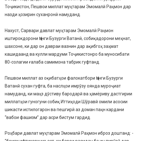
Тоҷикистон, Пешвои миллат муҳтарам Эмомалӣ Раҳмон дар
назди ҳозирин суханронӣ намуданд.
Нахуст, Сарвари давлат муҳтарам Эмомалӣ Раҳмон
иштирокдорони Ҷанги Бузурги Ватанӣ, собиқадорони меҳнат,
шахсоне, ки дар он давраи вазнин дар ақибгоҳ заҳмат
кашидаанд ва кулли мардуми Тоҷикистонро ба муносибати
80-солагии ғалаба самимона табрик гуфтанд.
Пешвои миллат аз оқибатҳои фалокатбори Ҷанги Бузурги
Ватанӣ сухан гуфта, ба наслҳои имрӯзу оянда муроҷиат
намуданд, ки маҳз дӯстиву бародарӣ ва ҳамёриву дастгирии
миллатҳои гуногуни собиқ Иттиҳоди Шӯравӣ омили асосии
шикасти истилогарон ва пешгирӣ аз доман паҳн кардани
“вабои фашизм” дар асри бистум гардид.
Роҳбари давлат муҳтарам Эмомалӣ Раҳмон иброз доштанд: -