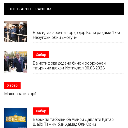
BLOCK ARTICLE RANDOM
Хабар
Боздид аз ҷараёни корҳо дар Кони рақами 17-и
Неругоҳи обии «Роғун»
Хабар
Ба истифода додани бинои осорхонаи
таърихии шаҳри Истиқлол 30.03.2023
Хабар
Машварати корӣ
Хабар
Барқияи табрикӣ ба Амири Давлати Қатар
Шайх Тамим бин Ҳамад Оли Сонӣ