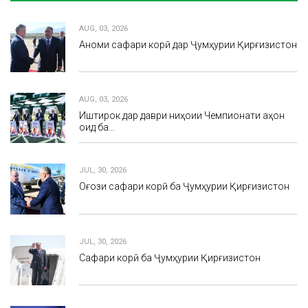
AUG, 03, 2026
Анҷоми сафари корӣ дар Ҷумҳурии Қирғизистон
AUG, 03, 2026
Иштирок дар даври ниҳоии Чемпионати ҷаҳон
оид ба…
JUL, 30, 2026
Оғози сафари корӣ ба Ҷумҳурии Қирғизистон
JUL, 30, 2026
Сафари корӣ ба Ҷумҳурии Қирғизистон