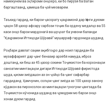
намекунем ва эҳтироми онҳоеро, ки бо пирӯзӣ ба Ватан
баргаштаанд, ҳамеша ба ҷой меоварем.
Таъкид гардид, ки барои ҷасорату қаҳрамонӣ дар Ҷанги дуюми
ҷаҳон 58 ҳазор афсару сарбози тоҷик ба ордену медалҳо ва 55
каси онҳо барои мардонагӣ ва шуҷоат ба унвони баланди
“Қаҳрамони Иттиҳоди Шӯравӣ” мушарраф гардонида шуданд.
Роҳбари давлат саҳми ақибгоҳро дар ноил гардидан ба
музаффарият дар ҷанг беназир арзёбӣ намуда, иброз
доштанд, ки беш аз 45 ҳазор сокини Тоҷикистон ба корхонаҳои
саноатии минтақаҳои дигари Иттиҳоди Шӯравӣ фиристода
шуда, қисми зиёдашон аз он ҷойҳо ба ҷанг сафарбар
гардиданд. Ҳамчунин, солҳои ҷанг зиёда аз 100 ҳазор занону
кӯдакон ва пиронсолон аз минтақаҳои гуногуни ҷангзада ба
Тоҷикистон кӯчонида шуданд ва ҷумҳурии мо барои онҳо
хонаи дуюм гардид.