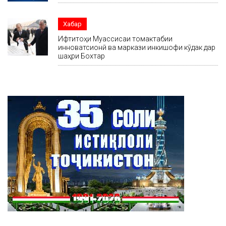
Хабар
Ифтитоҳи Муассисаи томактабии
инноватсионӣ ва маркази инкишофи кӯдак дар
шаҳри Бохтар