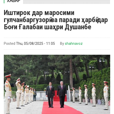
ХАБАР
Иштирок дар маросими
гулчанбаргузорӣ ва паради ҳарбӣ дар
Боғи Ғалабаи шаҳри Душанбе
Posted
Thu, 05/08/2025 - 11:05
By
shahnavoz