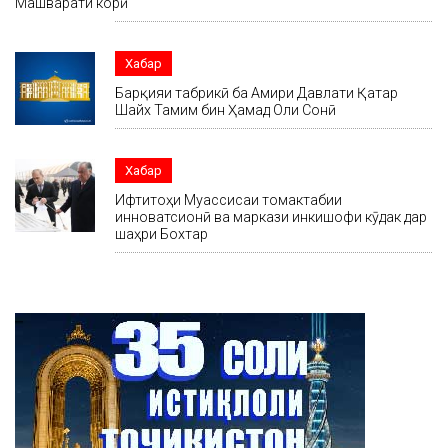
Машварати корӣ
Хабар
Барқияи табрикӣ ба Амири Давлати Қатар
Шайх Тамим бин Ҳамад Оли Сонӣ
Хабар
Ифтитоҳи Муассисаи томактабии
инноватсионӣ ва маркази инкишофи кӯдак дар
шаҳри Бохтар