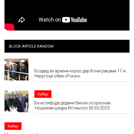
BLOCK ARTICLE RANDOM
Хабар
Боздид аз ҷараёни корҳо дар Кони рақами 17-и
Неругоҳи обии «Роғун»
Хабар
Ба истифода додани бинои осорхонаи
таърихии шаҳри Истиқлол 30.03.2023
Хабар