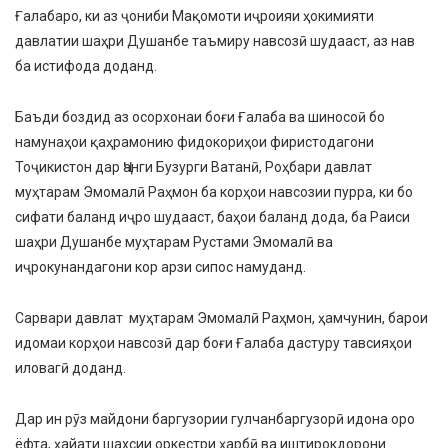
Ғалабаро, ки аз ҷониби Мақомоти иҷроияи ҳокимияти
давлатии шаҳри Душанбе таъмиру навсозӣ шудааст, аз нав
ба истифода доданд.
Баъди боздид аз осорхонаи боғи Ғалаба ва шиносоӣ бо
намунаҳои қаҳрамонию фидокориҳои фиристодагони
Тоҷикистон дар Ҷанги Бузурги Ватанӣ, Роҳбари давлат
муҳтарам Эмомалӣ Раҳмон ба корҳои навсозии пурра, ки бо
сифати баланд иҷро шудааст, баҳои баланд дода, ба Раиси
шаҳри Душанбе муҳтарам Рустами Эмомалӣ ва
иҷрокунандагони кор арзи сипос намуданд.
Сарвари давлат муҳтарам Эмомалӣ Раҳмон, ҳамчунин, барои
идомаи корҳои навсозӣ дар боғи Ғалаба дастуру тавсияҳои
иловагӣ доданд.
Дар ин рӯз майдони баргузории гулчанбаргузорӣ идона оро
ёфта, ҳайати шахсии оркестри ҳарбӣ ва иштирокдорони