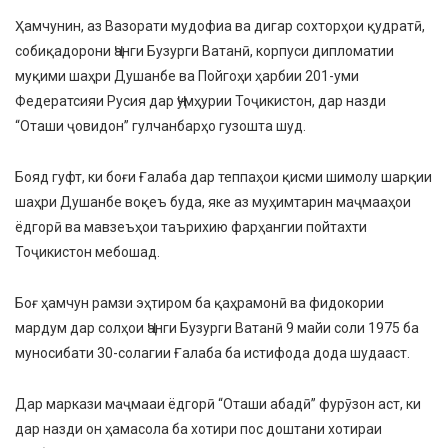
Ҳамчунин, аз Вазорати мудофиа ва дигар сохторҳои қудратӣ,
собиқадорони Ҷанги Бузурги Ватанӣ, корпуси дипломатии
муқими шаҳри Душанбе ва Пойгоҳи ҳарбии 201-уми
Федератсияи Русия дар Ҷумҳурии Тоҷикистон, дар назди
“Оташи ҷовидон” гулчанбарҳо гузошта шуд.
Бояд гуфт, ки боғи Ғалаба дар теппаҳои қисми шимолу шарқии
шаҳри Душанбе воқеъ буда, яке аз муҳимтарин маҷмааҳои
ёдгорӣ ва мавзеъҳои таърихию фарҳангии пойтахти
Тоҷикистон мебошад.
Боғ ҳамчун рамзи эҳтиром ба қаҳрамонӣ ва фидокории
мардум дар солҳои Ҷанги Бузурги Ватанӣ 9 майи соли 1975 ба
муносибати 30-солагии Ғалаба ба истифода дода шудааст.
Дар маркази маҷмааи ёдгорӣ “Оташи абадӣ” фурӯзон аст, ки
дар назди он ҳамасола ба хотири пос доштани хотираи