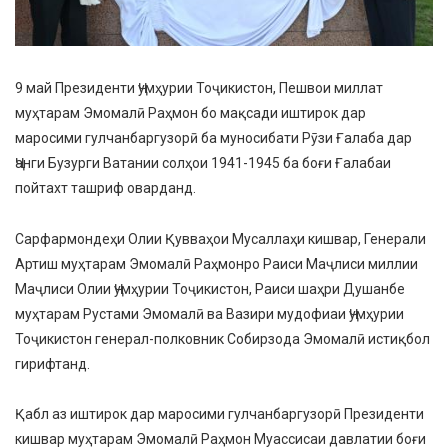
9 май Президенти Ҷумҳурии Тоҷикистон, Пешвои миллат
муҳтарам Эмомалӣ Раҳмон бо мақсади иштирок дар
маросими гулчанбаргузорӣ ба муносибати Рӯзи Ғалаба дар
Ҷанги Бузурги Ватании солҳои 1941-1945 ба боғи Ғалабаи
пойтахт ташриф оварданд.
Сарфармондеҳи Олии Қувваҳои Мусаллаҳи кишвар, Генерали
Артиш муҳтарам Эмомалӣ Раҳмонро Раиси Маҷлиси миллии
Маҷлиси Олии Ҷумҳурии Тоҷикистон, Раиси шаҳри Душанбе
муҳтарам Рустами Эмомалӣ ва Вазири мудофиаи Ҷумҳурии
Тоҷикистон генерал-полковник Собирзода Эмомалӣ истиқбол
гирифтанд.
Қабл аз иштирок дар маросими гулчанбаргузорӣ Президенти
кишвар муҳтарам Эмомалӣ Раҳмон Муассисаи давлатии боғи