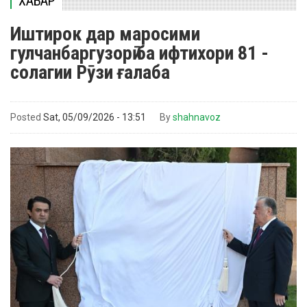
ХАБАР
Иштирок дар маросими
гулчанбаргузорӣ ба ифтихори 81 -
солагии Рӯзи ғалаба
Posted
Sat, 05/09/2026 - 13:51
By
shahnavoz