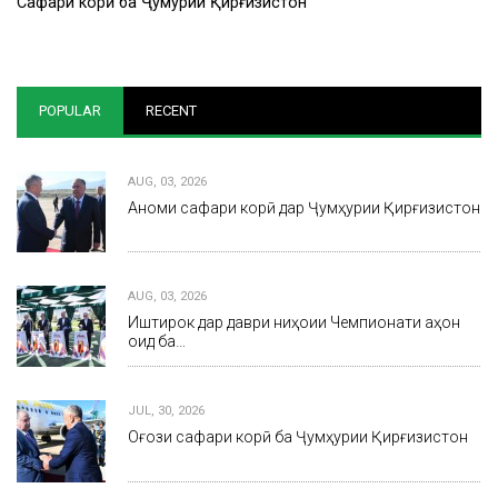
Сафари корӣ ба Ҷумҳурии Қирғизистон
POPULAR
RECENT
AUG, 03, 2026
Анҷоми сафари корӣ дар Ҷумҳурии Қирғизистон
AUG, 03, 2026
Иштирок дар даври ниҳоии Чемпионати ҷаҳон
оид ба…
JUL, 30, 2026
Оғози сафари корӣ ба Ҷумҳурии Қирғизистон