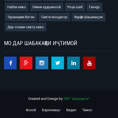
Набзи наво
Ойини худшиносӣ
Роҳи шаб
Ганчур
Тараннуми Ватан
Савти мондагор
Фурӯғи Шашмақом
Дар олами савту наво
МО ДАР ШАБАКАҲОИ ИҶТИМОӢ
Created and Design by
ТМТ "Шаҳнавоз"
Асосӣ
Барномаҳо
Видео
Тамос
Footer