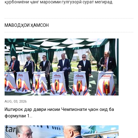
қурбониёни ҷанг маросими гулгузорӣ сурат мегирад.
МАВОДҲОИ ҲАМСОН
AUG, 03, 2026
Иштирок дар даври ниҳоии Чемпионати ҷаҳон оид ба
формулаи 1…