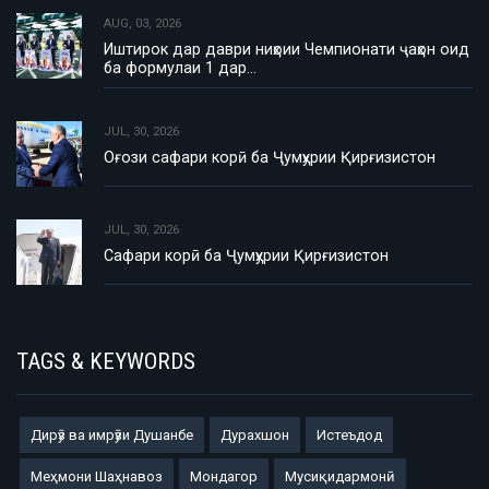
AUG, 03, 2026
Иштирок дар даври ниҳоии Чемпионати ҷаҳон оид
ба формулаи 1 дар…
JUL, 30, 2026
Оғози сафари корӣ ба Ҷумҳурии Қирғизистон
JUL, 30, 2026
Сафари корӣ ба Ҷумҳурии Қирғизистон
TAGS & KEYWORDS
Дирӯз ва имрӯзи Душанбе
Дурахшон
Истеъдод
Меҳмони Шаҳнавоз
Мондагор
Мусиқидармонӣ