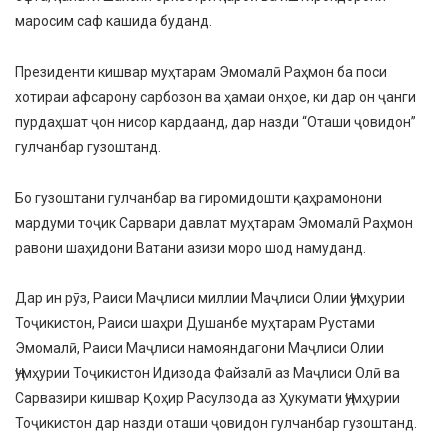
маросим саф кашида буданд.
Президенти кишвар муҳтарам Эмомалӣ Раҳмон ба поси
хотираи афсарону сарбозон ва ҳамаи онҳое, ки дар он ҷанги
пурдаҳшат ҷон нисор кардаанд, дар назди “Оташи ҷовидон”
гулчанбар гузоштанд.
Бо гузоштани гулчанбар ва гиромидошти қаҳрамонони
мардуми тоҷик Сарвари давлат муҳтарам Эмомалӣ Раҳмон
равони шаҳидони Ватани азизи моро шод намуданд.
Дар ин рӯз, Раиси Маҷлиси миллии Маҷлиси Олии Ҷумҳурии
Тоҷикистон, Раиси шаҳри Душанбе муҳтарам Рустами
Эмомалӣ, Раиси Маҷлиси намояндагони Маҷлиси Олии
Ҷумҳурии Тоҷикистон Идизода Файзалӣ аз Маҷлиси Олӣ ва
Сарвазири кишвар Қоҳир Расулзода аз Ҳукумати Ҷумҳурии
Тоҷикистон дар назди оташи ҷовидон гулчанбар гузоштанд.