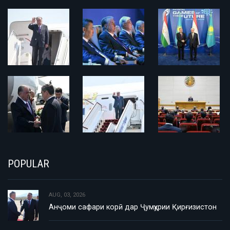
POPULAR
AUG, 03, 2026
Анҷоми сафари корӣ дар Ҷумҳурии Қирғизистон