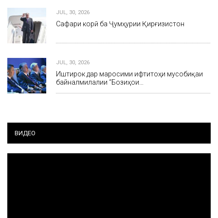
JUL, 30, 2026
Сафари корӣ ба Ҷумҳурии Қирғизистон
JUL, 30, 2026
Иштирок дар маросими ифтитоҳи мусобиқаи
байналмилалии “Бозиҳои…
ВИДЕО