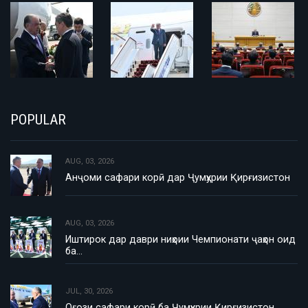
POPULAR
AUG, 03, 2026
Анҷоми сафари корӣ дар Ҷумҳурии Қирғизистон
AUG, 03, 2026
Иштирок дар даври ниҳоии Чемпионати ҷаҳон оид
ба…
JUL, 30, 2026
Оғози сафари корӣ ба Ҷумҳурии Қирғизистон