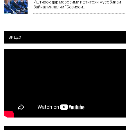
Иштирок дар маросими ифтитоҳи мусобиқаи
байналмилалии “Бозиҳои…
ВИДЕО