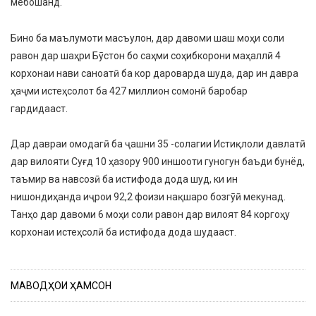
мебошанд.
Бино ба маълумоти масъулон, дар давоми шаш моҳи соли
равон дар шаҳри Бӯстон бо саҳми соҳибкорони маҳаллӣ 4
корхонаи нави саноатӣ ба кор дароварда шуда, дар ин давра
ҳаҷми истеҳсолот ба 427 миллион сомонӣ баробар
гардидааст.
Дар давраи омодагӣ ба ҷашни 35 -солагии Истиқлоли давлатӣ
дар вилояти Суғд 10 ҳазору 900 иншооти гуногун баъди бунёд,
таъмир ва навсозӣ ба истифода дода шуд, ки ин
нишондиҳанда иҷрои 92,2 фоизи нақшаро бозгӯӣ мекунад.
Танҳо дар давоми 6 моҳи соли равон дар вилоят 84 коргоҳу
корхонаи истеҳсолӣ ба истифода дода шудааст.
МАВОДҲОИ ҲАМСОН