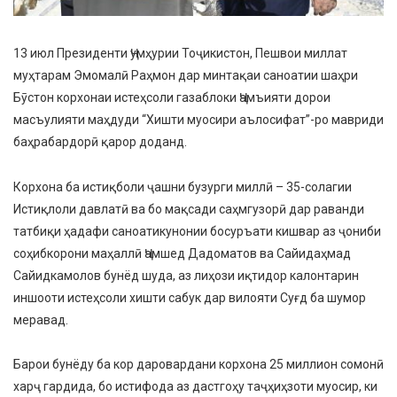
13 июл Президенти Ҷумҳурии Тоҷикистон, Пешвои миллат
муҳтарам Эмомалӣ Раҳмон дар минтақаи саноатии шаҳри
Бӯстон корхонаи истеҳсоли газаблоки Ҷамъияти дорои
масъулияти маҳдуди “Хишти муосири аълосифат”-ро мавриди
баҳрабардорӣ қарор доданд.
Корхона ба истиқболи ҷашни бузурги миллӣ – 35-солагии
Истиқлоли давлатӣ ва бо мақсади саҳмгузорӣ дар раванди
татбиқи ҳадафи саноатикунонии босуръати кишвар аз ҷониби
соҳибкорони маҳаллӣ Ҷамшед Дадоматов ва Сайидаҳмад
Сайидкамолов бунёд шуда, аз лиҳози иқтидор калонтарин
иншооти истеҳсоли хишти сабук дар вилояти Суғд ба шумор
меравад.
Барои бунёду ба кор даровардани корхона 25 миллион сомонӣ
харҷ гардида, бо истифода аз дастгоҳу таҷҳиҳзоти муосир, ки