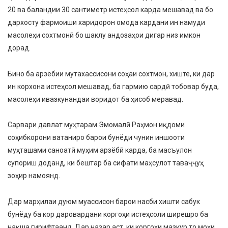
20 ва баландии 30 сантиметр истеҳсол карда мешавад ва бо
дархосту фармоиши харидорон омода кардани ин намуди
масолеҳи сохтмонӣ бо шаклу андозаҳои дигар низ имкон
дорад.
Бино ба арзёбии мутахассисони соҳаи сохтмон, хиште, ки дар
ин корхона истеҳсол мешавад, ба гармию сардӣ тобовар буда,
масолеҳи ивазкунандаи воридот ба ҳисоб меравад.
Сарвари давлат муҳтарам Эмомалӣ Раҳмон иқдоми
соҳибкорони ватаниро барои бунёди чунин иншооти
муҳташами саноатӣ муҳим арзёбӣ карда, ба масъулон
супориш доданд, ки бештар ба сифати маҳсулот таваҷҷуҳ
зоҳир намоянд.
Дар марҳилаи дуюм муассисон барои насби хишти сабук
бунёду ба кор даровардани коргоҳи истеҳсоли ширешро ба
нақша гирифтаанд. Дар назар аст, ки коргоҳи мазкур то моҳи