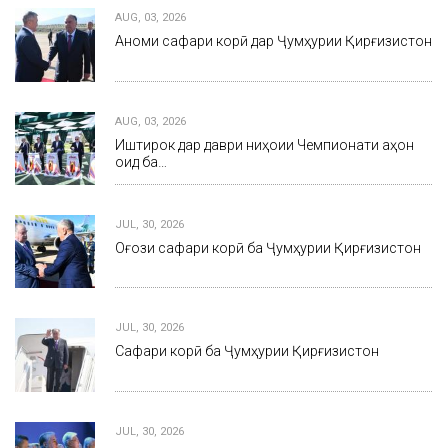
AUG, 03, 2026
Анҷоми сафари корӣ дар Ҷумҳурии Қирғизистон
AUG, 03, 2026
Иштирок дар даври ниҳоии Чемпионати ҷаҳон
оид ба…
JUL, 30, 2026
Оғози сафари корӣ ба Ҷумҳурии Қирғизистон
JUL, 30, 2026
Сафари корӣ ба Ҷумҳурии Қирғизистон
JUL, 30, 2026