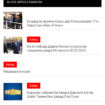
BLOCK ARTICLE RANDOM
Хабар
Боздид аз ҷараёни корҳо дар Кони рақами 17-и
Неругоҳи обии «Роғун»
Хабар
Ба истифода додани бинои осорхонаи
таърихии шаҳри Истиқлол 30.03.2023
Хабар
Машварати корӣ
Хабар
Барқияи табрикӣ ба Амири Давлати Қатар
Шайх Тамим бин Ҳамад Оли Сонӣ