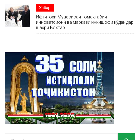
Хабар
Ифтитоҳи Муассисаи томактабии
инноватсионӣ ва маркази инкишофи кӯдак дар
шаҳри Бохтар
Search