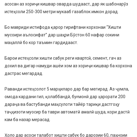
асосан аз хориҷи кишвар оварда шудааст, дар як шабонарӯз
истеҳсоли 250-300 метри мукааб газаблок имкон дорад.
Бо мавриди истифода қарор гирифтани корхонаи “Хишти
мусоири аълосифат” дар шаҳри Бӯстон 60 нафар сокини
маҳаллӣ бо кор таъмин гардидааст.
Барои истеҳсоли хишти сабук реги квартсӣ, семент, гач аз
дохил ва дигар намуди ашёи хом аз хориҷи кишвар ба корхона
дастрас мегардад.
Раванди истеҳсолот 5 марҳиларо дар бар мегирад. Аз ҷумла,
омода кардани гил, қолаббандӣ, буғмонӣ дар ҳарорати 200
дараҷа ва бастубанди маҳсулоти тайёр тариқи дастгоҳу
таҷҳизоти муосир ба таври автоматӣ амалӣ шуда, кори дастӣ
кам ба назар мерасад.
Ҳоло дар асоси талабот хишти сабук бо дарозии 60, паҳноии