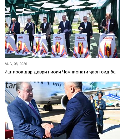
AUG, 03, 2026
Иштирок дар даври ниҳоии Чемпионати ҷаҳон оид ба…