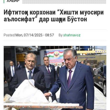
ХАБАР
Ифтитоҳи корхонаи “Хишти муосири
аълосифат” дар шаҳри Бӯстон
Posted
Mon, 07/14/2025 - 08:57
By
shahnavoz