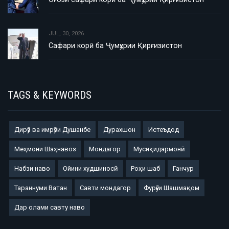
JUL, 30, 2026
Сафари корӣ ба Ҷумҳурии Қирғизистон
TAGS & KEYWORDS
Дирӯз ва имрӯзи Душанбе
Дурахшон
Истеъдод
Меҳмони Шаҳнавоз
Мондагор
Мусиқидармонӣ
Набзи наво
Ойини худшиносӣ
Роҳи шаб
Ганчур
Тараннуми Ватан
Савти мондагор
Фурӯғи Шашмақом
Дар олами савту наво