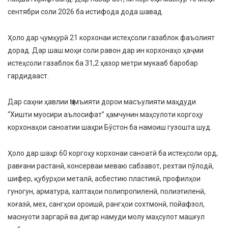
сентябри соли 2026 ба истифода дода шавад.
Ҳоло дар ҷумҳурӣ 21 корхонаи истеҳсоли газаблок фаъолият
дорад. Дар шаш моҳи соли равон дар ин корхонаҳо ҳаҷми
истеҳсоли газаблок ба 31,2 ҳазор метри мукааб баробар
гардидааст.
Дар саҳни ҳавлии Ҷамъияти дорои масъулияти маҳдуди
“Хишти муосири аълосифат” ҳамчунин маҳсулоти коргоҳу
корхонаҳои саноатии шаҳри Бӯстон ба намоиш гузошта шуд.
Ҳоло дар шаҳр 60 коргоҳу корхонаи саноатӣ ба истеҳсоли орд,
равғани растанӣ, консерваи меваю сабзавот, рехтаи пӯлодӣ,
шифер, қубурҳои металӣ, асбестию пластикӣ, профилҳои
гуногун, арматура, халтаҳои полипропиленӣ, полиэтиленӣ,
коғазӣ, мех, сангҳои ороишӣ, рангҳои сохтмонӣ, пойафзол,
маснуоти заргарӣ ва дигар намуди молу маҳсулот машғул