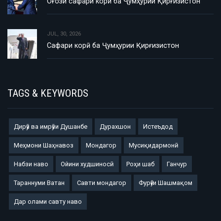
Оғози сафари корӣ ба Ҷумҳурии Қирғизистон
JUL, 30, 2026
Сафари корӣ ба Ҷумҳурии Қирғизистон
TAGS & KEYWORDS
Дирӯз ва имрӯзи Душанбе
Дурахшон
Истеъдод
Меҳмони Шаҳнавоз
Мондагор
Мусиқидармонӣ
Набзи наво
Ойини худшиносӣ
Роҳи шаб
Ганчур
Тараннуми Ватан
Савти мондагор
Фурӯғи Шашмақом
Дар олами савту наво