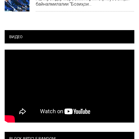
байналмилалии “Бозиҳои…
ВИДЕО
BLOCK ARTICLE RANDOM