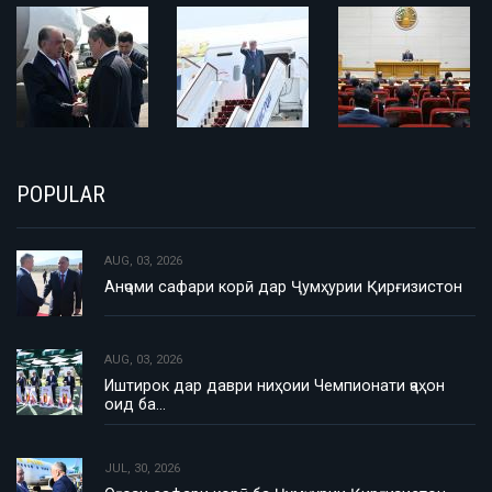
POPULAR
AUG, 03, 2026
Анҷоми сафари корӣ дар Ҷумҳурии Қирғизистон
AUG, 03, 2026
Иштирок дар даври ниҳоии Чемпионати ҷаҳон
оид ба…
JUL, 30, 2026