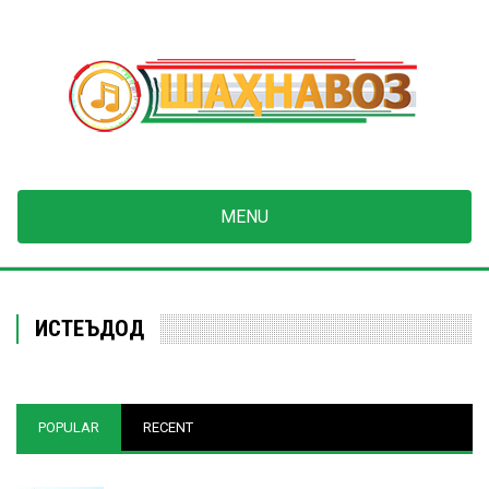
Skip
to
main
content
MENU
ИСТЕЪДОД
POPULAR
RECENT