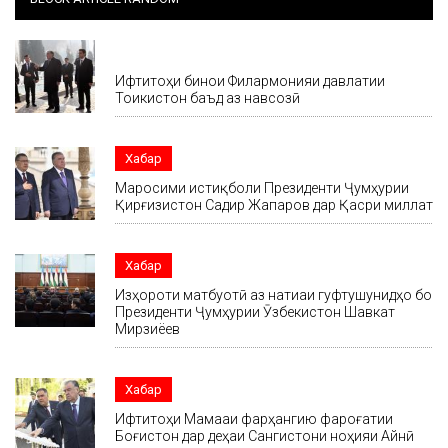
Хабар
Ифтитоҳи бинои Филармонияи давлатии
Тоҷикистон баъд аз навсозӣ
Хабар
Маросими истиқболи Президенти Ҷумҳурии
Қирғизистон Садир Жапаров дар Қасри миллат
Хабар
Изҳороти матбуотӣ аз натиҷаи гуфтушунидҳо бо
Президенти Ҷумҳурии Ӯзбекистон Шавкат
Мирзиёев
Хабар
Ифтитоҳи Маҷмааи фарҳангию фароғатии
Боғистон дар деҳаи Сангистони ноҳияи Айнӣ