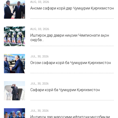
AUG, 03, 2026
Анҷоми сафари корӣ дар Ҷумҳурии Қирғизистон
AUG, 03, 2026
Иштирок дар даври ниҳоии Чемпионати ҷаҳон
оид ба…
JUL, 30, 2026
Оғози сафари корӣ ба Ҷумҳурии Қирғизистон
JUL, 30, 2026
Сафари корӣ ба Ҷумҳурии Қирғизистон
JUL, 30, 2026
Иштирок дар маросими ифтитоҳи мусобиқаи