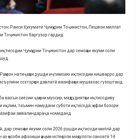
истон, Раиси Ҳукумати Ҷумҳурии Тоҷикистон, Пешвои миллат
и Тоҷикистон баргузор гардид.
иқтисодии Ҷумҳурии Тоҷикистон дар семоҳаи якуми соли
 шуд.
 Раҳмон натиҷаҳои рушди иҷтимоию иқтисодии кишварро дар
масъулини сохторҳои давлатӣ вазифаҳои мушаххас гузоштанд.
а вазъи сиёсии ҷаҳони муосир, маҳдудиятҳои иқтисодиву
ии иқлим, таъмин намудани суботи иқтисодӣ, ҳифзи бозори
 вазифаи аввалиндараҷа номиданд.
ӣ, дар семоҳаи якуми соли 2026 рушди иқтисоди миллӣ дар
 аз ҳисоби афзоиши ҳаҷми истеҳсоли маҳсулоти саноатӣ 14