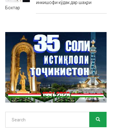
инкишофи кӯдак дар шаҳри
Бохтар
Search
SEARCH
Search