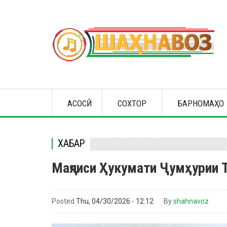
Skip
to
main
content
Main
АСОСӢ
СОХТОР
БАРНОМАҲО
navigation
ХАБАР
Маҷлиси Ҳукумати Ҷумҳурии Т
Posted
Thu, 04/30/2026 - 12:12
By
shahnavoz