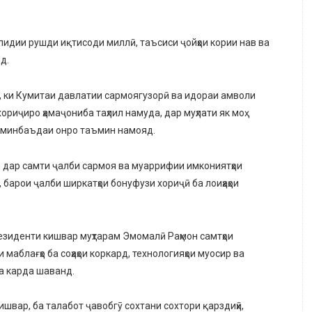
лидии рушди иқтисоди миллӣ, таъсиси ҷойҳои кории нав ва
д.
, ки Кумитаи давлатии сармоягузорӣ ва идораи амволи
риҷиро ҳамаҷониба таҳлил намуда, дар муҳлати як моҳ
и минбаъдаи онро таъмин намояд.
о дар самти ҷалби сармоя ва муаррифии имкониятҳои
барои ҷалби ширкатҳои бонуфузи хориҷӣ ба лоиҳаҳои
езиденти кишвар муҳтарам Эмомалӣ Раҳмон самтҳои
аблағҳо ба соҳаҳои коркард, технологияҳои муосир ва
а карда шаванд.
вар, ба талабот ҷавобгӯ сохтани сохтори қарздиҳӣ,