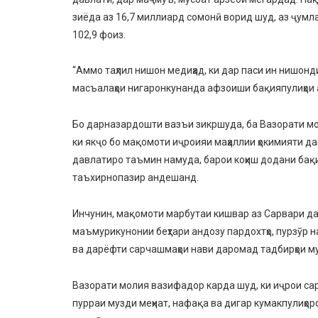
зиёда аз 16,7 миллиард сомонӣ ворид шуд, аз ҷумла
102,9 фоиз.
“Аммо таҳлил нишон медиҳад, ки дар паси ин нишонд
масъалаҳои нигаронкунанда афзоиши бақияпулиҳои а
Бо дарназардошти вазъи зикршуда, ба Вазорати мо
ки якҷо бо мақомоти иҷроияи маҳаллии ҳокимияти д
давлатиро таъмин намуда, барои коҳиш додани бақи
таъхирнопазир андешанд.
Инчунин, мақомоти марбутаи кишвар аз Сарвари да
маъмурикунонии беҳтари андозу пардохтҳо, пурзӯр 
ва дарёфти сарчашмаҳои нави даромад тадбирҳои му
Вазорати молия вазифадор карда шуд, ки иҷрои сар
пурраи музди меҳнат, нафақа ва дигар кумакпулиҳоро