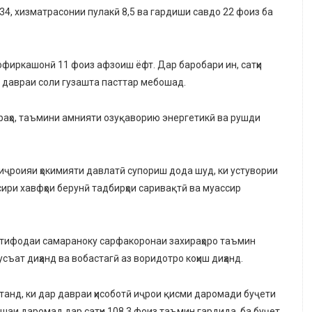
34, хизматрасонии пулакӣ 8,5 ва гардиши савдо 22 фоиз ба
софиркашонӣ 11 фоиз афзоиш ёфт. Дар баробари ин, сатҳи
н давраи соли гузашта пасттар мебошад.
аҳо, таъмини амнияти озуқаворию энергетикӣ ва рушди
иҷроияи ҳокимияти давлатӣ супориш дода шуд, ки устувории
ири хавфҳои берунӣ тадбирҳои саривақтӣ ва муассир
истифодаи самараноку сарфакоронаи захираҳоро таъмин
съат диҳанд ва вобастагӣ аз воридотро коҳиш диҳанд.
танд, ки дар давраи ҳисоботӣ иҷрои қисми даромади буҷети
шаи даромад дар сатҳи 108,3 фоиз таъмин гардида, ба буҷет