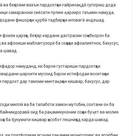
ӣ ва беҳсозии вазъи пардохтҳои ғайринақдӣ супориш дода
тбиқи самараноки сиёсати пулию қарзиро таъмин намуда,
 додани фишорҳои қурбӣ тадбирҳои иловагӣ андешад.
 фоизи қарзҳо, беҳтар кардани дастрасии соҳибкорон ба
 ва афзоиши маблағгузорӣ ба соҳаҳои афзалиятнок, бахусус,
да шавад.
фадор намуданд, ки барои густариши пардохтҳои
овардани шароити мусоид барои истифодаи воситаҳои
 пардохт дар тамоми минтақаҳои кишвар, бахусус, дар
исоди миллӣ ва ба талаботи замон мутобиқ сохтани он ба
и байниидоравӣ оид ба рақамикунонии соҳаи буҷет ва молия
оҳа ба Ҳукумати кишвар ҳисобот пешниҳод карда шавад.
д, ки платформаи ягонаи рақамии мониторинг ва арзёбии