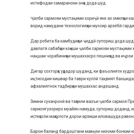
истифодаи самараноки онҳо дода шуд.
Ҷалби сармояи мустақими хориҷӣ яке аз омилҳои ка
ворид намудани технологияҳои муосир арзёбӣ гарди
Дар робита ба камбудиҳои ҷиддӣ супориш дода шуд
давлатӣ сабабҳои коҳиши ҷалби сармояи мустақими хо
нақшаи чорабиниҳои мушаххасро пешниҳод ва иҷро
Дигар сохторҳо уҳдадор шуданд, ки фаъолияти худр
иқтисодии кишвар ба таври куллӣ тақвият бахшида, 
афзалиятнок тадбирҳои мушаххас андешанд.
Зимни суханронӣ ва таҳлили вазъи ҷалби сармоя Пр
сармоягузориро муайян намуда, супориш доданд, ки м
истеҳсоли маҳсулоти дорои арзиши иловашуда равон
Барои баланд бардоштани мавқеи низоми бонкии киш