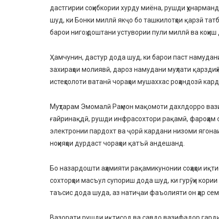
дастгирии соҳибкории хурду миёна, рушди ҳунарманд
шуд, ки Бонки миллӣ якҷо бо ташкилотҳои қарзӣ та
барои нигоҳ доштани устувории пули миллӣ ва коҳиш
Ҳамчунин, дастур дода шуд, ки барои паст намудани
захираҳои молиявӣ, дароз намудани муҳлати қарздиҳӣ
истеҳсолоти ватанӣ чораҳои мушаххас роҳандозӣ кар
Муҳтарам Эмомалӣ Раҳмон мақомоти дахлдорро вази
ғайринақдӣ, рушди инфрасохтори рақамӣ, фароҳам 
электронии пардохт ва ҷорӣ кардани низоми ягонаи
ноҳияҳои дурдаст чораҳои қатъӣ андешанд.
Бо назардошти аҳамияти рақамикунонии соҳаҳои иқт
сохторҳои масъул супориш дода шуд, ки гурӯҳи кори
таъсис дода шуда, аз натиҷаи фаъолияти он ҳар сем
Вазорати рушди иқтисод ва савдо вазифадор гарди