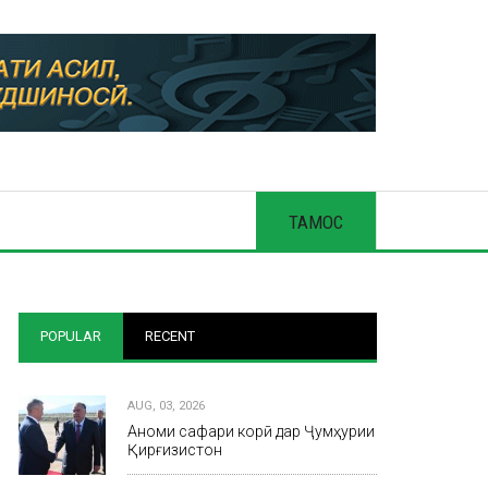
ТАМОС
POPULAR
RECENT
AUG, 03, 2026
Анҷоми сафари корӣ дар Ҷумҳурии
Қирғизистон