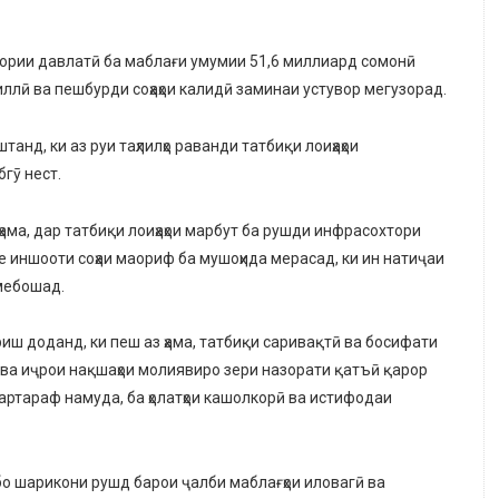
узории давлатӣ ба маблағи умумии 51,6 миллиард сомонӣ
ллӣ ва пешбурди соҳаҳои калидӣ заминаи устувор мегузорад.
нд, ки аз руи таҳлилҳо раванди татбиқи лоиҳаҳои
гӯ нест.
ҳама, дар татбиқи лоиҳаҳои марбут ба рушди инфрасохтори
е иншооти соҳаи маориф ба мушоҳида мерасад, ки ин натиҷаи
мебошад.
иш доданд, ки пеш аз ҳама, татбиқи саривақтӣ ва босифати
 ва иҷрои нақшаҳои молиявиро зери назорати қатъӣ қарор
артараф намуда, ба ҳолатҳои кашолкорӣ ва истифодаи
бо шарикони рушд барои ҷалби маблағҳои иловагӣ ва