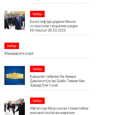
Хабар
Ба истифода додани бинои
осорхонаи таърихии шаҳри
Истиқлол 30.03.2023
Хабар
Машварати корӣ
Хабар
Барқияи табрикӣ ба Амири
Давлати Қатар Шайх Тамим бин
Ҳамад Оли Сонӣ
Хабар
Ифтитоҳи Муассисаи томактабии
инноватсионӣ ва маркази