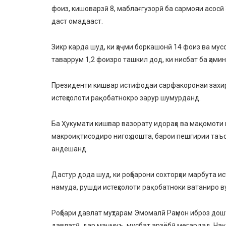
фоиз, кишоварзӣ 8, маблағгузорӣ ба сармояи асосӣ 
даст омадааст.
Зикр карда шуд, ки ҳаҷми боркашонӣ 14 фоиз ва му
таваррум 1,2 фоизро ташкил дод, ки нисбат ба ҳами
Президенти кишвар истифодаи сарфакоронаи захир
истеҳсолоти рақобатнокро зарур шумурданд.
Ба Ҳукумати кишвар вазорату идораҳо ва мақомоти 
макроиқтисодиро нигоҳ дошта, барои пешгирии таъс
андешанд.
Дастур дода шуд, ки роҳбарони сохторҳои марбута 
намуда, рушди истеҳсолоти рақобатноки ватаниро ву
Роҳбари давлат муҳтарам Эмомалӣ Раҳмон иброз дош
давлатӣ, дар маҷмуъ, мусбат арзёбӣ мегардад. Нақ