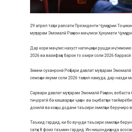
29 апрел таҳти раёсати Президенти Ҷумҳурии Тоҷик
муҳтарам Эмомалӣ Раҳмон маҷлиси Ҳукумати Ҷумҳури
Дар кори маҷлис нахуст натиҷаҳои рушди иҷтимоию 
2026 ва вазифаҳо барои то охири соли 2026 баррасӣ
Зимни суханронӣ Роҳбари давлат муҳтарам Эмомалӣ
семоҳаи якуми соли 2026 таҳлил намуда, дар назди 
Сарвари давлат муҳтарам Эмомалӣ Раҳмон, вобаста б
тиҷоратӣ ба кишварҳои ҷаҳон ва оқибатҳои тағйирёб
дохилӣ ва коҳиш додани таъсири омилҳои беруниро
Таъкид гардид, ки бо вуҷуди таъсири омилҳои берун
сатҳи 8 фоиз таъмин гардид. Ин нишондиҳанда асосан