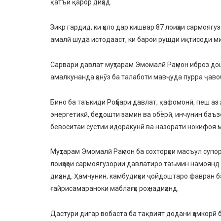
қатъӣ қарор диҳад.
Зикр гардид, ки ҳоло дар кишвар 87 лоиҳаи сармояг
амалӣ шуда истодааст, ки барои рушди иқтисоди ми
Сарвари давлат муҳтарам Эмомалӣ Раҳмон иброз дошта
амалкунанда ҳанӯз ба талаботи мавҷуда пурра ҷавоб
Бино ба таъкиди Роҳбари давлат, қафомонӣ, пеш аз 
энергетикӣ, беҳдошти замин ва обёрӣ, инчунин баъз
бевоситаи сустии идоракунӣ ва назорати нокифоя 
Муҳтарам Эмомалӣ Раҳмон ба сохторҳои масъул супор
лоиҳаҳои сармоягузории давлатиро таъмин намоянд
диҳанд. Ҳамчунин, камбудиҳои ҷойдоштаро фавран б
ғайрисамараноки маблағҳо роҳ надиҳанд.
Дастури дигар вобаста ба тақвият додани ҳамкорӣ 