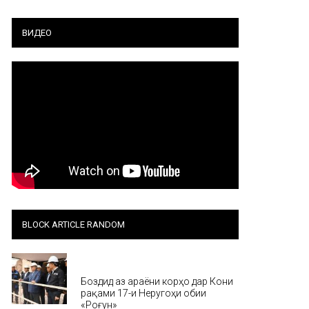
ВИДЕО
BLOCK ARTICLE RANDOM
Хабар
Боздид аз ҷараёни корҳо дар Кони
рақами 17-и Неругоҳи обии
«Роғун»