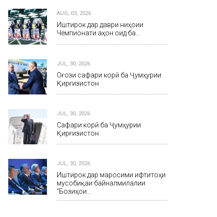
AUG, 03, 2026
Иштирок дар даври ниҳоии
Чемпионати ҷаҳон оид ба…
JUL, 30, 2026
Оғози сафари корӣ ба Ҷумҳурии
Қирғизистон
JUL, 30, 2026
Сафари корӣ ба Ҷумҳурии
Қирғизистон
JUL, 30, 2026
Иштирок дар маросими ифтитоҳи
мусобиқаи байналмилалии
“Бозиҳои…