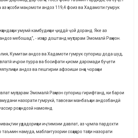
 аз ҳисоби мақомоти андоз 119,4 фоиз ва Хадамоти гумрук
иҳандаҳои умумӣ камбудиҳои ҷиддӣ ҷой доранд. Яке аз
ндоз мебошад”, - изҳор доштанд муҳтарам Эмомалӣ Раҳмон.
лия, Кумитаи андоз ва Хадамоти гумрук супориш дода шуд,
авлатӣ иҷрои пурра ва босифати қисми даромади буҷети
япулиҳои андоз ва пешгирии афзоиши онҳо чораҳои
влат муҳтарам Эмомалӣ Раҳмон супориш гирифтанд, ки барои
намудани назорати гумрукӣ, тавсеаи манбаъҳои андозбандӣ
ассир роҳандозӣ намоянд.
ивақтии уҳдадориҳои иҷтимоии давлат, аз ҷумла пардохти
 таъмин намуда, маблағгузории соҳаҳоро таҳти назорати