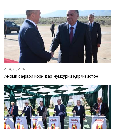
AUG, 03, 2026
Анҷоми сафари корӣ дар Ҷумҳурии Қирғизистон