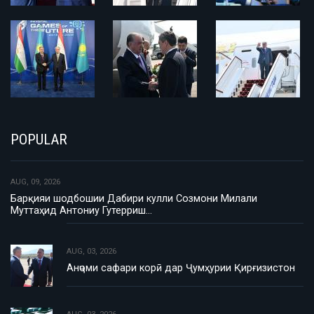
POPULAR
AUG, 09, 2026
Барқияи шодбошии Дабири кулли Созмони Милали
Муттаҳид Антониу Гутерриш…
AUG, 03, 2026
Анҷоми сафари корӣ дар Ҷумҳурии Қирғизистон