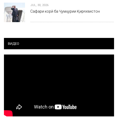
JUL, 30, 2026
Сафари корӣ ба Ҷумҳурии Қирғизистон
ВИДЕО