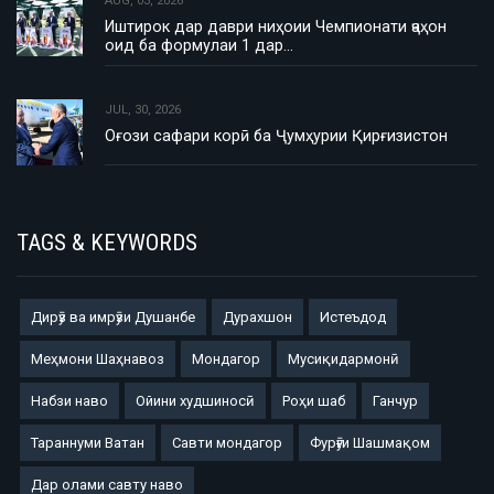
AUG, 03, 2026
Иштирок дар даври ниҳоии Чемпионати ҷаҳон
оид ба формулаи 1 дар…
JUL, 30, 2026
Оғози сафари корӣ ба Ҷумҳурии Қирғизистон
TAGS & KEYWORDS
Дирӯз ва имрӯзи Душанбе
Дурахшон
Истеъдод
Меҳмони Шаҳнавоз
Мондагор
Мусиқидармонӣ
Набзи наво
Ойини худшиносӣ
Роҳи шаб
Ганчур
Тараннуми Ватан
Савти мондагор
Фурӯғи Шашмақом
Дар олами савту наво