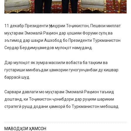
11 декабр Президенти Ҷумҳурии Тоҷикистон, Пешвои миллат
муҳтарам Эмомалӣ Раҳмон дар ҳошияи Форуми сулҳ ва
эътимод дар шаҳри Ашхобод бо Президенти Туркманистон
Сердар Бердимуҳамедов мулоқот намуданд.
Дар мулоқот як зумра масоили вобаста ба таҳким ва
густариши минбаъдаи ҳамкории гуногунҷанбаи ду кишвар
баррасӣ шуд.
Сарвари давлати мо муҳтарам Эмомалӣ Раҳмон таъкид
доштанд, ки Тоҷикистон ҷонибдори дар руҳияи шарикии
стратегӣ рушд додани ҳамкорӣ бо Туркманистон мебошад.
МАВОДҲОИ ҲАМСОН