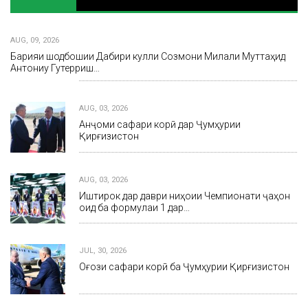
AUG, 09, 2026
Барқияи шодбошии Дабири кулли Созмони Милали Муттаҳид
Антониу Гутерриш…
AUG, 03, 2026
Анҷоми сафари корӣ дар Ҷумҳурии
Қирғизистон
AUG, 03, 2026
Иштирок дар даври ниҳоии Чемпионати ҷаҳон
оид ба формулаи 1 дар…
JUL, 30, 2026
Оғози сафари корӣ ба Ҷумҳурии Қирғизистон