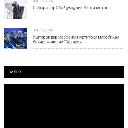
JUL, 30, 2026
Сафари корӣ ба Ҷумҳурии Қирғизистон
JUL, 30, 2026
Иштирок дар маросими ифтитоҳи мусобиқаи
байналмилалии “Бозиҳои…
ВИДЕО