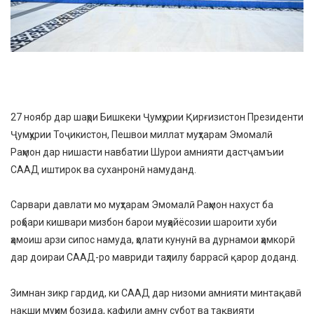
27 ноябр дар шаҳри Бишкеки Ҷумҳурии Қирғизистон Президенти
Ҷумҳурии Тоҷикистон, Пешвои миллат муҳтарам Эмомалӣ
Раҳмон дар нишасти навбатии Шурои амнияти дастҷамъии
СААД иштирок ва суханронӣ намуданд.
Сарвари давлати мо муҳтарам Эмомалӣ Раҳмон нахуст ба
роҳбари кишвари мизбон барои муҳайёсозии шароити хуби
ҳамоиш арзи сипос намуда, ҳолати кунунӣ ва дурнамои ҳамкорӣ
дар доираи СААД-ро мавриди таҳлилу баррасӣ қарор доданд.
Зимнан зикр гардид, ки СААД дар низоми амнияти минтақавӣ
нақши муҳим бозида, кафили амну субот ва тақвияти