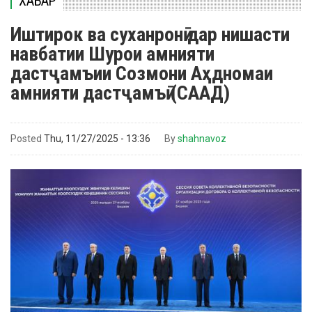
ХАБАР
Иштирок ва суханронӣ дар нишасти
навбатии Шурои амнияти
дастҷамъии Созмони Аҳдномаи
амнияти дастҷамъӣ (СААД)
Posted
Thu, 11/27/2025 - 13:36
By
shahnavoz