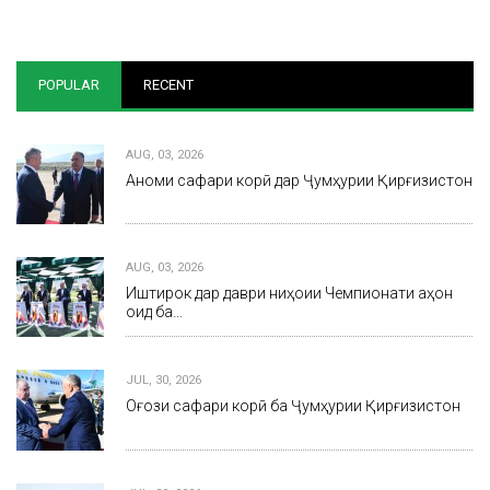
POPULAR
RECENT
AUG, 03, 2026
Анҷоми сафари корӣ дар Ҷумҳурии Қирғизистон
AUG, 03, 2026
Иштирок дар даври ниҳоии Чемпионати ҷаҳон
оид ба…
JUL, 30, 2026
Оғози сафари корӣ ба Ҷумҳурии Қирғизистон