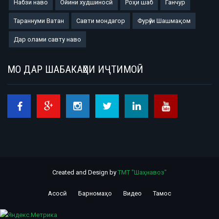
Набзи наво
Ойини худшиносӣ
Роҳи шаб
Ганчур
Тараннуми Ватан
Савти мондагор
Фурӯғи Шашмақом
Дар олами савту наво
МО ДАР ШАБАКАҲОИ ИҶТИМОӢ
Created and Design by
ТМТ "Шаҳнавоз"
Асосӣ
Барномаҳо
Видео
Тамос
Footer
menu