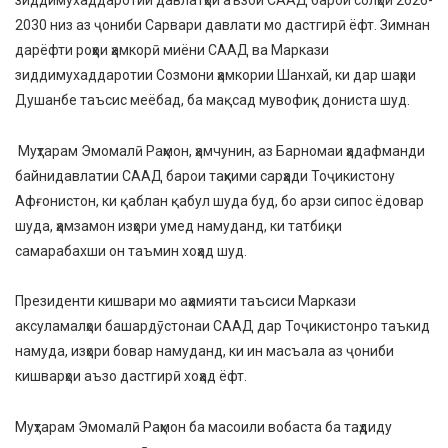
2030 низ аз ҷониби Сарвари давлати мо дастгирӣ ёфт. Зимнан
дарёфти роҳҳои ҳамкорӣ миёни СААД ва Маркази
зиддимухаддаротии Созмони ҳамкории Шанхай, ки дар шаҳри
Душанбе таъсис меёбад, ба мақсад мувофиқ дониста шуд.
Муҳтарам Эмомалӣ Раҳмон, ҳамчунин, аз Барномаи ҳадафманди
байнидавлатии СААД барои таҳкими сарҳади Тоҷикистону
Афғонистон, ки қаблан қабул шуда буд, бо арзи сипос ёдовар
шуда, ҳамзамон изҳори умед намуданд, ки татбиқи
самарабахши он таъмин хоҳад шуд.
Президенти кишвари мо аҳамияти таъсиси Маркази
аксуламалҳои башардӯстонаи СААД дар Тоҷикистонро таъкид
намуда, изҳори бовар намуданд, ки ин масъала аз ҷониби
кишварҳои аъзо дастгирӣ хоҳад ёфт.
Муҳтарам Эмомалӣ Раҳмон ба масоили вобаста ба таҳдиду