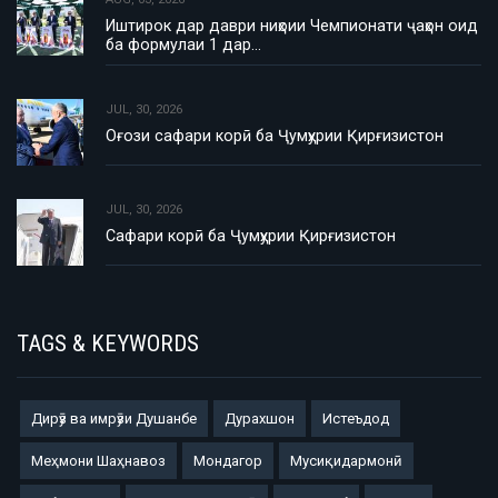
Иштирок дар даври ниҳоии Чемпионати ҷаҳон оид
ба формулаи 1 дар…
JUL, 30, 2026
Оғози сафари корӣ ба Ҷумҳурии Қирғизистон
JUL, 30, 2026
Сафари корӣ ба Ҷумҳурии Қирғизистон
TAGS & KEYWORDS
Дирӯз ва имрӯзи Душанбе
Дурахшон
Истеъдод
Меҳмони Шаҳнавоз
Мондагор
Мусиқидармонӣ