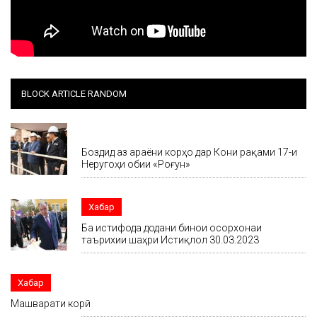
BLOCK ARTICLE RANDOM
Хабар
Боздид аз ҷараёни корҳо дар Кони рақами 17-и
Неругоҳи обии «Роғун»
Хабар
Ба истифода додани бинои осорхонаи
таърихии шаҳри Истиқлол 30.03.2023
Хабар
Машварати корӣ