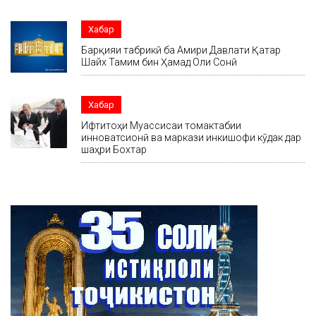
Хабар
Барқияи табрикӣ ба Амири Давлати Қатар
Шайх Тамим бин Ҳамад Оли Сонӣ
Хабар
Ифтитоҳи Муассисаи томактабии
инноватсионӣ ва маркази инкишофи кӯдак дар
шаҳри Бохтар