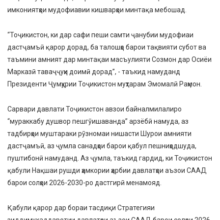
имкониятҳои мудофиавии кишварҳои минтақа мебошад.
“Тоҷикистон, ки дар сафи пеши самти ҷанубии мудофиаи
дастҷамъӣ қарор дорад, ба талошҳо барои тақвияти субот ва
таъмини амният дар минтақаи масъулияти Созмон дар Осиёи
Марказӣ таваҷҷуҳи доимӣ дорад”, - таъкид намуданд
Президенти Ҷумҳурии Тоҷикистон муҳтарам Эмомалӣ Раҳмон.
Сарвари давлати Тоҷикистон авзои байналмилалиро
“мураккабу душвор пешгӯишаванда” арзёбӣ намуда, аз
тадбирҳои муштараки рӯзномаи нишасти Шурои амнияти
дастҷамъӣ, аз ҷумла санадҳои барои қабул пешниҳодшуда,
пуштибонӣ намуданд. Аз ҷумла, таъкид гардид, ки Тоҷикистон
қабули Нақшаи рушди ҳамкории ҳарбии давлатҳои аъзои СААД
барои солҳои 2026-2030-ро дастгирӣ менамояд.
Қабули қарор дар бораи тасдиқи Стратегияи
зиддимухаддаротии давлатҳои аъзои СААД барои солҳои 2026-