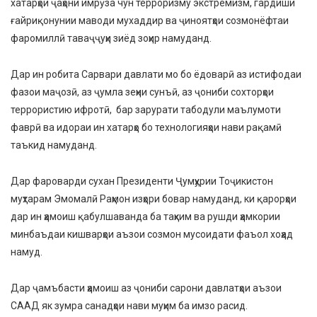
хатарҳои ҷаҳони имрӯза чун терроризму экстремизм, гардиши
ғайриқонунии маводи мухаддир ва ҷиноятҳои созмонёфтаи
фаромиллӣ таваҷҷуҳи зиёд зоҳир намуданд.
Дар ин робита Сарвари давлати мо бо ёдоварӣ аз истифодаи
фазои маҷозӣ, аз ҷумла зеҳни сунъӣ, аз ҷониби сохторҳои
террористию ифротӣ, бар зарурати табодули маълумоти
фаврӣ ва идораи ин хатарҳо бо технологияҳои нави рақамӣ
таъкид намуданд.
Дар фароварди сухан Президенти Ҷумҳурии Тоҷикистон
муҳтарам Эмомалӣ Раҳмон изҳори бовар намуданд, ки қарорҳои
дар ин ҳамоиш қабулшаванда ба таҳким ва рушди ҳамкории
минбаъдаи кишварҳои аъзои созмон мусоидати фаъол хоҳад
намуд.
Дар ҷамъбасти ҳамоиш аз ҷониби сарони давлатҳои аъзои
СААД як зумра санадҳои нави муҳим ба имзо расид.