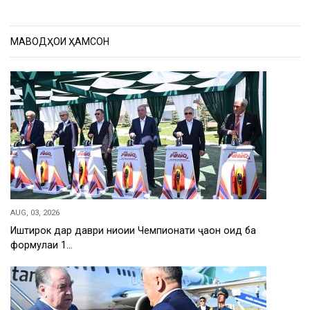
МАВОДҲОИ ҲАМСОН
AUG, 03, 2026
Иштирок дар даври ниҳоии Чемпионати ҷаҳон оид ба
формулаи 1…