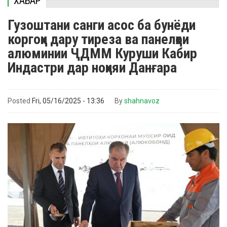
ХАБАР
Гузоштани санги асос ба бунёди
коргоҳи дару тиреза ва панелҳои
алюминии ҶДММ Куруши Кабир
Индастри дар ноҳияи Данғара
Posted
Fri, 05/16/2025 - 13:36
By
shahnavoz