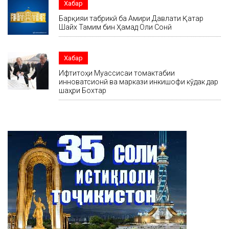
Хабар
Барқияи табрикӣ ба Амири Давлати Қатар
Шайх Тамим бин Ҳамад Оли Сонӣ
Хабар
Ифтитоҳи Муассисаи томактабии
инноватсионӣ ва маркази инкишофи кӯдак дар
шаҳри Бохтар