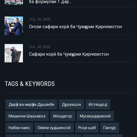
ба формулаи 1 дар…
JUL, 30, 2026
Оғози сафари корӣ ба Ҷумҳурии Қирғизистон
JUL, 30, 2026
Сафари корӣ ба Ҷумҳурии Қирғизистон
TAGS & KEYWORDS
Дирӯз ва имрӯзи Душанбе
Дурахшон
Истеъдод
Меҳмони Шаҳнавоз
Мондагор
Мусиқидармонӣ
Набзи наво
Ойини худшиносӣ
Роҳи шаб
Ганчур