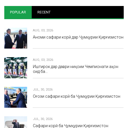
POPULAR
RECENT
AUG, 03, 2026
Анҷоми сафари корӣ дар Ҷумҳурии Қирғизистон
AUG, 03, 2026
Иштирок дар даври ниҳоии Чемпионати ҷаҳон
оид ба…
JUL, 30, 2026
Оғози сафари корӣ ба Ҷумҳурии Қирғизистон
JUL, 30, 2026
Сафари корӣ ба Ҷумҳурии Қирғизистон