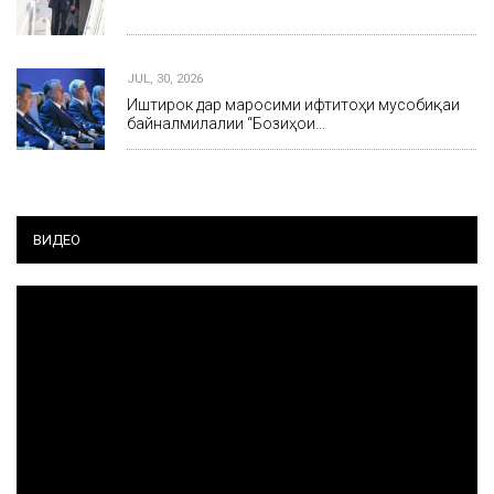
JUL, 30, 2026
Иштирок дар маросими ифтитоҳи мусобиқаи
байналмилалии “Бозиҳои…
ВИДЕО