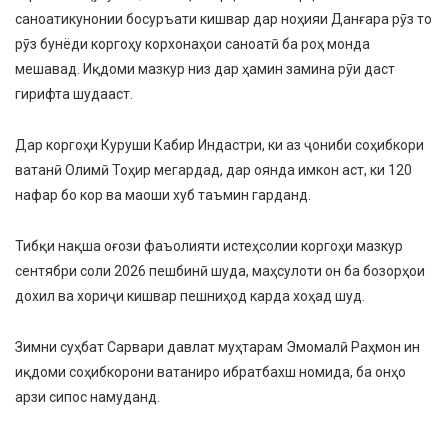
саноатикунонии босуръати кишвар дар ноҳияи Данғара рӯз то
рӯз бунёди коргоҳу корхонаҳои саноатӣ ба роҳ монда
мешавад. Иқдоми мазкур низ дар ҳамин замина рӯи даст
гирифта шудааст.
Дар коргоҳи Куруши Кабир Индастри, ки аз ҷониби соҳибкори
ватанӣ Олимӣ Тоҳир мегардад, дар оянда имкон аст, ки 120
нафар бо кор ва маоши хуб таъмин гарданд.
Тибқи нақша оғози фаъолияти истеҳсолии коргоҳи мазкур
сентябри соли 2026 пешбинӣ шуда, маҳсулоти он ба бозорҳои
дохил ва хориҷи кишвар пешниҳод карда хоҳад шуд.
Зимни суҳбат Сарвари давлат муҳтарам Эмомалӣ Раҳмон ин
иқдоми соҳибкорони ватаниро ибратбахш номида, ба онҳо
арзи сипос намуданд.