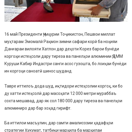
16 май Президенти Ҷумҳурии Тоҷикистон, Пешвои миллат
муҳтарам Эмомалӣ Раҳмон зимни сафари корӣ ба ноҳияи
Данғараи вилояти Хатлон дар деҳоти Корез барои бунёди
коргоҳи истеҳсоли дару тиреза ва панелҳои алюминии ҶДММ
Куруши Кабир Индастри санги асос гузошта, бо лоиҳаи бунёди
ин коргоҳи саноатӣ шинос шуданд.
Тавре иттилоъ дода шуд, иқтидори истеҳсолии коргоҳ, ки бо
ду хатти истеҳсолӣ дар масоҳати 12 000 метри мураббаъ
сохта мешавад, дар як сол 180 000 дару тиреза ва панелҳои
алюминиро дар бар хоҳад гирифт.
Ба иттилои масъулин, дар самти амалисозии ҳадафҳои
стратегии Ҳукумат, татбиқи марҳила ба марҳилаи