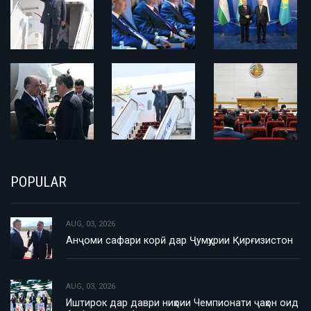
POPULAR
AUG, 03, 2026
Анҷоми сафари корӣ дар Ҷумҳурии Қирғизистон
AUG, 03, 2026
Иштирок дар даври ниҳоии Чемпионати ҷаҳон оид