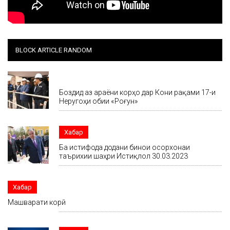
BLOCK ARTICLE RANDOM
Хабар
Боздид аз ҷараёни корҳо дар Кони рақами 17-и
Неругоҳи обии «Роғун»
Хабар
Ба истифода додани бинои осорхонаи
таърихии шаҳри Истиқлол 30.03.2023
Хабар
Машварати корӣ