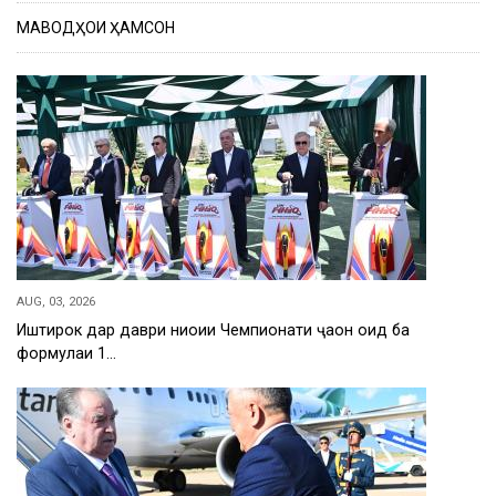
МАВОДҲОИ ҲАМСОН
AUG, 03, 2026
Иштирок дар даври ниҳоии Чемпионати ҷаҳон оид ба
формулаи 1…