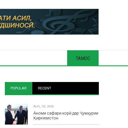
ТАМОС
POPULAR
RECENT
AUG, 03, 2026
Анҷоми сафари корӣ дар Ҷумҳурии
Қирғизистон