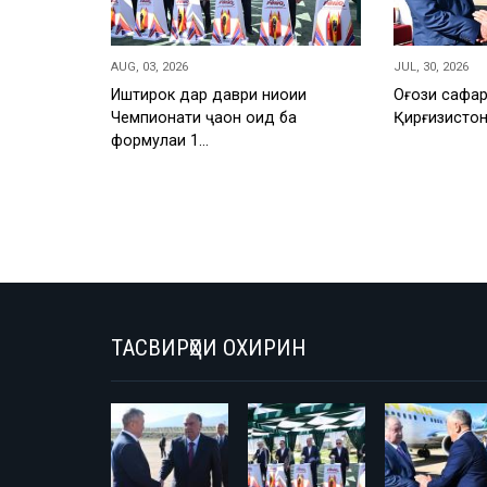
AUG, 03, 2026
JUL, 30, 2026
Иштирок дар даври ниҳоии
Оғози сафар
Чемпионати ҷаҳон оид ба
Қирғизисто
формулаи 1…
ТАСВИРҲОИ ОХИРИН