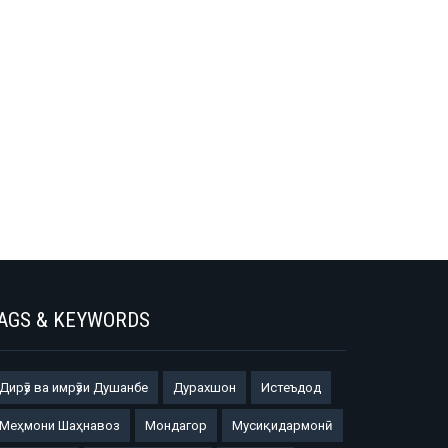
AGS & KEYWORDS
Дирӯз ва имрӯзи Душанбе
Дурахшон
Истеъдод
Меҳмони Шаҳнавоз
Мондагор
Мусиқидармонӣ