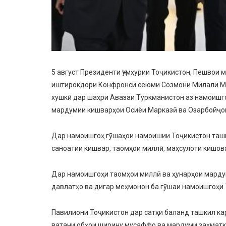
5 август Президенти Ҷумҳурии Тоҷикистон, Пешвои
иштирокдори Конфронси сеюми Созмони Милали Мут
хушкӣ дар шаҳри Авазаи Туркманистон аз намоишго
мардумии кишварҳои Осиёи Марказӣ ва Озарбойҷо
Дар намоишгоҳ гӯшаҳои намоишии Тоҷикистон ташки
саноатии кишвар, таомҳои миллӣ, маҳсулоти кишов
Дар намоишгоҳи таомҳои миллӣ ва ҳунарҳои марду
давлатҳо ва дигар меҳмонон ба гӯшаи намоишгоҳи 
Павилиони Тоҷикистон дар сатҳи баланд ташкил кар
ватани обҳои ширину мусаффо ва мардуми заҳмат