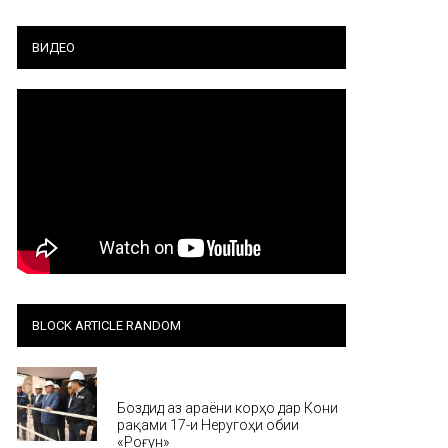
ВИДЕО
BLOCK ARTICLE RANDOM
Хабар
Боздид аз ҷараёни корҳо дар Кони
рақами 17-и Неругоҳи обии
«Роғун»