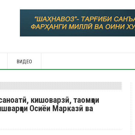
ВИДЕО
саноатӣ, кишоварзӣ, таомҳои
кишварҳои Осиёи Марказӣ ва