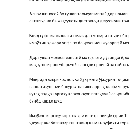
Аснои шиносоӣ бо гушаи таомҳои миллӣ дар намои
ошпазҳо ва ба маҳсулоти дастранҷи деҳқонони тоҷ
Бояд гуфт, ки миллати тоҷик дар масири таърих бо 
имрӯз ин ҳамаро ҳифз ва ба ҷаҳониён муаррифӣ ме
Дар гушаи молҳои саноатӣ маҳсулоти дӯзандагӣ, са
маҳсулоти рангуборкунӣ, сангҳои ороишӣ ва ғайра
Мавриди зикри хос аст, ки Ҳукумати Ҷумҳурии Тоҷик
саноатикунонии босуръати кишварро ҳадафи чоруми 
кутоҳ садҳо коргоҳу корхонаҳои истеҳсолӣ аз ҷони
бунёд карда шуд.
Имрӯзҳо коргоҳу корхонаҳои истеҳсолии Ҷумҳурии Т
ҷаҳон рақобатпазир гаштаанд ва маъруфияти тора