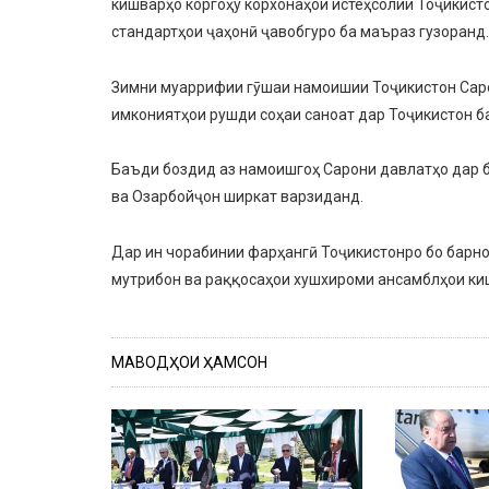
кишварҳо коргоҳу корхонаҳои истеҳсолии Тоҷикист
стандартҳои ҷаҳонӣ ҷавобгуро ба маъраз гузоранд.
Зимни муаррифии гӯшаи намоишии Тоҷикистон Саро
имкониятҳои рушди соҳаи саноат дар Тоҷикистон б
Баъди боздид аз намоишгоҳ Сарони давлатҳо дар 
ва Озарбойҷон ширкат варзиданд.
Дар ин чорабинии фарҳангӣ Тоҷикистонро бо барно
мутрибон ва раққосаҳои хушхироми ансамблҳои к
МАВОДҲОИ ҲАМСОН