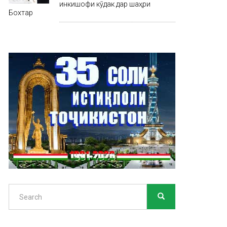
инкишофи кӯдак дар шаҳри
Бохтар
Search
SEARCH
Search