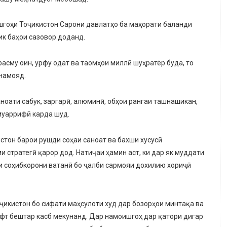
шгоҳи Тоҷикистон Сарони давлатҳо ба маҳорати баланди
ик баҳои сазовор доданд.
расму оин, урфу одат ва таомҳои миллӣ шуҳратёр буда, то
намояд.
ноати сабук, заргарӣ, алюминӣ, обҳои рангаи ташнашикан,
 муаррифӣ карда шуд.
истон барои рушди соҳаи саноат ва бахши хусусӣ
стратегӣ қарор дод. Натиҷаи ҳамин аст, ки дар як муддати
би соҳибкорони ватанӣ бо ҷалби сармояи дохилию хориҷӣ
оҷикистон бо сифати маҳсулоти худ дар бозорҳои минтақа ва
фт бештар касб мекунанд. Дар намоишгоҳ дар қатори дигар