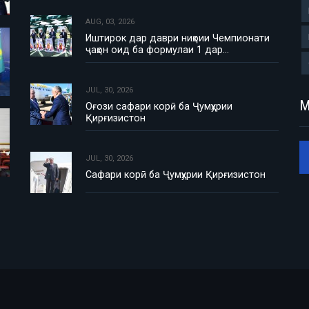
AUG, 03, 2026
Иштирок дар даври ниҳоии Чемпионати
ҷаҳон оид ба формулаи 1 дар…
JUL, 30, 2026
М
Оғози сафари корӣ ба Ҷумҳурии
Қирғизистон
JUL, 30, 2026
Сафари корӣ ба Ҷумҳурии Қирғизистон