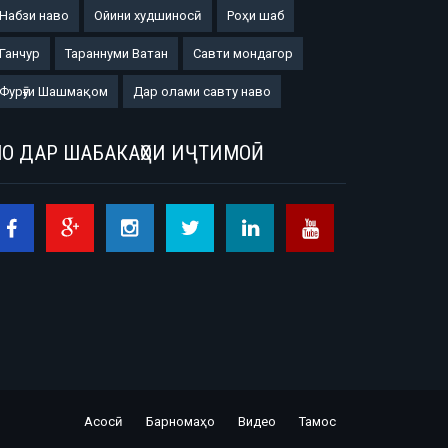
Набзи наво
Ойини худшиносӣ
Роҳи шаб
Ганчур
Тараннуми Ватан
Савти мондагор
Фурӯғи Шашмақом
Дар олами савту наво
О ДАР ШАБАКАҲОИ ИҶТИМОӢ
Асосӣ
Барномаҳо
Видео
Тамос
Footer