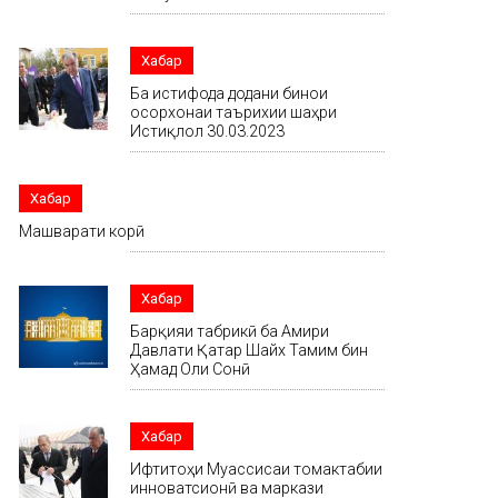
Хабар
Ба истифода додани бинои
осорхонаи таърихии шаҳри
Истиқлол 30.03.2023
Хабар
Машварати корӣ
Хабар
Барқияи табрикӣ ба Амири
Давлати Қатар Шайх Тамим бин
Ҳамад Оли Сонӣ
Хабар
Ифтитоҳи Муассисаи томактабии
инноватсионӣ ва маркази