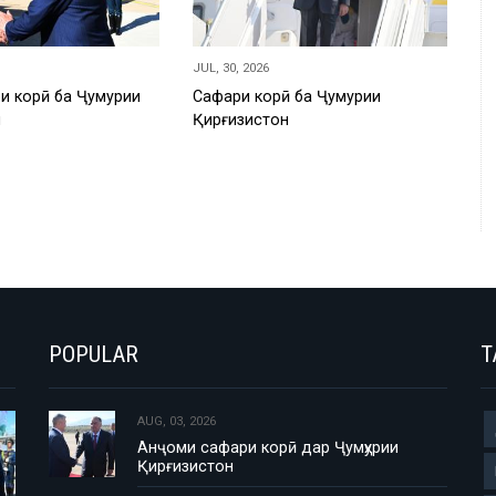
JUL, 30, 2026
и корӣ ба Ҷумҳурии
Сафари корӣ ба Ҷумҳурии
н
Қирғизистон
POPULAR
T
AUG, 03, 2026
Анҷоми сафари корӣ дар Ҷумҳурии
Қирғизистон