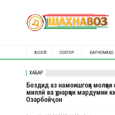
Skip
to
main
content
Main
АСОСӢ
СОХТОР
БАРНОМАҲО
navigation
ХАБАР
Боздид аз намоишгоҳи молҳои 
миллӣ ва ҳунарҳои мардумии 
Озарбойҷон