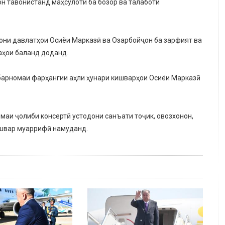
он тавонистанд маҳсулоти ба бозор ва талаботи
ни давлатҳои Осиёи Марказӣ ва Озарбойҷон ба зарфият ва
аҳои баланд доданд.
барномаи фарҳангии аҳли ҳунари кишварҳои Осиёи Марказӣ
маи ҷолиби консертӣ устодони санъати тоҷик, овозхонон,
ишвар муаррифӣ намуданд.