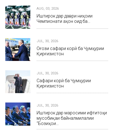
AUG, 03, 2026
Иштирок дар даври ниҳоии
Чемпионати ҷаҳон оид ба…
JUL, 30, 2026
Оғози сафари корӣ ба Ҷумҳурии
Қирғизистон
JUL, 30, 2026
Сафари корӣ ба Ҷумҳурии
Қирғизистон
JUL, 30, 2026
Иштирок дар маросими ифтитоҳи
мусобиқаи байналмилалии
“Бозиҳои…