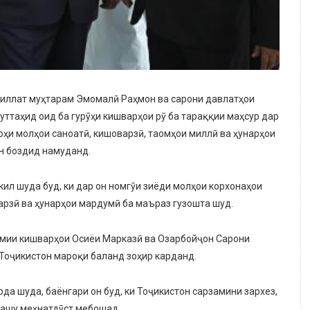
 миллат муҳтарам Эмомалӣ Раҳмон ва сарони давлатҳои
таҳид оид ба гурӯҳи кишварҳои рӯ ба тараққии маҳсур дар
ҳи молҳои саноатӣ, кишоварзӣ, таомҳои миллӣ ва ҳунарҳои
н боздид намуданд.
л шуда буд, ки дар он номгӯи зиёди молҳои корхонаҳои
арзӣ ва ҳунарҳои мардумӣ ба маъраз гузошта шуд.
мии кишварҳои Осиёи Марказӣ ва Озарбойҷон Сарони
Тоҷикистон мароқи баланд зоҳир карданд.
да шуда, баёнгари он буд, ки Тоҷикистон сарзамини зархез,
кашу меҳнатдӯст мебошад.