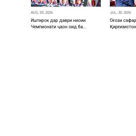
AUG, 03, 2026
JUL, 30, 2026
Иштирок дар даври ниҳоии
Оғози сафар
Чемпионати ҷаҳон оид ба…
Қирғизисто