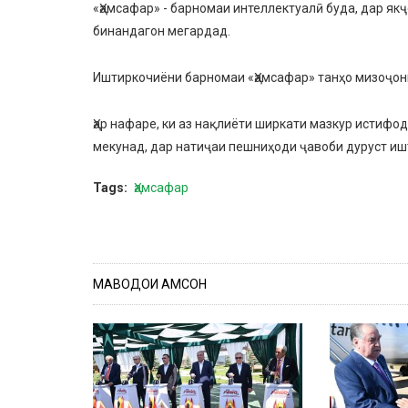
«Ҳамсафар» - барномаи интеллектуалӣ буда, дар як
бинандагон мегардад.
Иштиркочиёни барномаи «Ҳамсафар» танҳо мизоҷони
Ҳар нафаре, ки аз нақлиёти ширкати мазкур истиф
мекунад, дар натиҷаи пешниҳоди ҷавоби дуруст иш
Tags
Ҳамсафар
МАВОДҲОИ ҲАМСОН