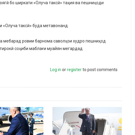
ҷоягӣ бо ширкати «Олуча таксӣ» таҳия ва пешниҳоди
 «Олуча таксӣ» буда метавонанд.
ода мебарад ровии барнома саволҳои худро пешниҳод
тирокӣ соҳиби маблағи муайян мегардад.
Log in
or
register
to post comments