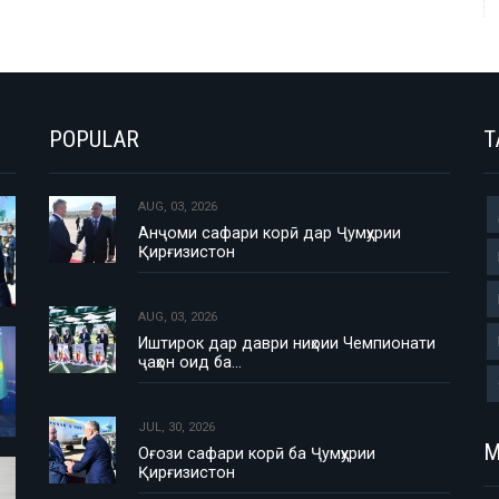
POPULAR
T
AUG, 03, 2026
Анҷоми сафари корӣ дар Ҷумҳурии
Қирғизистон
AUG, 03, 2026
Иштирок дар даври ниҳоии Чемпионати
ҷаҳон оид ба…
JUL, 30, 2026
М
Оғози сафари корӣ ба Ҷумҳурии
Қирғизистон