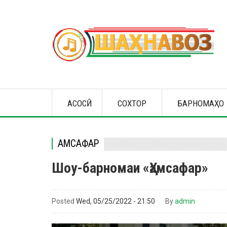
Skip
to
main
content
Main
АСОСӢ
СОХТОР
БАРНОМАҲО
navigation
ҲАМСАФАР
Шоу-барномаи «Ҳамсафар»
Posted
Wed, 05/25/2022 - 21:50
By
admin