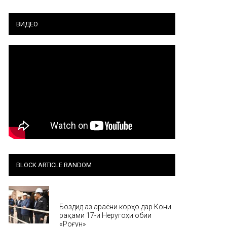
ВИДЕО
BLOCK ARTICLE RANDOM
Хабар
Боздид аз ҷараёни корҳо дар Кони
рақами 17-и Неругоҳи обии
«Роғун»