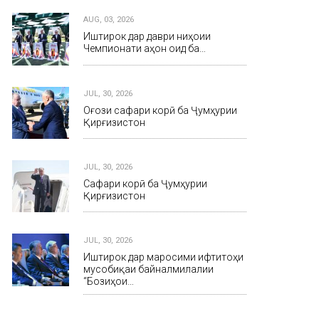
AUG, 03, 2026
Иштирок дар даври ниҳоии
Чемпионати ҷаҳон оид ба…
JUL, 30, 2026
Оғози сафари корӣ ба Ҷумҳурии
Қирғизистон
JUL, 30, 2026
Сафари корӣ ба Ҷумҳурии
Қирғизистон
JUL, 30, 2026
Иштирок дар маросими ифтитоҳи
мусобиқаи байналмилалии
“Бозиҳои…