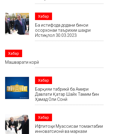
Хабар
Ба истифода додани бинои
осорхонаи таърихии шаҳри
Истиқлол 30.03.2023
Хабар
Машварати корӣ
Хабар
Барқияи табрикӣ ба Амири
Давлати Қатар Шайх Тамим бин
Ҳамад Оли Сонӣ
Хабар
Ифтитоҳи Муассисаи томактабии
инноватсионӣ ва маркази