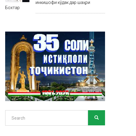
инкишофи кӯдак дар шаҳри
Бохтар
Search
SEARCH
Search