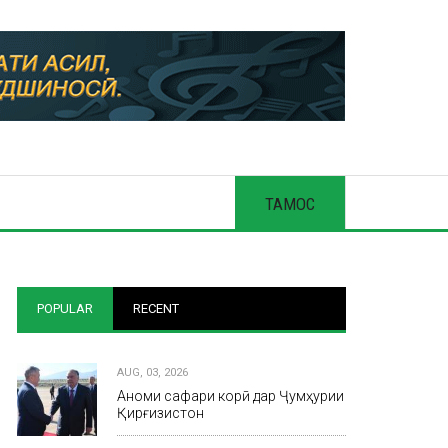
ТАМОС
POPULAR
RECENT
AUG, 03, 2026
Анҷоми сафари корӣ дар Ҷумҳурии
Қирғизистон