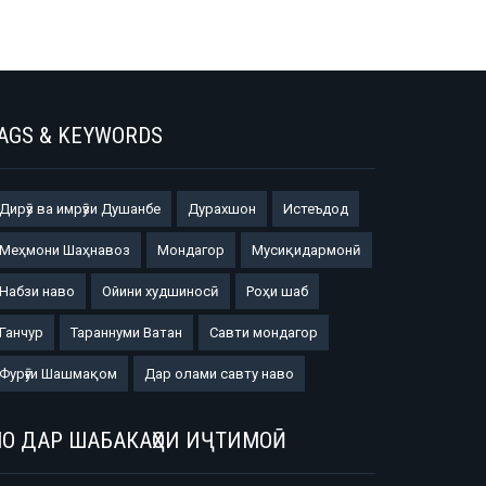
AGS & KEYWORDS
Дирӯз ва имрӯзи Душанбе
Дурахшон
Истеъдод
Меҳмони Шаҳнавоз
Мондагор
Мусиқидармонӣ
Набзи наво
Ойини худшиносӣ
Роҳи шаб
Ганчур
Тараннуми Ватан
Савти мондагор
Фурӯғи Шашмақом
Дар олами савту наво
О ДАР ШАБАКАҲОИ ИҶТИМОӢ