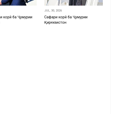
JUL, 30, 2026
и корӣ ба Ҷумҳурии
Сафари корӣ ба Ҷумҳурии
н
Қирғизистон