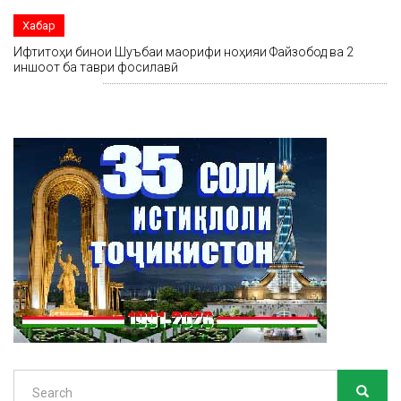
Хабар
Ифтитоҳи бинои Шуъбаи маорифи ноҳияи Файзобод ва 2
иншоот ба таври фосилавӣ
Search
SEARC
Search