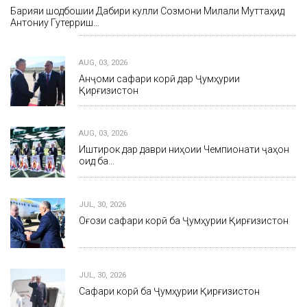
Барқияи шодбошии Дабири кулли Созмони Милали Муттаҳид
Антониу Гутерриш…
AUG, 03, 2026
Анҷоми сафари корӣ дар Ҷумҳурии
Қирғизистон
AUG, 03, 2026
Иштирок дар даври ниҳоии Чемпионати ҷаҳон
оид ба…
JUL, 30, 2026
Оғози сафари корӣ ба Ҷумҳурии Қирғизистон
JUL, 30, 2026
Сафари корӣ ба Ҷумҳурии Қирғизистон