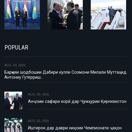
POPULAR
AUG, 09, 2026
Барқияи шодбошии Дабири кулли Созмони Милали Муттаҳид
Антониу Гутерриш…
AUG, 03, 2026
Анҷоми сафари корӣ дар Ҷумҳурии Қирғизистон
AUG, 03, 2026
Иштирок дар даври ниҳоии Чемпионати ҷаҳон