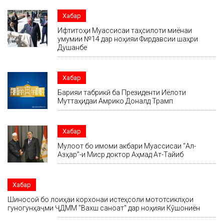
Хабар
Ифтитоҳи Муассисаи таҳсилоти миёнаи
умумии №14 дар ноҳияи Фирдавсии шаҳри
Душанбе
Хабар
Барқияи табрикӣ ба Президенти Иёлоти
Муттаҳидаи Амрико Доналд Трамп
Хабар
Мулоқот бо имоми акбари Муассисаи “Ал-
Азҳар”-и Миср доктор Аҳмад Ат-Тайиб
Хабар
Шиносоӣ бо лоиҳаи корхонаи истеҳсоли мототсиклҳои
гуногунҳаҷми ҶДММ "Вахш саноат" дар ноҳияи Кӯшониён