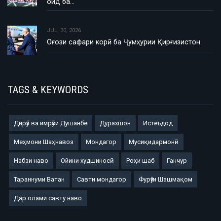
оид ба…
JUL, 30, 2026
Оғози сафари корӣ ба Ҷумҳурии Қирғизистон
TAGS & KEYWORDS
Дирӯз ва имрӯзи Душанбе
Дурахшон
Истеъдод
Меҳмони Шаҳнавоз
Мондагор
Мусиқидармонӣ
Набзи наво
Ойини худшиносӣ
Роҳи шаб
Ганчур
Тараннуми Ватан
Савти мондагор
Фурӯғи Шашмақом
Дар олами савту наво