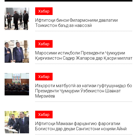
Хабар
Ифтитоҳи бинои Филармонияи давлатии
Тоҷикистон баъд аз навсозӣ
Хабар
Маросими истиқболи Президенти Ҷумҳурии
Қирғизистон Садир Жапаров дар Қасри миллат
Хабар
Изҳороти матбуотӣ аз натиҷаи гуфтушунидҳо бо
Президенти Ҷумҳурии Ӯзбекистон Шавкат
Мирзиёев
Хабар
Ифтитоҳи Маҷмааи фарҳангию фароғатии
Боғистон дар деҳаи Сангистони ноҳияи Айнӣ