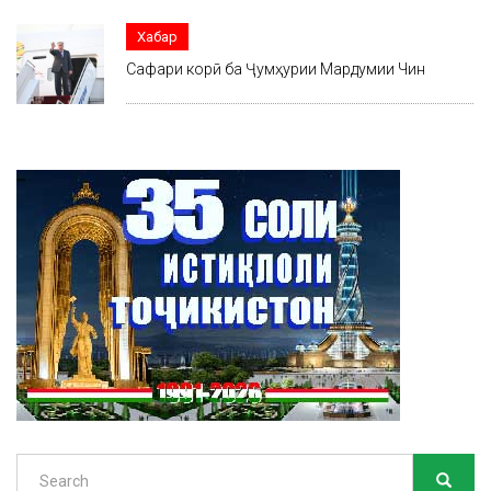
Хабар
Сафари корӣ ба Ҷумҳурии Мардумии Чин
Search
SEARC
Search