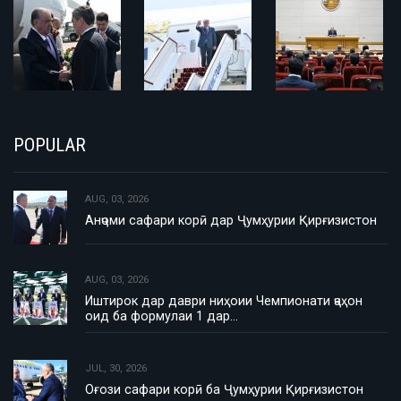
POPULAR
AUG, 03, 2026
Анҷоми сафари корӣ дар Ҷумҳурии Қирғизистон
AUG, 03, 2026
Иштирок дар даври ниҳоии Чемпионати ҷаҳон
оид ба формулаи 1 дар…
JUL, 30, 2026
Оғози сафари корӣ ба Ҷумҳурии Қирғизистон