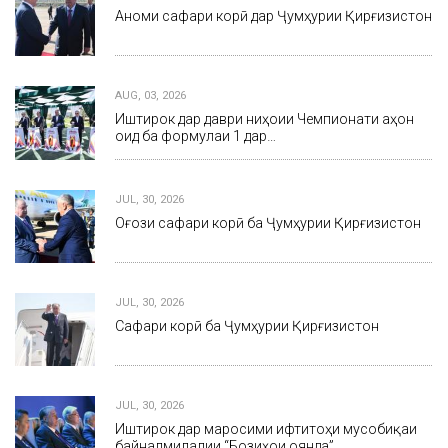
Анҷоми сафари корӣ дар Ҷумҳурии Қирғизистон
AUG, 03, 2026
Иштирок дар даври ниҳоии Чемпионати ҷаҳон
оид ба формулаи 1 дар…
JUL, 30, 2026
Оғози сафари корӣ ба Ҷумҳурии Қирғизистон
JUL, 30, 2026
Сафари корӣ ба Ҷумҳурии Қирғизистон
JUL, 30, 2026
Иштирок дар маросими ифтитоҳи мусобиқаи
байналмилалии “Бозиҳои оянда”