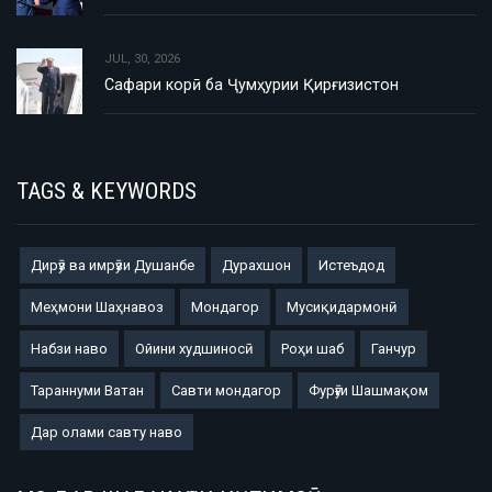
JUL, 30, 2026
Сафари корӣ ба Ҷумҳурии Қирғизистон
TAGS & KEYWORDS
Дирӯз ва имрӯзи Душанбе
Дурахшон
Истеъдод
Меҳмони Шаҳнавоз
Мондагор
Мусиқидармонӣ
Набзи наво
Ойини худшиносӣ
Роҳи шаб
Ганчур
Тараннуми Ватан
Савти мондагор
Фурӯғи Шашмақом
Дар олами савту наво