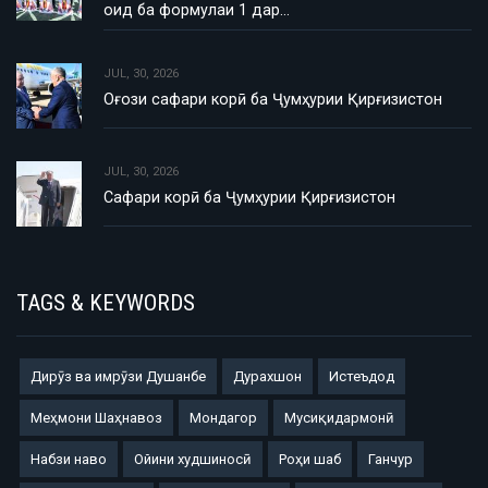
оид ба формулаи 1 дар…
JUL, 30, 2026
Оғози сафари корӣ ба Ҷумҳурии Қирғизистон
JUL, 30, 2026
Сафари корӣ ба Ҷумҳурии Қирғизистон
TAGS & KEYWORDS
Дирӯз ва имрӯзи Душанбе
Дурахшон
Истеъдод
Меҳмони Шаҳнавоз
Мондагор
Мусиқидармонӣ
Набзи наво
Ойини худшиносӣ
Роҳи шаб
Ганчур