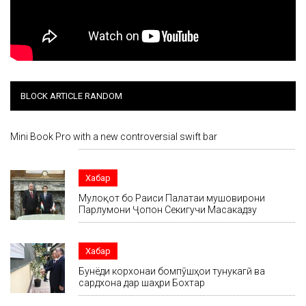
BLOCK ARTICLE RANDOM
Mini Book Pro with a new controversial swift bar
Хабар
Мулоқот бо Раиси Палатаи мушовирони
Парлумони Ҷопон Секигучи Масакадзу
Хабар
Бунёди корхонаи бомпӯшҳои тунукагӣ ва
сардхона дар шаҳри Бохтар