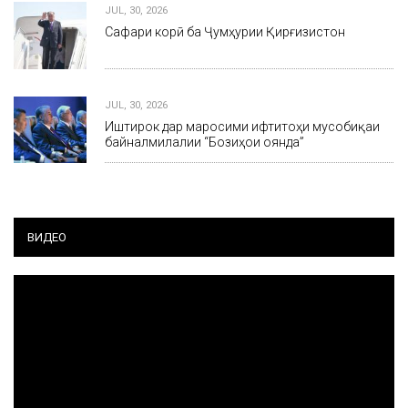
JUL, 30, 2026
Сафари корӣ ба Ҷумҳурии Қирғизистон
JUL, 30, 2026
Иштирок дар маросими ифтитоҳи мусобиқаи
байналмилалии “Бозиҳои оянда”
ВИДЕО