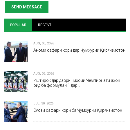
SEND MESSAGE
POPULAR
RECENT
AUG, 03, 2026
Анҷоми сафари корӣ дар Ҷумҳурии Қирғизистон
AUG, 03, 2026
Иштирок дар даври ниҳоии Чемпионати ҷаҳон
оид ба формулаи 1 дар…
JUL, 30, 2026
Оғози сафари корӣ ба Ҷумҳурии Қирғизистон