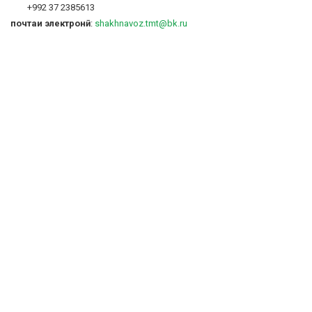
+992 37 2385613
почтаи электронӣ
:
shakhnavoz.tmt@bk.ru