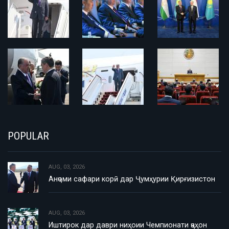
POPULAR
AUG, 03, 2026
Анҷоми сафари корӣ дар Ҷумҳурии Қирғизистон
AUG, 03, 2026
Иштирок дар даври ниҳоии Чемпионати ҷаҳон