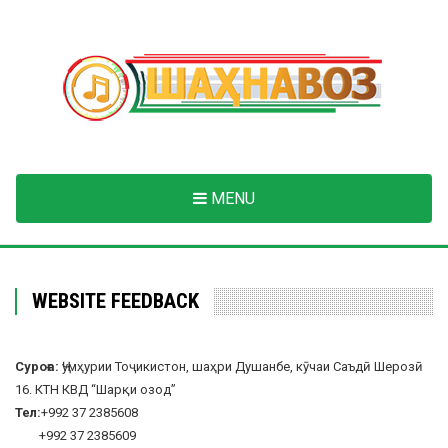
Skip
to
main
content
MENU
WEBSITE FEEDBACK
Суроға:
Ҷумҳурии Тоҷикистон, шаҳри Душанбе, кӯчаи Саъдӣ Шерозӣ
16. КТН КВД “Шарқи озод”
Тел:
+992 37 2385608
+992 37 2385609