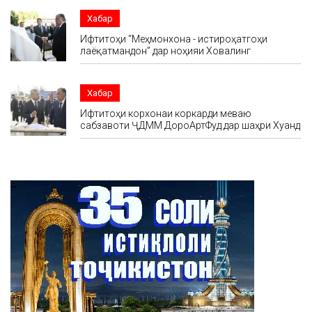
Хабар
Ифтитоҳи “Меҳмонхона - истироҳатгоҳи
лаёқатмандон” дар ноҳияи Ховалинг
Хабар
Ифтитоҳи корхонаи коркарди меваю
сабзавоти ҶДММ ДороАртФуд дар шаҳри Хуҷанд